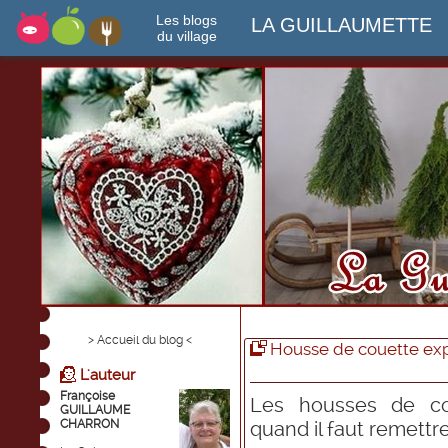
Les blogs
LA GUILLAUMETTE
du village
> Accueil du blog <
Housse de couette ex
L'auteur
Françoise
Les housses de co
GUILLAUME
CHARRON
quand il faut remettre