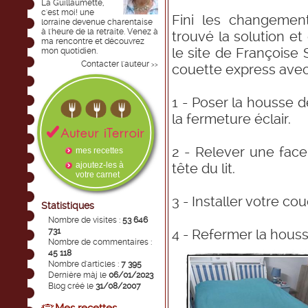
La Guillaumette,
c'est moi! une
Fini les changements
lorraine devenue charentaise
à l'heure de la retraite. Venez à
trouvé la solution et
ma rencontre et découvrez
le site de Françoise 
mon quotidien.
Contacter l'auteur
>>
couette express avec
1 - Poser la housse de
la fermeture éclair.
2 - Relever une face
mes recettes
ajoutez-les à
tête du lit.
votre carnet
3 - Installer votre cou
Statistiques
Nombre de visites :
53 646
731
4 - Refermer la houss
Nombre de commentaires :
45 118
Nombre d'articles :
7 395
Dernière màj le
06/01/2023
Blog créé le
31/08/2007