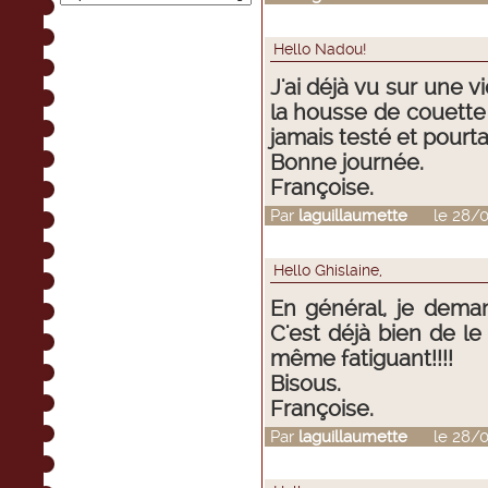
Hello Nadou!
J'ai déjà vu sur une 
la housse de couette à
jamais testé et pourtan
Bonne journée.
Françoise.
Par
laguillaumette
le 28/08
Hello Ghislaine,
En général, je deman
C'est déjà bien de le
même fatiguant!!!!
Bisous.
Françoise.
Par
laguillaumette
le 28/08