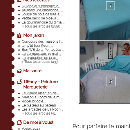
Mes recettes
Quiche aux poireaux, o ...
Au menu ce dimanche... ...
Soupe de pois cassés a ...
Petite déco de Noël à ...
La gourmandise du dima ...
> Tous les articles (
2335
)
Mon jardin
Concours des maisons f ...
Un p'tit tour fleuri, ...
Bon WE de la Pentecôte ...
Le composteur, 19 mai ...
La protection de la pl ...
> Tous les articles (
433
)
Ma santé
Tiffany - Peinture
Marqueterie
Le village alsacien de ...
Maison au bord de la m ...
Roger bricole.....
Le plateau au bateau
Les arcades de La Roch ...
> Tous les articles (
41
)
De moi à vous!
Pour parfaire le main
Voeux 2023