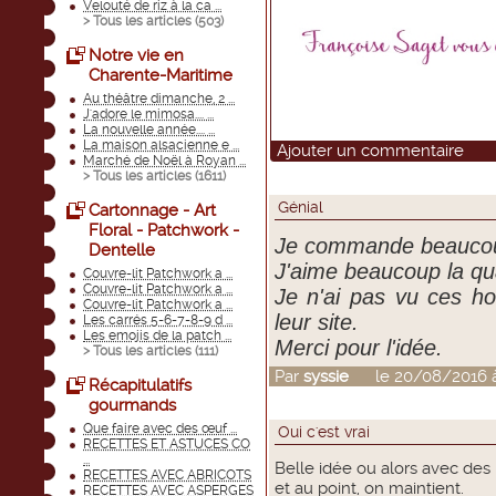
Velouté de riz à la ca ...
> Tous les articles (
503
)
Notre vie en
Charente-Maritime
Au théâtre dimanche, 2 ...
J'adore le mimosa.... ...
La nouvelle année.... ...
La maison alsacienne e ...
Ajouter un commentaire
Marché de Noël à Royan ...
> Tous les articles (
1611
)
Génial
Cartonnage - Art
Floral - Patchwork -
Je commande beaucou
Dentelle
J'aime beaucoup la qua
Couvre-lit Patchwork a ...
Couvre-lit Patchwork a ...
Je n'ai pas vu ces hou
Couvre-lit Patchwork a ...
leur site.
Les carrés 5-6-7-8-9 d ...
Les emojis de la patch ...
Merci pour l'idée.
> Tous les articles (
111
)
Par
syssie
le 20/08/2016 à
Récapitulatifs
gourmands
Que faire avec des œuf ...
Oui c'est vrai
RECETTES ET ASTUCES CO
...
Belle idée ou alors avec des 
RECETTES AVEC ABRICOTS
et au point, on maintient.
RECETTES AVEC ASPERGES