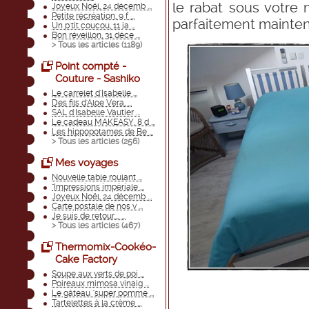
le rabat sous votre 
Joyeux Noël, 24 décemb ...
Petite récréation, 9 f ...
parfaitement mainten
Un p'tit coucou, 11 ja ...
Bon réveillon, 31 déce ...
> Tous les articles (
1189
)
Point compté -
Couture - Sashiko
Le carrelet d'Isabelle ...
Des fils d'Aloe Vera, ...
SAL d'Isabelle Vautier ...
Le cadeau MAKEASY, 8 d ...
Les hippopotames de Be ...
> Tous les articles (
256
)
Mes voyages
Nouvelle table roulant ...
"Impressions impériale ...
Joyeux Noël, 24 décemb ...
Carte postale de nos v ...
Je suis de retour.... ...
> Tous les articles (
467
)
Thermomix-Cookéo-
Cake Factory
Soupe aux verts de poi ...
Poireaux mimosa vinaig ...
Le gâteau "super pomme ...
Tartelettes à la crème ...