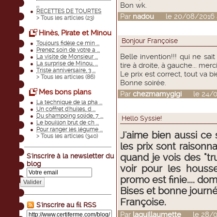
...
Bon wk.
RECETTES DE TOURTES
Par
nadou
le 20/08/2016 à
> Tous les articles (
23
)
Hinès, Pirate et Minou
Bonjour Françoise
Toujours fidèle ce min ...
Prenez soin de votre a ...
Belle invention!!! qui ne sai
La visite de Monsieur ...
La surprise de Minou, ...
tire à droite, à gauche... mer
Triste anniversaire, 3 ...
Le prix est correct, tout va bi
> Tous les articles (
86
)
Bonne soirée.
Mes bons plans
Par
chezmamygigi
le 24/08
La technique de la pha ...
Un coffret d'huiles, d ...
Du shampoing solide, 7 ...
Hello Syssie!
Le bouillon brut de ch ...
Pour ranger les légume ...
J'aime bien aussi ce s
> Tous les articles (
340
)
les prix sont raison
S'inscrire à la newsletter du
quand je vois des "tru
blog
voir pour les houss
promo est finie.... d
Valider
Bises et bonne journé
Françoise.
S'inscrire au fil RSS
Par
laguillaumette
le 28/08