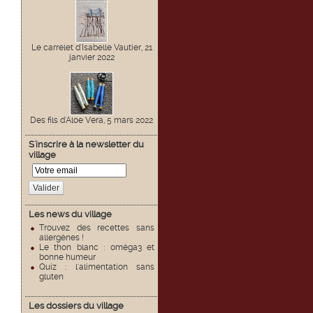
Le carrelet d'Isabelle Vautier, 21
janvier 2022
Des fils d'Aloe Vera, 5 mars 2022
S'inscrire à la newsletter du
village
Valider
Les news du village
Trouvez des recettes sans
allergènes !
Le thon blanc : oméga3 et
bonne humeur
Quiz : l'alimentation sans
gluten
Les dossiers du village