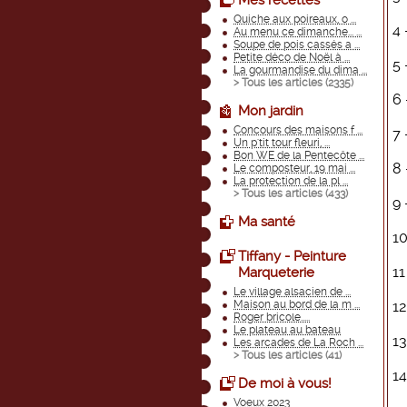
Mes recettes
Quiche aux poireaux, o ...
4 
Au menu ce dimanche... ...
Soupe de pois cassés a ...
Petite déco de Noël à ...
5 
La gourmandise du dima ...
> Tous les articles (
2335
)
6
Mon jardin
Concours des maisons f ...
7 
Un p'tit tour fleuri, ...
Bon WE de la Pentecôte ...
8
Le composteur, 19 mai ...
La protection de la pl ...
> Tous les articles (
433
)
9 
Ma santé
10
Tiffany - Peinture
11
Marqueterie
Le village alsacien de ...
Maison au bord de la m ...
12
Roger bricole.....
Le plateau au bateau
13
Les arcades de La Roch ...
> Tous les articles (
41
)
14
De moi à vous!
Voeux 2023