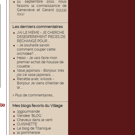
24 septembre 2010, nous
faisons la connaissance de
Geneviève et Gérard
(59335
fois)
Les derniers commentaires
J'AI LE MËME - JE CHERCHE
DESESPEREMENT PIECES DE
RECHANGE POUR ...
- Je souhaite savoir,
comment couper cette
orchidée? ...
Hello - Je vais faire mon
premier achat de housse de
couette ...
Vase japonais - Bonjour, très
joli ce vase japonais. ...
Recette avec wikook -
Bonjour Je viens d'hériter de
la ...
> Plus de commentaires...
lie
Mes blogs favoris du Village
33gourmande
Vendée "BLOG"
Cheveux dans le vent
CUISINETTE
Le blog de Titanique
la pommeraie