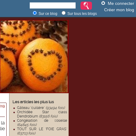
Me connecter
Créer mon blog
Sur ce blog
Sur tous les blogs
Les articles les plus lus
019
Gâteau "cuillère"
(93494 fois)
Orchidée Star class
Dendrobium
(83156 fois)
Congélation de l'oseille
 la
(64845 fois)
ie
TOUT SUR LE "FOIE GRAS"
(63713 fois)