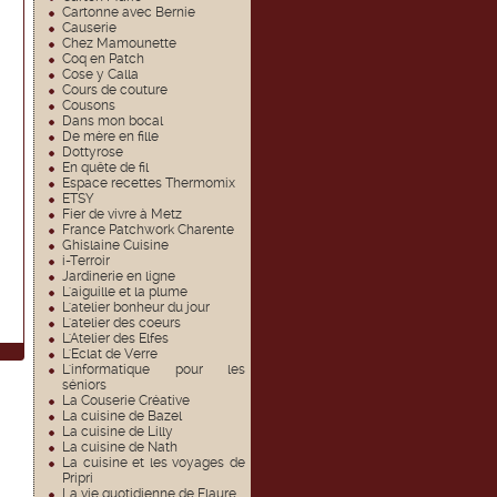
Cartonne avec Bernie
Causerie
Chez Mamounette
Coq en Patch
Cose y Calla
Cours de couture
Cousons
Dans mon bocal
De mère en fille
Dottyrose
En quête de fil
Espace recettes Thermomix
ETSY
Fier de vivre à Metz
France Patchwork Charente
Ghislaine Cuisine
i-Terroir
Jardinerie en ligne
L'aiguille et la plume
L'atelier bonheur du jour
L'atelier des coeurs
L'Atelier des Elfes
L'Eclat de Verre
L'informatique pour les
séniors
La Couserie Créative
La cuisine de Bazel
La cuisine de Lilly
La cuisine de Nath
La cuisine et les voyages de
Pripri
La vie quotidienne de Flaure