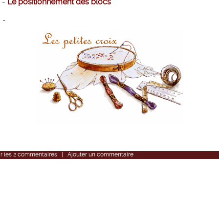
 -
Le positionnement des blocs
 -
r
les
2
commentaires
|
Ajouter un commentaire