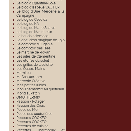
Le blog d'Eglantine-Soleil
Le blog d'Isabelle VAUTIER
Le blog d'Une Mercerie à la
Campagne
Le blog de Cesclo2
Le blog de KA
Le blog de Marie Suarez
Le blog de Mauricette
Le boudoir d'Amega
Le chaudron magique de Jojo
Le comptoir d'Eugénie
Le comptoir des fées
Le marché de Royan
Les ailes de Clémentine
Les étoffes du soleil
Les grilles de Liselotte
Les Quatre Mains
Mamilou
MaSpatule.com
Mercerie Créative
Mes petites lubies
Mon Thermomix au quotidien
Mondial Patch
OMOTHERMIX
Passion - Potager
Passion des Croix
Puces de Mer
Puces des couturières
Recettes COOKEO
Recettes COOKEO
Recettes de cuisine
Recettes Thermomix et