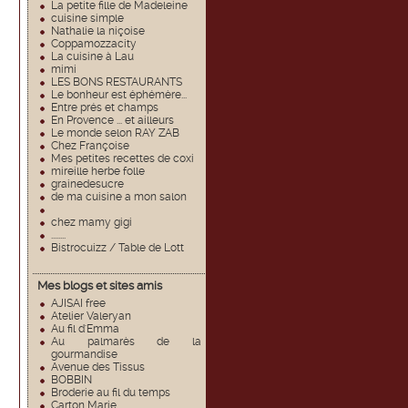
La petite fille de Madeleine
cuisine simple
Nathalie la niçoise
Coppamozzacity
La cuisine à Lau
mimi
LES BONS RESTAURANTS
Le bonheur est éphémère...
Entre prés et champs
En Provence ... et ailleurs
Le monde selon RAY ZAB
Chez Françoise
Mes petites recettes de coxi
mireille herbe folle
grainedesucre
de ma cuisine a mon salon
chez mamy gigi
........
Bistrocuizz / Table de Lott
Mes blogs et sites amis
AJISAI free
Atelier Valeryan
Au fil d'Emma
Au palmarès de la
gourmandise
Avenue des Tissus
BOBBIN
Broderie au fil du temps
Carton Marie