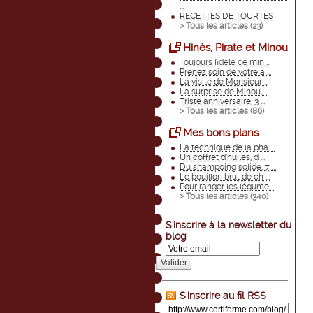
...
RECETTES DE TOURTES
> Tous les articles (
23
)
Hinès, Pirate et Minou
Toujours fidèle ce min ...
Prenez soin de votre a ...
La visite de Monsieur ...
La surprise de Minou, ...
Triste anniversaire, 3 ...
> Tous les articles (
86
)
Mes bons plans
La technique de la pha ...
Un coffret d'huiles, d ...
Du shampoing solide, 7 ...
Le bouillon brut de ch ...
Pour ranger les légume ...
> Tous les articles (
340
)
S'inscrire à la newsletter du
blog
Valider
S'inscrire au fil RSS