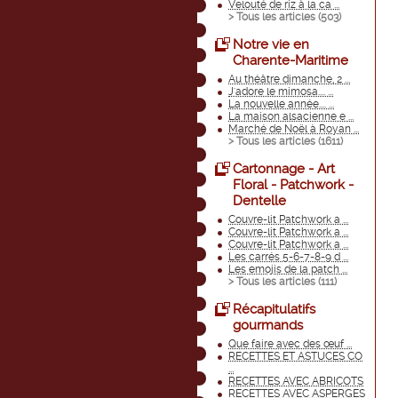
Velouté de riz à la ca ...
> Tous les articles (
503
)
Notre vie en
Charente-Maritime
Au théâtre dimanche, 2 ...
J'adore le mimosa.... ...
La nouvelle année.... ...
La maison alsacienne e ...
Marché de Noël à Royan ...
> Tous les articles (
1611
)
Cartonnage - Art
Floral - Patchwork -
Dentelle
Couvre-lit Patchwork a ...
Couvre-lit Patchwork a ...
Couvre-lit Patchwork a ...
Les carrés 5-6-7-8-9 d ...
Les emojis de la patch ...
> Tous les articles (
111
)
Récapitulatifs
gourmands
Que faire avec des œuf ...
RECETTES ET ASTUCES CO
...
RECETTES AVEC ABRICOTS
RECETTES AVEC ASPERGES