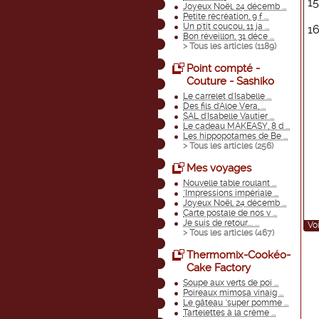
15
Joyeux Noël, 24 décemb ...
Petite récréation, 9 f ...
Un p'tit coucou, 11 ja ...
16
Bon réveillon, 31 déce ...
> Tous les articles (
1189
)
Point compté -
Couture - Sashiko
Le carrelet d'Isabelle ...
Des fils d'Aloe Vera, ...
SAL d'Isabelle Vautier ...
Le cadeau MAKEASY, 8 d ...
Les hippopotames de Be ...
> Tous les articles (
256
)
Mes voyages
Nouvelle table roulant ...
"Impressions impériale ...
Joyeux Noël, 24 décemb ...
Carte postale de nos v ...
Je suis de retour.... ...
Voi
> Tous les articles (
467
)
Thermomix-Cookéo-
Cake Factory
Soupe aux verts de poi ...
Poireaux mimosa vinaig ...
Le gâteau "super pomme ...
Tartelettes à la crème ...