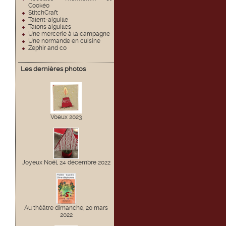
Cookéo
StitchCraft
Talent-aiguille
Talons aiguilles
Une mercerie à la campagne
Une normande en cuisine
Zephir and co
Les dernières photos
Voeux 2023
Joyeux Noël, 24 décembre 2022
Au théâtre dimanche, 20 mars
2022