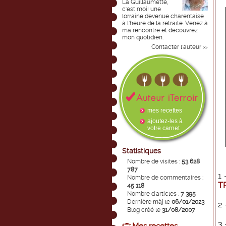
La Guillaumette,
c'est moi! une
lorraine devenue charentaise
à l'heure de la retraite. Venez à
ma rencontre et découvrez
mon quotidien.
Contacter l'auteur
>>
mes recettes
ajoutez-les à
votre carnet
Statistiques
Nombre de visites :
53 628
787
1 
Nombre de commentaires :
T
45 118
Nombre d'articles :
7 395
Dernière màj le
06/01/2023
2 
Blog créé le
31/08/2007
3 