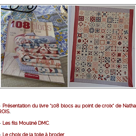
-
Présentation du livre "108 blocs au point de croix" de Natha
ROIS
.
-
Les fils Mouliné DMC
.
-
Le choix de la toile à broder