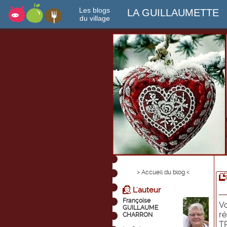
Les blogs
LA GUILLAUMETTE
du village
> Accueil du blog <
L'auteur
Françoise
Vo
GUILLAUME
ré
CHARRON
TR