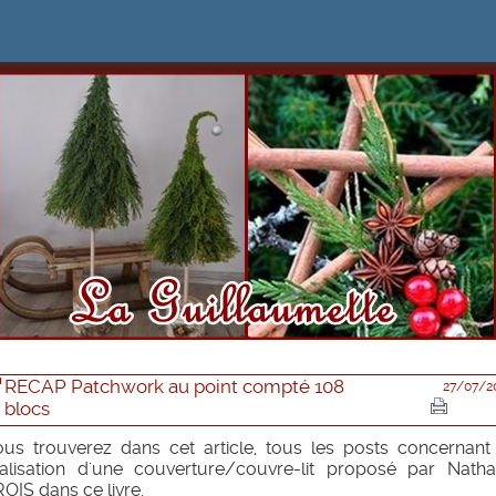
RECAP Patchwork au point compté 108
27/07/2
blocs
us trouverez dans cet article, tous les posts concernant
alisation d'une couverture/couvre-lit proposé par Nathal
OIS dans ce livre.