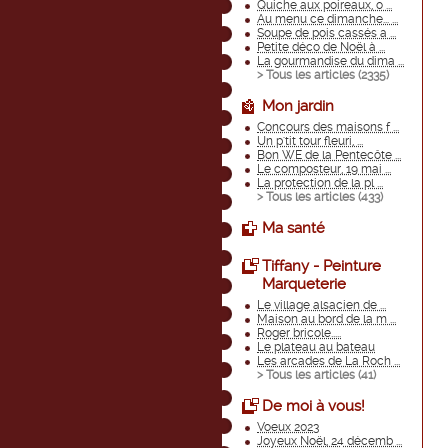
Quiche aux poireaux, o ...
Au menu ce dimanche... ...
Soupe de pois cassés a ...
Petite déco de Noël à ...
La gourmandise du dima ...
> Tous les articles (
2335
)
Mon jardin
Concours des maisons f ...
Un p'tit tour fleuri, ...
Bon WE de la Pentecôte ...
Le composteur, 19 mai ...
La protection de la pl ...
> Tous les articles (
433
)
Ma santé
Tiffany - Peinture
Marqueterie
Le village alsacien de ...
Maison au bord de la m ...
Roger bricole.....
Le plateau au bateau
Les arcades de La Roch ...
> Tous les articles (
41
)
De moi à vous!
Voeux 2023
Joyeux Noël, 24 décemb ...