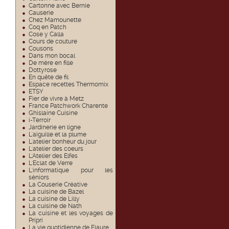
Cartonne avec Bernie
Causerie
Chez Mamounette
Coq en Patch
Cose y Calla
Cours de couture
Cousons
Dans mon bocal
De mère en fille
Dottyrose
En quête de fil
Espace recettes Thermomix
ETSY
Fier de vivre à Metz
France Patchwork Charente
Ghislaine Cuisine
i-Terroir
Jardinerie en ligne
L'aiguille et la plume
L'atelier bonheur du jour
L'atelier des coeurs
L'Atelier des Elfes
L'Eclat de Verre
L'informatique pour les
séniors
La Couserie Créative
La cuisine de Bazel
La cuisine de Lilly
La cuisine de Nath
La cuisine et les voyages de
Pripri
La vie quotidienne de Flaure