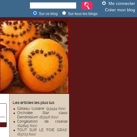
Me connecter
Créer mon blog
Sur ce blog
Sur tous les blogs
Les articles les plus lus
Gâteau "cuillère"
(93494 fois)
Orchidée Star class
Dendrobium
(83156 fois)
Congélation de l'oseille
(64845 fois)
TOUT SUR LE "FOIE GRAS"
(63713 fois)