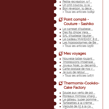
Petite récréation, 9 f ...
Un p'tit coucou, 11 ja ...
Bon réveillon, 31 déce ...
> Tous les articles (
1189
)
Point compté -
Couture - Sashiko
Le carrelet d'Isabelle ...
Des fils d'Aloe Vera, ...
SAL d'Isabelle Vautier ...
Le cadeau MAKEASY, 8 d ...
Les hippopotames de Be ...
> Tous les articles (
256
)
Mes voyages
Nouvelle table roulant ...
"Impressions impériale ...
Joyeux Noël, 24 décemb ...
Carte postale de nos v ...
Je suis de retour.... ...
> Tous les articles (
467
)
Thermomix-Cookéo-
Cake Factory
Soupe aux verts de poi ...
Poireaux mimosa vinaig ...
Le gâteau "super pomme ...
Tartelettes à la crème ...
Velouté de riz à la ca ...