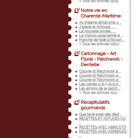
> Tous les articles (
503
)
Notre vie en
Charente-Maritime
Au théâtre dimanche, 2 ...
J'adore le mimosa.... ...
La nouvelle année.... ...
La maison alsacienne e ...
Marché de Noël à Royan ...
> Tous les articles (
1611
)
Cartonnage - Art
Floral - Patchwork -
Dentelle
Couvre-lit Patchwork a ...
Couvre-lit Patchwork a ...
Couvre-lit Patchwork a ...
Les carrés 5-6-7-8-9 d ...
Les emojis de la patch ...
> Tous les articles (
111
)
Récapitulatifs
gourmands
Que faire avec des œuf ...
RECETTES ET ASTUCES CO
...
RECETTES AVEC ABRICOTS
RECETTES AVEC ASPERGES
...