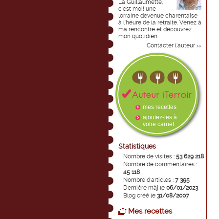
La Guillaumette,
c'est moi! une
lorraine devenue charentaise
à l'heure de la retraite. Venez à
ma rencontre et découvrez
mon quotidien.
Contacter l'auteur
>>
mes recettes
ajoutez-les à
votre carnet
Statistiques
Nombre de visites :
53 629 218
Nombre de commentaires :
45 118
Nombre d'articles :
7 395
Dernière màj le
06/01/2023
Blog créé le
31/08/2007
Mes recettes