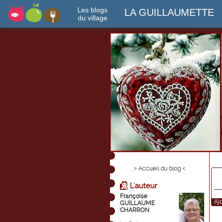
Les blogs
LA GUILLAUMETTE
du village
> Accueil du blog <
L'auteur
Françoise
Aj
GUILLAUME
CHARRON