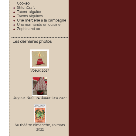
Cookéo
StitchCraft
Talent-aiguille
Talons aiguilles
Une mercerie à la campagne
Une normande en cuisine
Zephir and co
Les dernières photos
Voeux 2023
Joyeux Noël, 24 décembre 2022
Au théâtre dimanche, 20 mars
2022