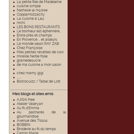
La petite fille de Madeleine
cuisine simple
Nathalie la niçoise
Coppamozzacity
La cuisine à Lau
mimi
LES BONS RESTAURANTS
Le bonheur est éphémère...
Entre prés et champs
En Provence ... et ailleurs
Le monde selon RAY ZAB
Chez Françoise
Mes petites recettes de coxi
mireille herbe folle
grainedesucre
de ma cuisine a mon salon
chez mamy gigi
........
Bistrocuizz / Table de Lott
Mes blogs et sites amis
AJISAI free
Atelier Valeryan
Au fil d'Emma
Au palmarès de la
gourmandise
Avenue des Tissus
BOBBIN
Broderie au fil du temps
Carton Marie