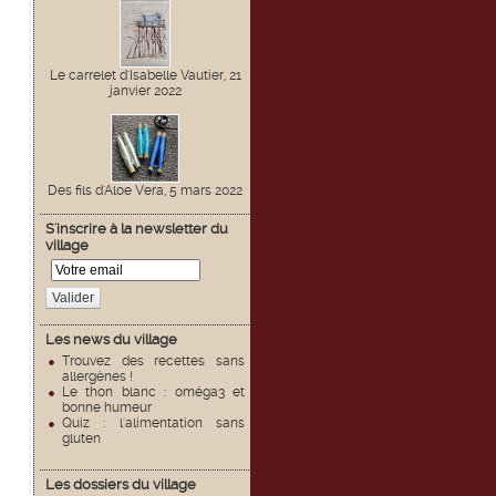
Le carrelet d'Isabelle Vautier, 21
janvier 2022
Des fils d'Aloe Vera, 5 mars 2022
S'inscrire à la newsletter du
village
Valider
Les news du village
Trouvez des recettes sans
allergènes !
Le thon blanc : oméga3 et
bonne humeur
Quiz : l'alimentation sans
gluten
Les dossiers du village