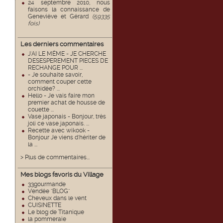
24 septembre 2010, nous
faisons la connaissance de
Geneviève et Gérard
(59335
fois)
Les derniers commentaires
J'AI LE MËME - JE CHERCHE
DESESPEREMENT PIECES DE
RECHANGE POUR ...
- Je souhaite savoir,
comment couper cette
orchidée? ...
Hello - Je vais faire mon
premier achat de housse de
couette ...
Vase japonais - Bonjour, très
joli ce vase japonais. ...
Recette avec wikook -
Bonjour Je viens d'hériter de
la ...
> Plus de commentaires...
Mes blogs favoris du Village
33gourmande
Vendée "BLOG"
Cheveux dans le vent
CUISINETTE
Le blog de Titanique
la pommeraie