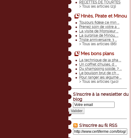
RECETTES DE TOURTES
> Tous les articles (
23
)
Hinès, Pirate et Minou
Toujours fidèle ce min ...
Prenez soin de votre a ...
La visite de Monsieur ...
La surprise de Minou, ...
Triste anniversaire, 3 ...
> Tous les articles (
86
)
Mes bons plans
La technique de la pha ...
Un coffret d'huiles, d ...
Du shampoing solide, 7 ...
Le bouillon brut de ch ...
Pour ranger les légume ...
> Tous les articles (
340
)
S'inscrire à la newsletter du
blog
Valider
S'inscrire au fil RSS