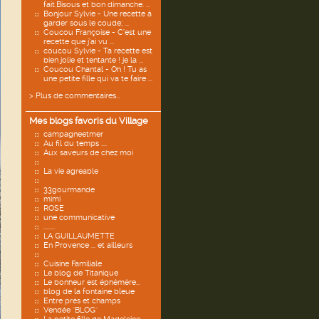
fait.Bisous et bon dimanche. ...
Bonjour Sylvie - Une recette à
garder sous le coude; ...
Coucou Françoise - C’est une
recette que j’ai vu ...
coucou Sylvie - Ta recette est
bien jolie et tentante ! je la ...
Coucou Chantal - Oh ! Tu as
une petite fille qui va te faire ...
> Plus de commentaires...
Mes blogs favoris du Village
campagneetmer
Au fil du temps ....
Aux saveurs de chez moi
La vie agreable
33gourmande
mimi
ROSE
une communicative
........
LA GUILLAUMETTE
En Provence ... et ailleurs
Cuisine Familiale
Le blog de Titanique
Le bonheur est éphémère...
blog de la fontaine bleue
Entre prés et champs
Vendée "BLOG"