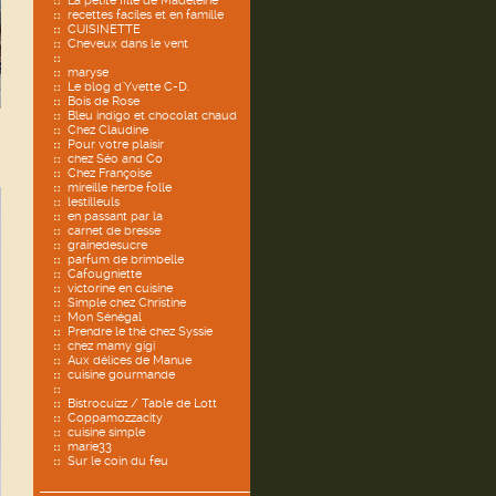
La petite fille de Madeleine
recettes faciles et en famille
CUISINETTE
Cheveux dans le vent
maryse
Le blog d'Yvette C-D.
Bois de Rose
Bleu indigo et chocolat chaud
Chez Claudine
Pour votre plaisir
chez Séo and Co
Chez Françoise
mireille herbe folle
lestilleuls
en passant par la
carnet de bresse
grainedesucre
parfum de brimbelle
Cafougniette
victorine en cuisine
Simple chez Christine
Mon Sénégal
Prendre le thé chez Syssie
chez mamy gigi
Aux délices de Manue
cuisine gourmande
Bistrocuizz / Table de Lott
Coppamozzacity
cuisine simple
marie33
Sur le coin du feu