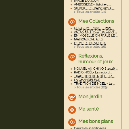
IMAGE DU JOUR
AMBOISE(37)-Histoire d ...
SIERCK-LES-BAINS(57)-U ...
> Tous les articles (
72
)
Mes Collections
GERARDMER (88) - Ensei ...
ASTUCES TRICOT et COUT ...
EN MOSELLE ON PARLE LE ...
MAISONS NATALES
FERMER LES VOLETS
> Tous les articles (
16
)
Réflexions,
humour et jeux
NOUVEL AN CHINOIS 2026 ...
RADIO NOËL- La radio d ...
TRADITION DE NOËL - La ...
LA CHANDELEUR
TRADITION DE NOËL - Le ...
> Tous les articles (
129
)
Mon jardin
Ma santé
Mes bons plans
Capitales scandinaves ...