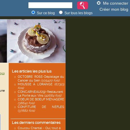
Me connecter
Créer mon blog
Sur ce blog
Sur tous les blogs
Les articles les plus lus
012
OCTOBRE ROSE-Dépistage du
Cancer du Sein
(105420 fois)
MOUSSE À L'ORANGE
(67323
fois)
une
CONCARNEAU(29)-Restaurant
La Porte aux Vins
(42684 fois)
COEUR DE BOEUF MÉNAGÈRE
(38641 fois)
CONFITURE DE NÈFLES
(37882 fois)
Les derniers commentaires
Coucou Chantal - Oui, tout à