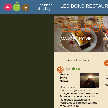
Les blogs
LES BONS RESTAU
du village
LES BO
MARC ET SYLVIE
> Accueil du blog <
L'auteur
Marc et
Da
Sylvie
pe
MULLER
No
Marc, postier
à la retraite, j'apprécie les
Cl
voyages et les bons restaurants.
Sylvie, je suis l'épouse de Marc
ma grande passion est la
lecture.Nous sommes Lorrains
et nous vous fe...