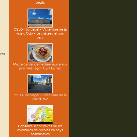
oeufs
OSLO (Norvège) - Visite libre de la
ville d'Oslo - Le château et son
parc
ères
Mijoté de viande hachée sauce aux
poivrons façon Cyril Lignac
OSLO (Norvège) - Visite libre de la
ville d'Oslo
Capitales scandinaves ou les
aventures de Nicolas en pays
scandinaves