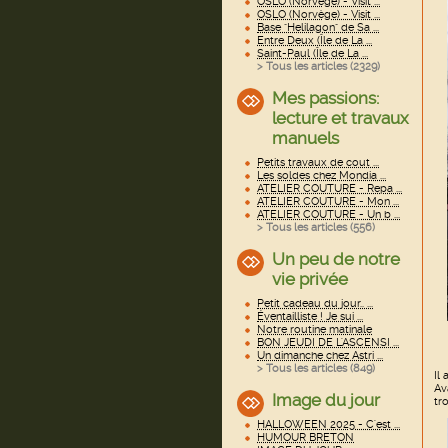
OSLO (Norvège) - Visit ...
OSLO (Norvège) - Visit ...
Base "Helilagon" de Sa ...
Entre Deux (Île de La ...
Saint-Paul (Île de La ...
> Tous les articles (
2329
)
Mes passions:
lecture et travaux
manuels
Petits travaux de cout ...
Les soldes chez Mondia ...
ATELIER COUTURE - Repa ...
ATELIER COUTURE - Mon ...
ATELIER COUTURE - Un b ...
> Tous les articles (
556
)
Un peu de notre
vie privée
Petit cadeau du jour.. ...
Éventailliste ! Je sui ...
Notre routine matinale
BON JEUDI DE L'ASCENSI ...
Un dimanche chez Astri ...
> Tous les articles (
849
)
Il 
Av
Image du jour
tr
HALLOWEEN 2025 - C'est ...
HUMOUR BRETON