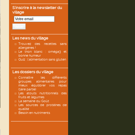
S'inscrire à la newsletter du
village
Valider
Les news du village
Trouvez des recettes sans
allergènes !
Le thon blanc : oméga3 et
bonne humeur
Quiz : l'alimentation sans gluten
Les dossiers du village
Connaître les différents
groupes alimentaires pour
mieux équilibrer vos repas
(1ère partie)
Les atouts nutritionnels des
fruits et légumes
La semaine du Goût
Les sources de protéines de
qualité
Besoin en nutriments