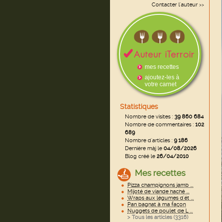
Contacter l'auteur
>>
mes recettes
ajoutez-les à
votre carnet
Statistiques
Nombre de visites :
39 860 684
Nombre de commentaires :
102
689
Nombre d'articles :
9 186
Dernière màj le
04/08/2026
Blog créé le
26/04/2010
Mes recettes
Pizza champignons jamb ...
Mijoté de viande haché ...
Wraps aux légumes d'ét ...
Pan bagnat à ma façon
Nuggets de poulet de L ...
> Tous les articles (
3316
)