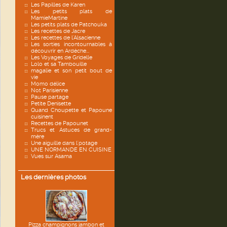
Les Papilles de Karen
Les petits plats de
MamieMartine
Les petits plats de Patchouka
Les recettes de Jacre
Les recettes de l'Alsacienne
Les sorties incontournables à
découvrir en Ardèche...
Les Voyages de Gridelle
Lolo et sa Tambouille
magalie et son petit bout de
vie
Momo délice
Not Parisienne
Pause partage
Petite Denisette
Quand Choupette et Papoune
cuisinent
Recettes de Papounet
Trucs et Astuces de grand-
mère
Une aiguille dans l'potage
UNE NORMANDE EN CUISINE
Vues sur Asama
Les dernières photos
Pizza champignons jambon et