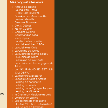
Mes blogs et sites amis
Amour de cuisine
Baking with Nessa
BLOG CARDAMOME
Bon Ap chez Mamounette
cuisinedefamille
Dans ma Bonjotte
Diet & Délices
Flo en Cuisine
Ghislaine Cuisine
Gourmandise Assia
Idées repas
L'atelier de la corvette
La cuisine d'ici et d'ISCA
La cuisine de Chris
La Cuisine de Jackie
La cuisine de mamie caillou
La cuisine de Silena
La Cuisine de Wattoote
La cuisine et les voyages de
Pripri
LA GOURMANDISE EST UN
JOLI DEFAUT
La machine à Explorer
La table Lorraine d'Amélie
Le blog de corinnette
Le blog de kekeli
Le blog de la Cigogne Toquée
Le blog de Michelle
 des
le Chaudron Magique de Jojo
Le green en cuisine
Les carnets de Miss Diane
LES CARNETS DE SICACOCO
Les Délices de Thithoad