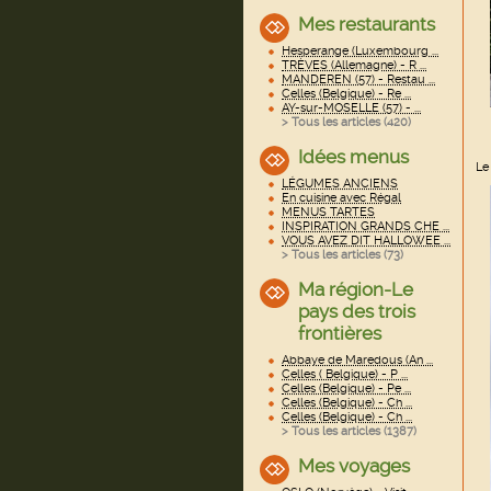
Mes restaurants
Hesperange (Luxembourg ...
TRÈVES (Allemagne) - R ...
MANDEREN (57) - Restau ...
Celles (Belgique) - Re ...
AY-sur-MOSELLE (57) - ...
> Tous les articles (
420
)
Idées menus
Le
LÉGUMES ANCIENS
En cuisine avec Régal
MENUS TARTES
INSPIRATION GRANDS CHE ...
VOUS AVEZ DIT HALLOWEE ...
> Tous les articles (
73
)
Ma région-Le
pays des trois
frontières
Abbaye de Maredous (An ...
Celles ( Belgique) - P ...
Celles (Belgique) - Pe ...
Celles (Belgique) - Ch ...
Celles (Belgique) - Ch ...
> Tous les articles (
1387
)
Mes voyages