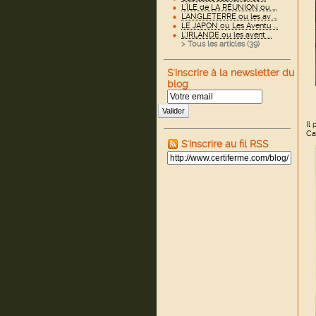
L'ÎLE de LA RÉUNION ou ...
L'ANGLETERRE ou les av ...
LE JAPON où Les Aventu ...
L'IRLANDE ou les avent ...
> Tous les articles (
39
)
S'inscrire à la newsletter du
blog
Valider
Il
Ca
S'inscrire au fil RSS