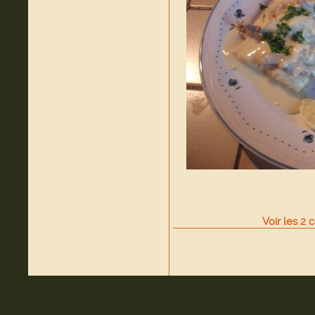
Voir
les
2
c