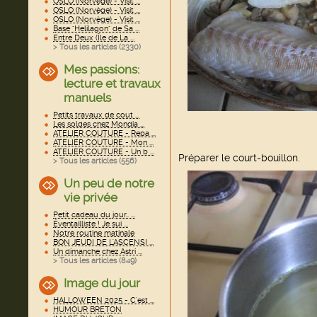
OSLO (Norvège) - Visit ...
OSLO (Norvège) - Visit ...
OSLO (Norvège) - Visit ...
Base "Helilagon" de Sa ...
Entre Deux (Île de La ...
> Tous les articles (
2330
)
Mes passions:
lecture et travaux
manuels
Petits travaux de cout ...
Les soldes chez Mondia ...
ATELIER COUTURE - Repa ...
ATELIER COUTURE - Mon ...
ATELIER COUTURE - Un b ...
Préparer le court-bouillon.
> Tous les articles (
556
)
Un peu de notre
vie privée
Petit cadeau du jour.. ...
Éventailliste ! Je sui ...
Notre routine matinale
BON JEUDI DE L'ASCENSI ...
Un dimanche chez Astri ...
> Tous les articles (
849
)
Image du jour
HALLOWEEN 2025 - C'est ...
HUMOUR BRETON