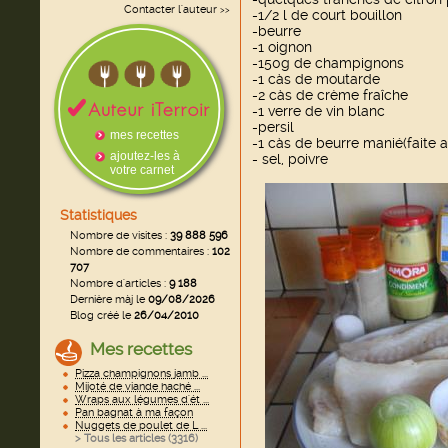
Contacter l'auteur
>>
-1/2 l de court bouillon
-beurre
-1 oignon
-150g de champignons
-1 càs de moutarde
-2 càs de crème fraîche
-1 verre de vin blanc
-persil
mes recettes
-1 càs de beurre manié(faite a
ajoutez-les à
- sel, poivre
votre carnet
Statistiques
Nombre de visites :
39 888 596
Nombre de commentaires :
102
707
Nombre d'articles :
9 188
Dernière màj le
09/08/2026
Blog créé le
26/04/2010
Mes recettes
Pizza champignons jamb ...
Mijoté de viande haché ...
Wraps aux légumes d'ét ...
Pan bagnat à ma façon
Nuggets de poulet de L ...
> Tous les articles (
3316
)