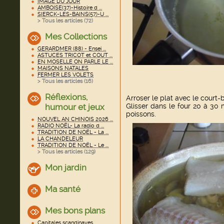
IMAGE DU JOUR
AMBOISE(37)-Histoire d ...
SIERCK-LES-BAINS(57)-U ...
> Tous les articles (
72
)
Mes Collections
GERARDMER (88) - Ensei ...
ASTUCES TRICOT et COUT ...
EN MOSELLE ON PARLE LE ...
MAISONS NATALES
FERMER LES VOLETS
> Tous les articles (
16
)
Réflexions,
Arroser le plat avec le court-b
humour et jeux
Glisser dans le four 20 à 30 
poissons.
NOUVEL AN CHINOIS 2026 ...
RADIO NOËL- La radio d ...
TRADITION DE NOËL - La ...
LA CHANDELEUR
TRADITION DE NOËL - Le ...
> Tous les articles (
129
)
Mon jardin
Ma santé
Mes bons plans
Capitales scandinaves ...