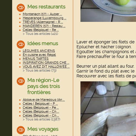
Mes restaurants
Montenach (57) - Auber ...
Hesperange (Luxembourg ...
TRÈVES (Allemagne) - R ...
MANDEREN (57) - Restau ...
Celles (Belgique) - Re ...
> Tous les articles (
421
)
Laver et éponger les filets de 
Idées menus
Eplucher et hacher l'oignon.
LÉGUMES ANCIENS
Egoutter les champignons et ar
En cuisine avec Régal
Faire préchauffer le four à te
MENUS TARTES
INSPIRATION GRANDS CHE ...
Beurrer un plat allant au four.
VOUS AVEZ DIT HALLOWEE ...
> Tous les articles (
73
)
Garnir le fond du plat avec l
Recouvrer avec les filets de p
Ma région-Le
pays des trois
frontières
Abbaye de Maredous (An ...
Celles ( Belgique) - P ...
Celles (Belgique) - Pe ...
Celles (Belgique) - Ch ...
Celles (Belgique) - Ch ...
> Tous les articles (
1387
)
Mes voyages