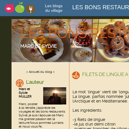
Les blogs
LES BONS RESTAU
du village
LES BONS RES
MARC ET SYLVIE
> Accueil du blog <
FILETS DE LINGUE 
L'auteur
Marc et
Le mot "lingue" vient de "long
Sylvie
La lingue, parfois nommée "j
MULLER
l'Arctique et en Méditerranée.
Marc, postier
à la retraite, j'apprécie les
Les ingrédients:
voyages et les bons restaurants.
Sylvie, je suis l'épouse de Marc
ma grande passion est la
-3 filets de lingue
lecture.Nous sommes Lorrains
-le jus d'un demi citron
et nous vous fe...
-quelques tranches de citron 