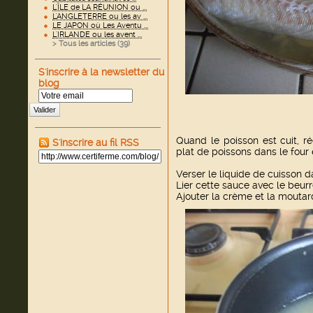
L'ÎLE de LA RÉUNION ou ...
L'ANGLETERRE ou les av ...
LE JAPON où Les Aventu ...
L'IRLANDE ou les avent ...
> Tous les articles (
39
)
S'inscrire à la newsletter du
blog
Valider
Quand le poisson est cuit, ré
S'inscrire au fil RSS
plat de poissons dans le four
Verser le liquide de cuisson da
Lier cette sauce avec le beurre
Ajouter la crème et la moutar