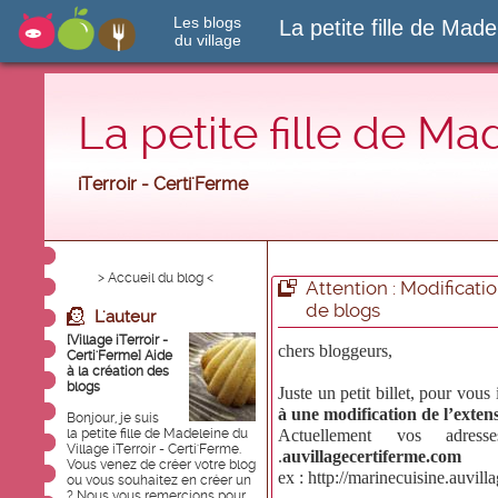
Les blogs
La petite fille de Made
du village
La petite fille de Ma
iTerroir - Certi'Ferme
> Accueil du blog <
Attention : Modificati
de blogs
L'auteur
[Village iTerroir -
chers bloggeurs,
Certi'Ferme] Aide
à la création des
blogs
Juste un petit billet, pour vou
à une modification de l’exten
Bonjour, je suis
la petite fille de Madeleine du
Actuellement vos adress
Village iTerroir - Certi'Ferme.
.
auvillagecertiferme.com
Vous venez de créer votre blog
ex :
http://marinecuisine.auvill
ou vous souhaitez en créer un
? Nous vous remercions pour