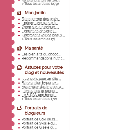
> Tous les articles (
279
)
Mon jardin
Faire germer des grain ...
L'origan, une plante à ...
Zoom sur la rubrique " ...
L'entretien de votre j ...
Comment avoir de beaux ...
> Tous les articles (
7
)
Ma santé
Les bienfaits du choco ...
Recommandations nutrit ...
Astuces pour votre
blog et nouveautés
5 conseils pour amélio ...
Faire un lien hypertex ...
Assembler des images a ...
Liens utiles et rappel ...
Le fil RSS, une foncti ...
> Tous les articles (
72
)
Portraits de
blogueurs
Portrait de Coxi du bl ...
Portrait de Syssie du ...
Portrait de Gisèle du ...