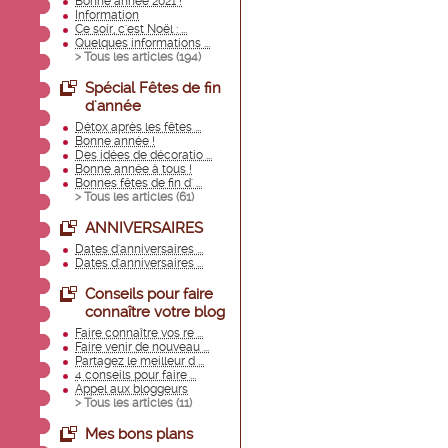
Bonne année 2021 !
Information
Ce soir, c'est Noël : ...
Quelques informations ...
> Tous les articles (
194
)
Spécial Fêtes de fin
d'année
Détox après les fêtes ...
Bonne année !
Des idées de décoratio ...
Bonne année à tous !
Bonnes fêtes de fin d' ...
> Tous les articles (
61
)
ANNIVERSAIRES
Dates d'anniversaires ...
Dates d'anniversaires ...
Conseils pour faire
connaître votre blog
Faire connaître vos re ...
Faire venir de nouveau ...
Partagez le meilleur d ...
4 conseils pour faire ...
Appel aux bloggeurs
> Tous les articles (
11
)
Mes bons plans