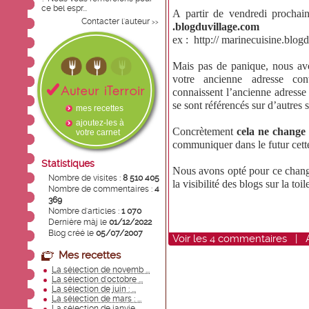
ce bel espr...
A partir de vendredi prochai
Contacter l'auteur
>>
.blogduvillage.com
ex :
http:// marinecuisine.blog
Mais pas de panique, nous a
votre ancienne adresse con
connaissent l’ancienne adresse
se sont référencés sur d’autres s
mes recettes
ajoutez-les à
Concrètement
cela ne change
votre carnet
communiquer dans le futur cette
Statistiques
Nous avons opté pour ce change
Nombre de visites :
8 510 405
la visibilité des blogs sur la toil
Nombre de commentaires :
4
369
Nombre d'articles :
1 070
Dernière màj le
01/12/2022
Blog créé le
05/07/2007
Voir
les
4
commentaires
|
Mes recettes
La sélection de novemb ...
La sélection d'octobre ...
La sélection de juin : ...
La sélection de mars : ...
La sélection de janvie ...