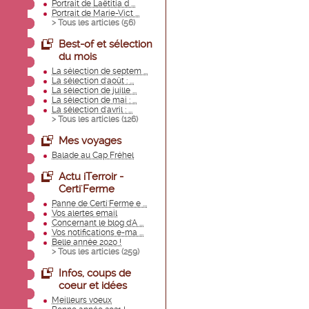
Portrait de Laëtitia d ...
Portrait de Marie-Vict ...
> Tous les articles (
56
)
Best-of et sélection
du mois
La sélection de septem ...
La sélection d'août : ...
La sélection de juille ...
La sélection de mai : ...
La sélection d'avril : ...
> Tous les articles (
126
)
Mes voyages
Balade au Cap Fréhel
Actu iTerroir -
Certi'Ferme
Panne de Certi'Ferme e ...
Vos alertes email
Concernant le blog d'A ...
Vos notifications e-ma ...
Belle année 2020 !
> Tous les articles (
259
)
Infos, coups de
coeur et idées
Meilleurs voeux