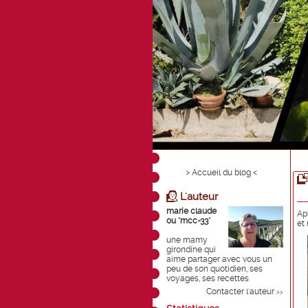
> Accueil du blog <
L'auteur
marie claude
Apr
ou "mcc-33"
et 
une mamy
girondine qui
aime partager avec vous un
peu de son quotidien, ses
voyages, ses recettes
Contacter l'auteur
>>