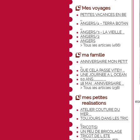
Mes voyages
PETITES VACANCES EN BE
...
ANGERS/4 - TERRA BOTAN
...
ANGERS/3 - LA VIEILLE ...
ANGERS/2
ANGERS
> Tous les articles (
466
)
ma famille
ANNIVERSAIRE MON PETIT
...
QUE CELA PASSE VITE!!! ...
UNE JOURNEE A L OCEAN
50 ANS................ ...
18 MAI : ANNIVERSAIRE ...
> Tous les articles (
238
)
mes petites
ell
realisations
ATELIER COUTURE DU
MER ...
TOUJOURS DANS LES TRIC
...
TRICOT(S)
UN PEU DE BRICOLAGE
TRICOT DE L ETE