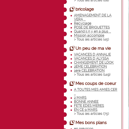
> Tous les articles (
68
)
bricolage
AMENAGEMENT DE LA
VERA ...
Recyclage
POSE DE BRIQUETTES
Quand il n y en a plus ...
Mission accomplie
> Tous les articles (
45
)
Un peu de ma vie
VACANCES D ANNALIE
VACANCES D ALYSSA
CHANGEMENT DE LOOK
2EME CELEBRATION
1ere CELEBRATION
> Tous les articles (
149
)
Mes coups de coeur
A TOUTES MES AMIES CER
...
2 MARS
BONNE ANNEE
FETE EDES MERES
EN CE 9 MARS
> Tous les articles (
75
)
Mes bons plans
en prévision.......... ...