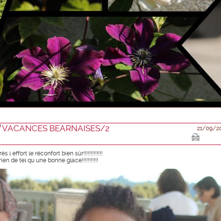
VACANCES BEARNAISES/2
21/09/2
ès l effort le réconfort bien sûr!!!!!!!!!!!!!
rien de tel qu une bonne glace!!!!!!!!!!!