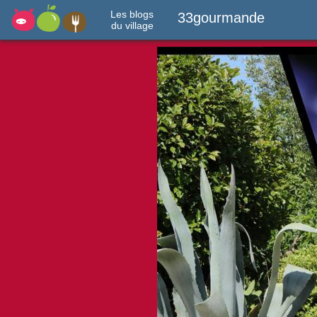
Les blogs
33gourmande
du village