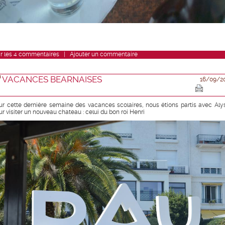
r
les
4
commentaires
|
Ajouter un commentaire
VACANCES BEARNAISES
16/09/2
ur cette dernière semaine des vacances scolaires, nous étions partis avec Aly
ur visiter un nouveau chateau : celui du bon roi Henri