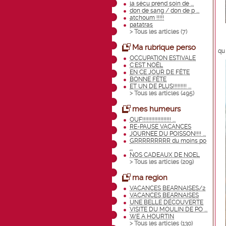
la sécu prend soin de ...
don de sang / don de p ...
atchoum !!!!!
patatras
> Tous les articles (
7
)
Ma rubrique perso
qu
OCCUPATION ESTIVALE
C'EST NOËL
EN CE JOUR DE FÊTE
BONNE FÊTE
ET UN DE PLUS!!!!!!!!! ...
> Tous les articles (
495
)
mes humeurs
OUF!!!!!!!!!!!!!!!!!!! ...
RE-PAUSE VACANCES
JOURNEE DU POISSON!!!! ...
GRRRRRRRRR du moins po
...
NOS CADEAUX DE NOEL
> Tous les articles (
209
)
ma region
VACANCES BEARNAISES/2
VACANCES BEARNAISES
UNE BELLE DÉCOUVERTE
VISITE DU MOULIN DE PO ...
WE A HOURTIN
> Tous les articles (
130
)