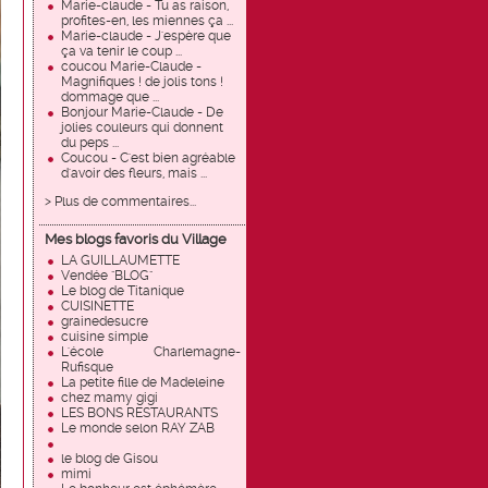
Marie-claude - Tu as raison,
profites-en, les miennes ça ...
Marie-claude - J'espère que
ça va tenir le coup ...
coucou Marie-Claude -
Magnifiques ! de jolis tons !
dommage que ...
Bonjour Marie-Claude - De
jolies couleurs qui donnent
du peps ...
Coucou - C'est bien agréable
d'avoir des fleurs, mais ...
> Plus de commentaires...
Mes blogs favoris du Village
LA GUILLAUMETTE
Vendée "BLOG"
Le blog de Titanique
CUISINETTE
grainedesucre
cuisine simple
L'école Charlemagne-
Rufisque
La petite fille de Madeleine
chez mamy gigi
LES BONS RESTAURANTS
Le monde selon RAY ZAB
le blog de Gisou
mimi