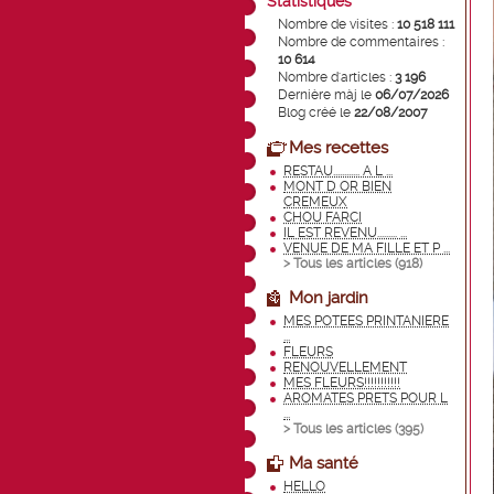
Statistiques
Nombre de visites :
10 518 111
Nombre de commentaires :
10 614
Nombre d'articles :
3 196
Dernière màj le
06/07/2026
Blog créé le
22/08/2007
Mes recettes
RESTAU............ A L ...
MONT D OR BIEN
CREMEUX
CHOU FARCI
IL EST REVENU......... ...
VENUE DE MA FILLE ET P ...
> Tous les articles (
918
)
Mon jardin
MES POTEES PRINTANIERE
...
FLEURS
RENOUVELLEMENT
MES FLEURS!!!!!!!!!!!
AROMATES PRETS POUR L
...
> Tous les articles (
395
)
Ma santé
HELLO