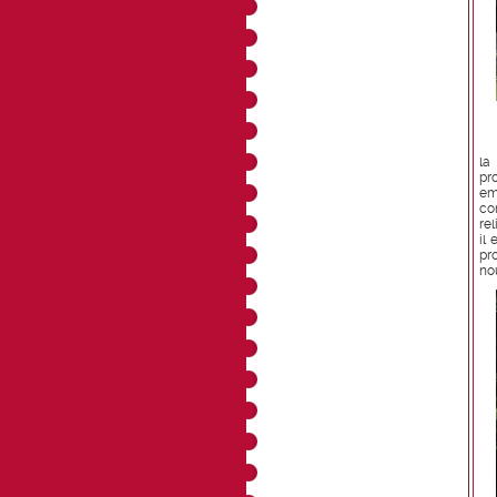
la
pr
em
co
rel
il
pr
no