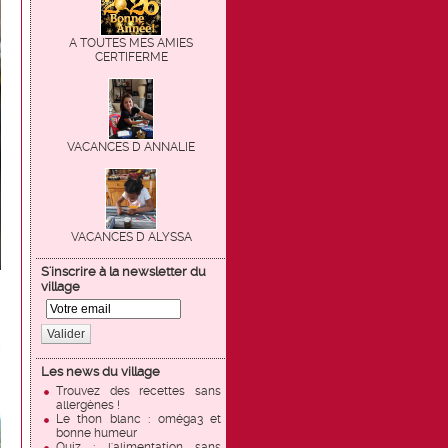
A TOUTES MES AMIES
CERTIFERME
VACANCES D ANNALIE
VACANCES D ALYSSA
S'inscrire à la newsletter du
village
Valider
Les news du village
Trouvez des recettes sans
allergènes !
Le thon blanc : oméga3 et
bonne humeur
Quiz : l'alimentation sans