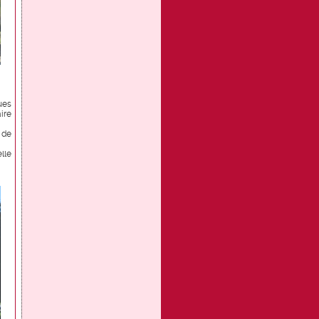
ues
ire
 de
lle