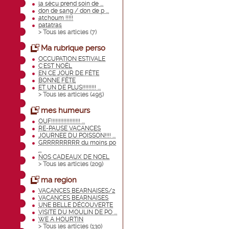
la sécu prend soin de ...
don de sang / don de p ...
atchoum !!!!!
patatras
> Tous les articles (
7
)
Ma rubrique perso
OCCUPATION ESTIVALE
C'EST NOËL
EN CE JOUR DE FÊTE
BONNE FÊTE
ET UN DE PLUS!!!!!!!!! ...
> Tous les articles (
495
)
mes humeurs
OUF!!!!!!!!!!!!!!!!!!! ...
RE-PAUSE VACANCES
JOURNEE DU POISSON!!!! ...
GRRRRRRRRR du moins po
...
NOS CADEAUX DE NOEL
> Tous les articles (
209
)
ma region
VACANCES BEARNAISES/2
VACANCES BEARNAISES
UNE BELLE DÉCOUVERTE
VISITE DU MOULIN DE PO ...
WE A HOURTIN
> Tous les articles (
130
)