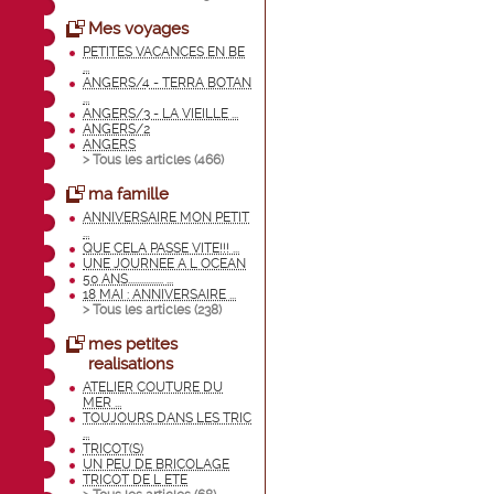
Mes voyages
PETITES VACANCES EN BE
...
ANGERS/4 - TERRA BOTAN
...
ANGERS/3 - LA VIEILLE ...
ANGERS/2
ANGERS
> Tous les articles (
466
)
ma famille
ANNIVERSAIRE MON PETIT
...
QUE CELA PASSE VITE!!! ...
UNE JOURNEE A L OCEAN
50 ANS................ ...
18 MAI : ANNIVERSAIRE ...
> Tous les articles (
238
)
mes petites
realisations
ATELIER COUTURE DU
MER ...
TOUJOURS DANS LES TRIC
...
TRICOT(S)
UN PEU DE BRICOLAGE
TRICOT DE L ETE