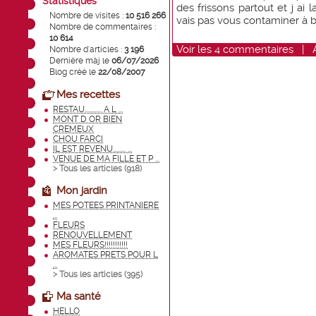
Statistiques
des frissons partout et j ai 
Nombre de visites :
10 516 266
vais pas vous contaminer à 
Nombre de commentaires :
10 614
Voir
les
4
commentaires
|
Nombre d'articles :
3 196
Dernière màj le
06/07/2026
Blog créé le
22/08/2007
Mes recettes
RESTAU............ A L ...
MONT D OR BIEN
CREMEUX
CHOU FARCI
IL EST REVENU......... ...
VENUE DE MA FILLE ET P ...
> Tous les articles (
918
)
Mon jardin
MES POTEES PRINTANIERE
...
FLEURS
RENOUVELLEMENT
MES FLEURS!!!!!!!!!!!
AROMATES PRETS POUR L
...
> Tous les articles (
395
)
Ma santé
HELLO