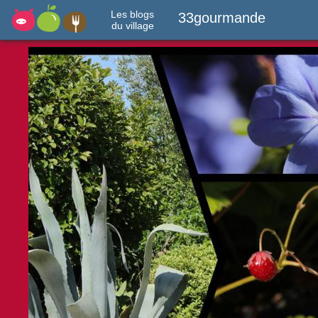
Les blogs
33gourmande
du village