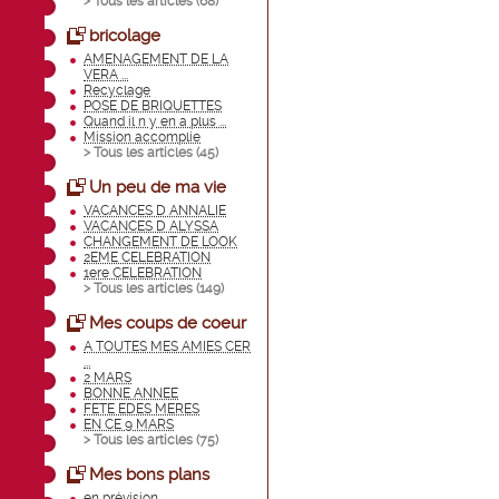
> Tous les articles (
68
)
bricolage
AMENAGEMENT DE LA
VERA ...
Recyclage
POSE DE BRIQUETTES
Quand il n y en a plus ...
Mission accomplie
> Tous les articles (
45
)
Un peu de ma vie
VACANCES D ANNALIE
VACANCES D ALYSSA
CHANGEMENT DE LOOK
2EME CELEBRATION
1ere CELEBRATION
> Tous les articles (
149
)
Mes coups de coeur
A TOUTES MES AMIES CER
...
2 MARS
BONNE ANNEE
FETE EDES MERES
EN CE 9 MARS
> Tous les articles (
75
)
Mes bons plans
en prévision.......... ...