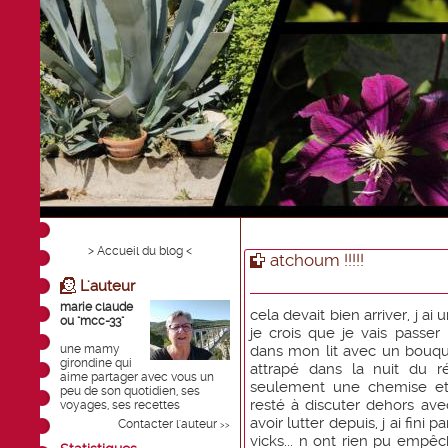
> Accueil du blog <
atchoum !!!!!
L'auteur
marie claude
cela devait bien arriver, j ai
ou "mcc-33"
je crois que je vais passer
une mamy
dans mon lit avec un bouqui
girondine qui
attrapé dans la nuit du rév
aime partager avec vous un
seulement une chemise et
peu de son quotidien, ses
resté à discuter dehors ave
voyages, ses recettes
avoir lutter depuis, j ai fini p
Contacter l'auteur
>>
vicks... n ont rien pu empêch