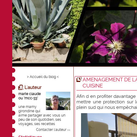
> Accueil du blog <
AMENAGEMENT DE LA
CUISINE
L'auteur
marie claude
Afin d en profiter davantage 
ou "mcc-33"
mettre une protection sur 
une mamy
plein sud qui nous empêchait
girondine qui
aime partager avec vous un
peu de son quotidien, ses
voyages, ses recettes
Contacter l'auteur
>>