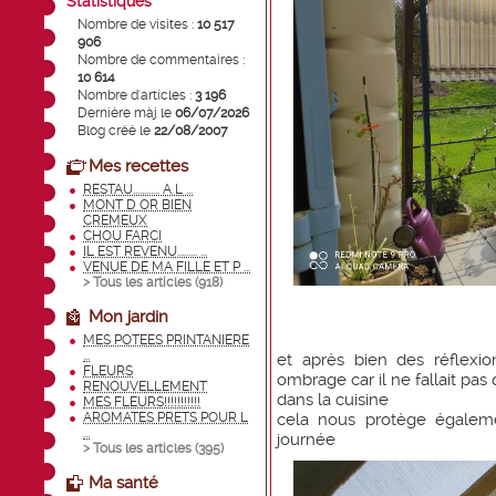
Statistiques
Nombre de visites :
10 517
906
Nombre de commentaires :
10 614
Nombre d'articles :
3 196
Dernière màj le
06/07/2026
Blog créé le
22/08/2007
Mes recettes
RESTAU............ A L ...
MONT D OR BIEN
CREMEUX
CHOU FARCI
IL EST REVENU......... ...
VENUE DE MA FILLE ET P ...
> Tous les articles (
918
)
Mon jardin
MES POTEES PRINTANIERE
...
et après bien des réflexi
FLEURS
ombrage car il ne fallait pas
RENOUVELLEMENT
dans la cuisine
MES FLEURS!!!!!!!!!!!
AROMATES PRETS POUR L
cela nous protège égaleme
...
journée
> Tous les articles (
395
)
Ma santé