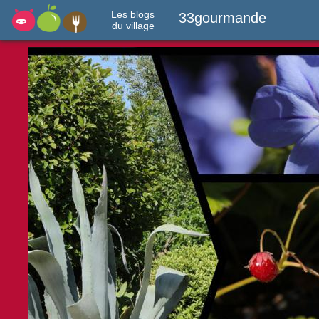
Les blogs
33gourmande
du village