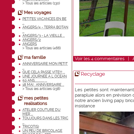
> Tous les articles (
130
)
Mes voyages
PETITES VACANCES EN BE
...
ANGERS/4 - TERRA BOTAN
...
ANGERS/3 - LA VIEILLE ...
ANGERS/2
ANGERS
> Tous les articles (
466
)
ma famille
Voir
les
4
commentaires
|
ANNIVERSAIRE MON PETIT
...
QUE CELA PASSE VITE!!! ...
Recyclage
UNE JOURNEE A L OCEAN
50 ANS................ ...
18 MAI : ANNIVERSAIRE ...
> Tous les articles (
238
)
Les petites sont maintenant
parapluie alors en prévision
mes petites
notre ancien living papy bri
realisations
insistance
ATELIER COUTURE DU
MER ...
TOUJOURS DANS LES TRIC
...
TRICOT(S)
UN PEU DE BRICOLAGE