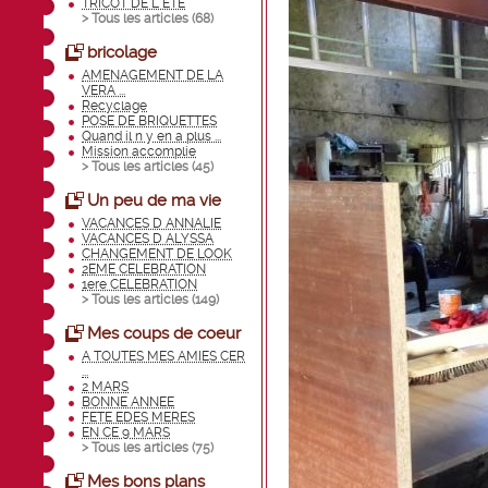
TRICOT DE L ETE
> Tous les articles (
68
)
bricolage
AMENAGEMENT DE LA
VERA ...
Recyclage
POSE DE BRIQUETTES
Quand il n y en a plus ...
Mission accomplie
> Tous les articles (
45
)
Un peu de ma vie
VACANCES D ANNALIE
VACANCES D ALYSSA
CHANGEMENT DE LOOK
2EME CELEBRATION
1ere CELEBRATION
> Tous les articles (
149
)
Mes coups de coeur
A TOUTES MES AMIES CER
...
2 MARS
BONNE ANNEE
FETE EDES MERES
EN CE 9 MARS
> Tous les articles (
75
)
Mes bons plans