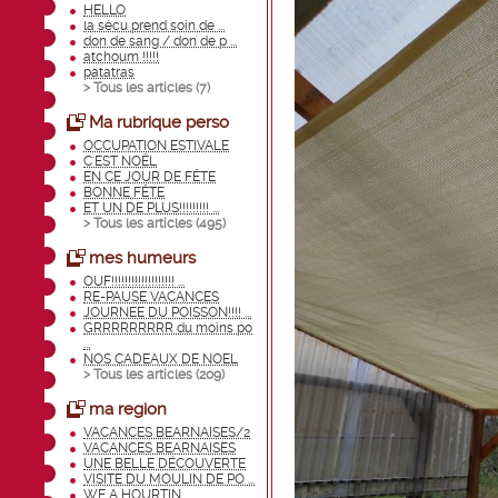
HELLO
la sécu prend soin de ...
don de sang / don de p ...
atchoum !!!!!
patatras
> Tous les articles (
7
)
Ma rubrique perso
OCCUPATION ESTIVALE
C'EST NOËL
EN CE JOUR DE FÊTE
BONNE FÊTE
ET UN DE PLUS!!!!!!!!! ...
> Tous les articles (
495
)
mes humeurs
OUF!!!!!!!!!!!!!!!!!!! ...
RE-PAUSE VACANCES
JOURNEE DU POISSON!!!! ...
GRRRRRRRRR du moins po
...
NOS CADEAUX DE NOEL
> Tous les articles (
209
)
ma region
VACANCES BEARNAISES/2
VACANCES BEARNAISES
UNE BELLE DÉCOUVERTE
VISITE DU MOULIN DE PO ...
WE A HOURTIN