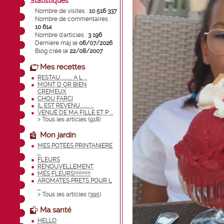
Statistiques
Nombre de visites :
10 516 337
Nombre de commentaires :
10 614
Nombre d'articles :
3 196
Dernière màj le
06/07/2026
Blog créé le
22/08/2007
Mes recettes
RESTAU............ A L ...
MONT D OR BIEN
CREMEUX
CHOU FARCI
IL EST REVENU......... ...
VENUE DE MA FILLE ET P ...
> Tous les articles (
918
)
Mon jardin
MES POTEES PRINTANIERE
...
FLEURS
RENOUVELLEMENT
MES FLEURS!!!!!!!!!!!
AROMATES PRETS POUR L
...
> Tous les articles (
395
)
Ma santé
HELLO