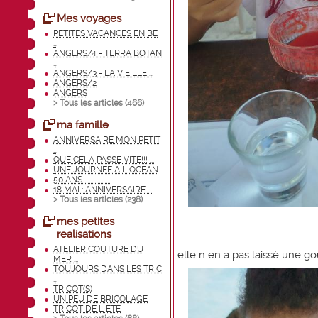
Mes voyages
PETITES VACANCES EN BE
...
ANGERS/4 - TERRA BOTAN
...
ANGERS/3 - LA VIEILLE ...
ANGERS/2
ANGERS
> Tous les articles (
466
)
ma famille
ANNIVERSAIRE MON PETIT
...
QUE CELA PASSE VITE!!! ...
UNE JOURNEE A L OCEAN
50 ANS................ ...
18 MAI : ANNIVERSAIRE ...
> Tous les articles (
238
)
mes petites
realisations
ATELIER COUTURE DU
elle n en a pas laissé une goutt
MER ...
TOUJOURS DANS LES TRIC
...
TRICOT(S)
UN PEU DE BRICOLAGE
TRICOT DE L ETE