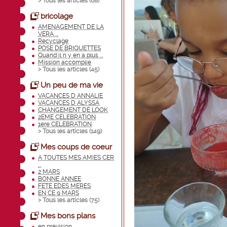
> Tous les articles (
68
)
bricolage
AMENAGEMENT DE LA
VERA ...
Recyclage
POSE DE BRIQUETTES
Quand il n y en a plus ...
Mission accomplie
> Tous les articles (
45
)
Un peu de ma vie
VACANCES D ANNALIE
VACANCES D ALYSSA
CHANGEMENT DE LOOK
2EME CELEBRATION
1ere CELEBRATION
> Tous les articles (
149
)
Mes coups de coeur
A TOUTES MES AMIES CER
...
2 MARS
BONNE ANNEE
FETE EDES MERES
EN CE 9 MARS
> Tous les articles (
75
)
Mes bons plans
en prévision.......... ...