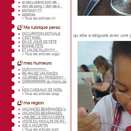
la sécu prend soin de ...
don de sang / don de p ...
atchoum !!!!!
patatras
> Tous les articles (
7
)
Ma rubrique perso
OCCUPATION ESTIVALE
qu elle a dégusté avec une
C'EST NOËL
EN CE JOUR DE FÊTE
BONNE FÊTE
ET UN DE PLUS!!!!!!!!! ...
> Tous les articles (
495
)
mes humeurs
OUF!!!!!!!!!!!!!!!!!!! ...
RE-PAUSE VACANCES
JOURNEE DU POISSON!!!! ...
GRRRRRRRRR du moins po
...
NOS CADEAUX DE NOEL
> Tous les articles (
209
)
ma region
VACANCES BEARNAISES/2
VACANCES BEARNAISES
UNE BELLE DÉCOUVERTE
VISITE DU MOULIN DE PO ...
WE A HOURTIN
> Tous les articles (
130
)