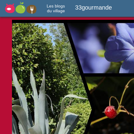
Les blogs
33gourmande
du village