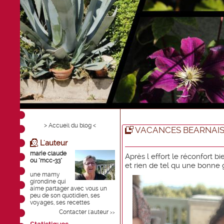
> Accueil du blog <
VACANCES BEARNAIS
L'auteur
marie claude
Après l effort le réconfort bien 
ou "mcc-33"
et rien de tel qu une bonne gla
une mamy
girondine qui
aime partager avec vous un
peu de son quotidien, ses
voyages, ses recettes
Contacter l'auteur
>>