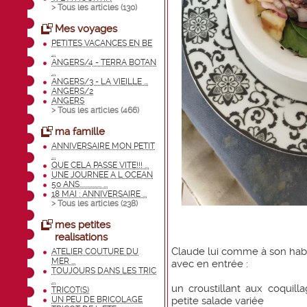
> Tous les articles (
130
)
Mes voyages
PETITES VACANCES EN BE
...
ANGERS/4 - TERRA BOTAN
...
ANGERS/3 - LA VIEILLE ...
ANGERS/2
ANGERS
> Tous les articles (
466
)
ma famille
ANNIVERSAIRE MON PETIT
...
QUE CELA PASSE VITE!!! ...
UNE JOURNEE A L OCEAN
50 ANS................ ...
18 MAI : ANNIVERSAIRE ...
> Tous les articles (
238
)
mes petites
realisations
Claude lui comme à son habit
ATELIER COUTURE DU
MER ...
avec en entrée :
TOUJOURS DANS LES TRIC
...
un croustillant aux coquil
TRICOT(S)
petite salade variée
UN PEU DE BRICOLAGE