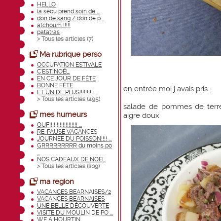
HELLO
la sécu prend soin de ...
don de sang / don de p ...
atchoum !!!!!
patatras
> Tous les articles (
7
)
Ma rubrique perso
OCCUPATION ESTIVALE
C'EST NOËL
EN CE JOUR DE FÊTE
BONNE FÊTE
en entrée moi j avais pris :
ET UN DE PLUS!!!!!!!!! ...
> Tous les articles (
495
)
salade de pommes de terre 
mes humeurs
aigre doux
OUF!!!!!!!!!!!!!!!!!!! ...
RE-PAUSE VACANCES
JOURNEE DU POISSON!!!! ...
GRRRRRRRRR du moins po
...
NOS CADEAUX DE NOEL
> Tous les articles (
209
)
ma region
VACANCES BEARNAISES/2
VACANCES BEARNAISES
UNE BELLE DÉCOUVERTE
VISITE DU MOULIN DE PO ...
WE A HOURTIN