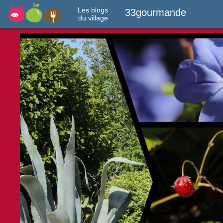
Les blogs
33gourmande
du village