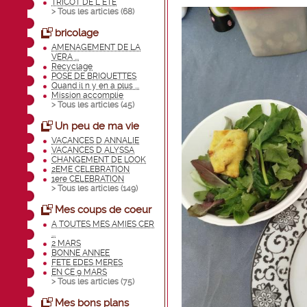
TRICOT DE L ETE
> Tous les articles (
68
)
bricolage
AMENAGEMENT DE LA
VERA ...
Recyclage
POSE DE BRIQUETTES
Quand il n y en a plus ...
Mission accomplie
> Tous les articles (
45
)
Un peu de ma vie
VACANCES D ANNALIE
VACANCES D ALYSSA
CHANGEMENT DE LOOK
2EME CELEBRATION
1ere CELEBRATION
> Tous les articles (
149
)
Mes coups de coeur
A TOUTES MES AMIES CER
...
2 MARS
BONNE ANNEE
FETE EDES MERES
EN CE 9 MARS
> Tous les articles (
75
)
Mes bons plans