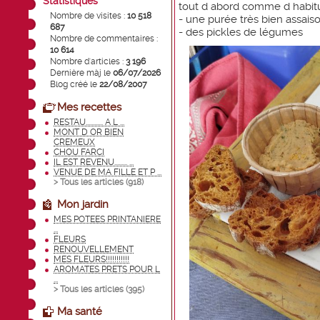
Statistiques
tout d abord comme d habitu
Nombre de visites :
10 518
- une purée très bien assai
687
- des pickles de légumes
Nombre de commentaires :
10 614
Nombre d'articles :
3 196
Dernière màj le
06/07/2026
Blog créé le
22/08/2007
Mes recettes
RESTAU............ A L ...
MONT D OR BIEN
CREMEUX
CHOU FARCI
IL EST REVENU......... ...
VENUE DE MA FILLE ET P ...
> Tous les articles (
918
)
Mon jardin
MES POTEES PRINTANIERE
...
FLEURS
RENOUVELLEMENT
MES FLEURS!!!!!!!!!!!
AROMATES PRETS POUR L
...
> Tous les articles (
395
)
Ma santé