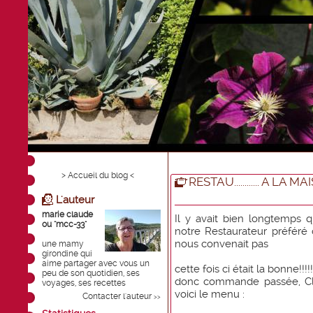
> Accueil du blog <
RESTAU............ A LA
L'auteur
marie claude
Il y avait bien longtemps
ou "mcc-33"
notre Restaurateur préféré
nous convenait pas
une mamy
girondine qui
aime partager avec vous un
cette fois ci était la bonne!!!!!!!!
peu de son quotidien, ses
donc commande passée, Cla
voyages, ses recettes
voici le menu :
Contacter l'auteur
>>