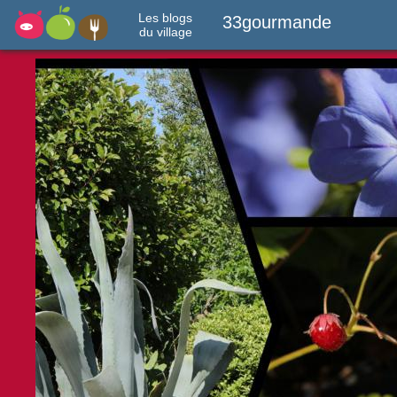
Les blogs
33gourmande
du village