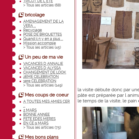
TRICOT DE L ETE
> Tous les articles (
68
)
bricolage
AMENAGEMENT DE LA
VERA ...
Recyclage
POSE DE BRIQUETTES
Quand il n y en a plus ...
Mission accomplie
> Tous les articles (
45
)
Un peu de ma vie
VACANCES D ANNALIE
VACANCES D ALYSSA
CHANGEMENT DE LOOK
2EME CELEBRATION
1ere CELEBRATION
> Tous les articles (
149
)
la visite débute donc par une
Mes coups de coeur
pâte est préparée par l anim
le temps de la visite, le pain
A TOUTES MES AMIES CER
...
2 MARS
BONNE ANNEE
FETE EDES MERES
EN CE 9 MARS
> Tous les articles (
75
)
Mes bons plans