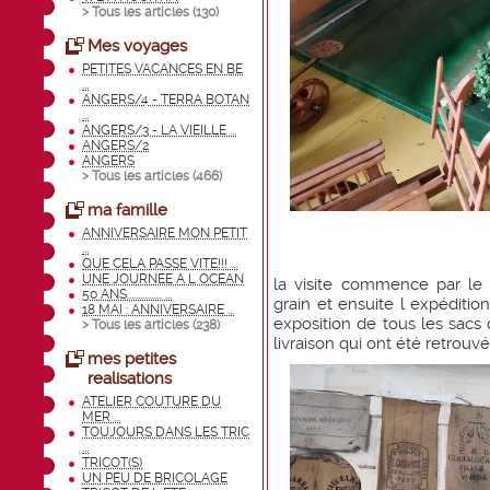
> Tous les articles (
130
)
Mes voyages
PETITES VACANCES EN BE
...
ANGERS/4 - TERRA BOTAN
...
ANGERS/3 - LA VIEILLE ...
ANGERS/2
ANGERS
> Tous les articles (
466
)
ma famille
ANNIVERSAIRE MON PETIT
...
QUE CELA PASSE VITE!!! ...
UNE JOURNEE A L OCEAN
la visite commence par le ha
50 ANS................ ...
grain et ensuite l expéditio
18 MAI : ANNIVERSAIRE ...
exposition de tous les sacs q
> Tous les articles (
238
)
livraison qui ont été retrouvé
mes petites
realisations
ATELIER COUTURE DU
MER ...
TOUJOURS DANS LES TRIC
...
TRICOT(S)
UN PEU DE BRICOLAGE