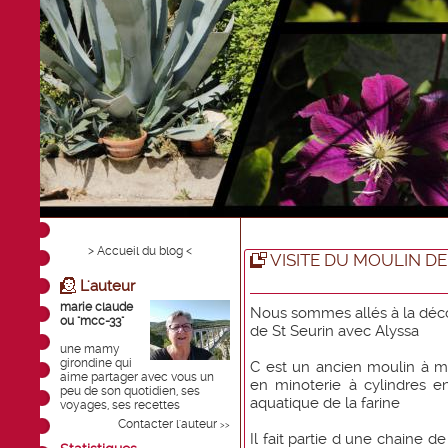
> Accueil du blog <
VISITE DU MOULIN D
L'auteur
marie claude
Nous sommes allés à la déco
ou "mcc-33"
de St Seurin avec Alyssa
une mamy
girondine qui
C est un ancien moulin à me
aime partager avec vous un
en minoterie à cylindres e
peu de son quotidien, ses
aquatique de la farine
voyages, ses recettes
Contacter l'auteur
>>
Il fait partie d une chaine de