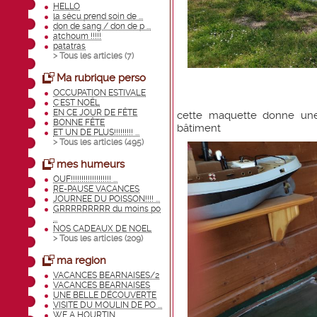
HELLO
la sécu prend soin de ...
don de sang / don de p ...
atchoum !!!!!
patatras
> Tous les articles (
7
)
Ma rubrique perso
OCCUPATION ESTIVALE
C'EST NOËL
EN CE JOUR DE FÊTE
cette maquette donne un
BONNE FÊTE
bâtiment
ET UN DE PLUS!!!!!!!!! ...
> Tous les articles (
495
)
mes humeurs
OUF!!!!!!!!!!!!!!!!!!! ...
RE-PAUSE VACANCES
JOURNEE DU POISSON!!!! ...
GRRRRRRRRR du moins po
...
NOS CADEAUX DE NOEL
> Tous les articles (
209
)
ma region
VACANCES BEARNAISES/2
VACANCES BEARNAISES
UNE BELLE DÉCOUVERTE
VISITE DU MOULIN DE PO ...
WE A HOURTIN