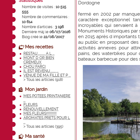
Statistiques
Dordogne
Nombre de visites :
10 515
555
fermé en 2002 par manque d
Nombre de commentaires :
caractère exceptionnel ta
10 614
incroyables qui servaient à l 
Nombre d'articles :
3 196
Monuments Historiques par s
Dernière màj le
06/07/2026
en 2015 après d importants tr
Blog créé le
22/08/2007
au public en proposant des 
Mes recettes
activités annexes pour attire
pains, des waterbikes pour ci
RESTAU............ A L ...
MONT D OR BIEN
bateaux barbecue pour des so
CREMEUX
CHOU FARCI
IL EST REVENU......... ...
VENUE DE MA FILLE ET P ...
> Tous les articles (
918
)
Mon jardin
MES POTEES PRINTANIERE
...
FLEURS
RENOUVELLEMENT
MES FLEURS!!!!!!!!!!!
AROMATES PRETS POUR L
...
> Tous les articles (
395
)
Ma santé