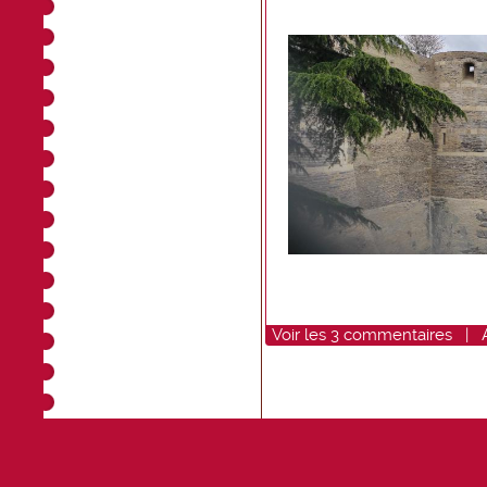
Voir
les
3
commentaires
|