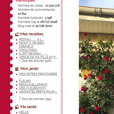
Statistiques
Nombre de visites :
10 522 178
Nombre de commentaires :
10 614
Nombre d'articles :
3 196
Dernière màj le
06/07/2026
Blog créé le
22/08/2007
Mes recettes
RESTAU............ A L ...
MONT D OR BIEN
CREMEUX
CHOU FARCI
IL EST REVENU......... ...
VENUE DE MA FILLE ET P ...
> Tous les articles (
918
)
Mon jardin
MES POTEES PRINTANIERE
...
FLEURS
RENOUVELLEMENT
MES FLEURS!!!!!!!!!!!
AROMATES PRETS POUR L
...
> Tous les articles (
395
)
Ma santé
HELLO