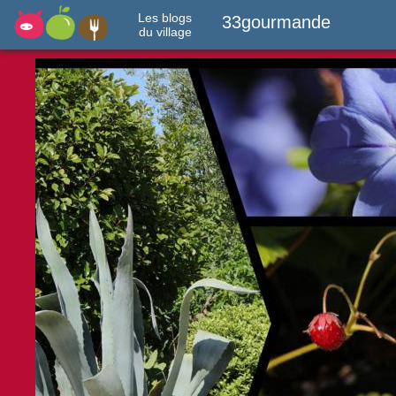
Les blogs
33gourmande
du village