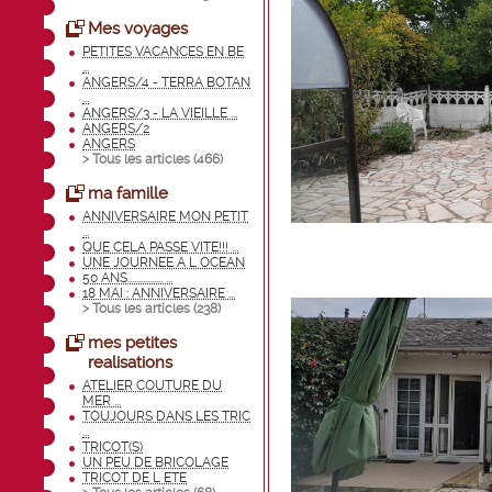
Mes voyages
PETITES VACANCES EN BE
...
ANGERS/4 - TERRA BOTAN
...
ANGERS/3 - LA VIEILLE ...
ANGERS/2
ANGERS
> Tous les articles (
466
)
ma famille
ANNIVERSAIRE MON PETIT
...
QUE CELA PASSE VITE!!! ...
UNE JOURNEE A L OCEAN
50 ANS................ ...
18 MAI : ANNIVERSAIRE ...
> Tous les articles (
238
)
mes petites
realisations
ATELIER COUTURE DU
MER ...
TOUJOURS DANS LES TRIC
...
TRICOT(S)
UN PEU DE BRICOLAGE
TRICOT DE L ETE