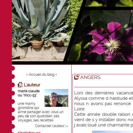
> Accueil du blog <
ANGERS
L'auteur
marie claude
Lors des dernières vacance
ou "mcc-33"
Alyssa comme d habitude et b
nous n avons pas renoncé 
une mamy
girondine qui
Loire
aime partager avec vous un
Cette année double raison d
peu de son quotidien, ses
vient de s y installer donc n
voyages, ses recettes
j avais loué une charmante 
Contacter l'auteur
>>