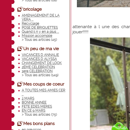
> Tous les articles (
68
)
bricolage
AMENAGEMENT DE LA
VERA ...
Recyclage
attenante à l une des cham
POSE DE BRIQUETTES
jouer!!!!!
Quand il n y en a plus ...
Mission accomplie
> Tous les articles (
45
)
Un peu de ma vie
VACANCES D ANNALIE
VACANCES D ALYSSA
CHANGEMENT DE LOOK
2EME CELEBRATION
1ere CELEBRATION
> Tous les articles (
149
)
Mes coups de coeur
A TOUTES MES AMIES CER
...
2 MARS
BONNE ANNEE
FETE EDES MERES
EN CE 9 MARS
> Tous les articles (
75
)
Mes bons plans
en prévision.......... ...