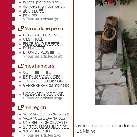
la sécu prend soin de ...
don de sang / don de p ...
atchoum !!!!!
patatras
> Tous les articles (
7
)
Ma rubrique perso
OCCUPATION ESTIVALE
C'EST NOËL
EN CE JOUR DE FÊTE
BONNE FÊTE
ET UN DE PLUS!!!!!!!!! ...
> Tous les articles (
495
)
mes humeurs
OUF!!!!!!!!!!!!!!!!!!! ...
RE-PAUSE VACANCES
JOURNEE DU POISSON!!!! ...
GRRRRRRRRR du moins po
...
NOS CADEAUX DE NOEL
> Tous les articles (
209
)
ma region
VACANCES BEARNAISES/2
VACANCES BEARNAISES
UNE BELLE DÉCOUVERTE
avec un joli jardin qui donna
VISITE DU MOULIN DE PO ...
La Maine
WE A HOURTIN
> Tous les articles (
130
)