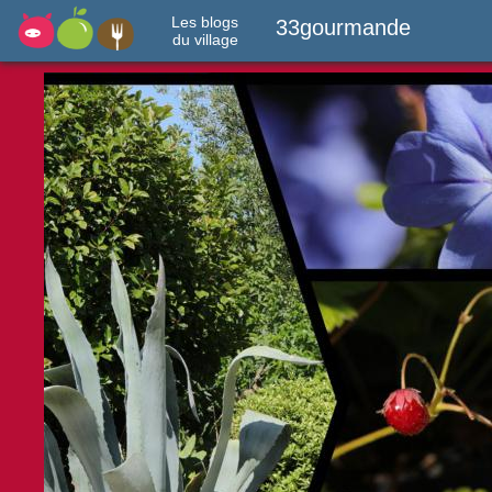
Les blogs
33gourmande
du village