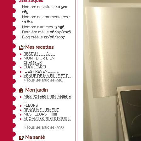
Statistiques
Nombre de visites :
10 520
265
Nombre de commentaires :
10 614
Nombre d'articles :
3 196
Dernière màj le
06/07/2026
Blog créé le
22/08/2007
Mes recettes
RESTAU............ A L ...
MONT D OR BIEN
CREMEUX
CHOU FARCI
IL EST REVENU......... ...
VENUE DE MA FILLE ET P ...
> Tous les articles (
918
)
Mon jardin
MES POTEES PRINTANIERE
...
FLEURS
RENOUVELLEMENT
MES FLEURS!!!!!!!!!!!
AROMATES PRETS POUR L
...
> Tous les articles (
395
)
Ma santé