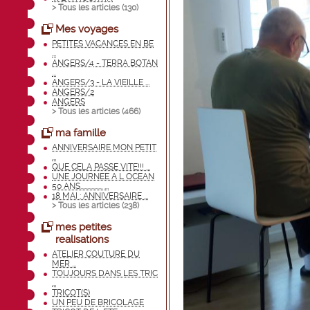
> Tous les articles (
130
)
Mes voyages
PETITES VACANCES EN BE
...
ANGERS/4 - TERRA BOTAN
...
ANGERS/3 - LA VIEILLE ...
ANGERS/2
ANGERS
> Tous les articles (
466
)
ma famille
ANNIVERSAIRE MON PETIT
...
QUE CELA PASSE VITE!!! ...
UNE JOURNEE A L OCEAN
50 ANS................ ...
18 MAI : ANNIVERSAIRE ...
> Tous les articles (
238
)
mes petites
realisations
ATELIER COUTURE DU
MER ...
TOUJOURS DANS LES TRIC
...
TRICOT(S)
UN PEU DE BRICOLAGE