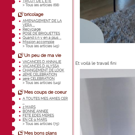
TRICOT DE L ETE
> Tous les articles (
68
)
bricolage
AMENAGEMENT DE LA
VERA ...
Recyclage
POSE DE BRIQUETTES
Quand il n y en a plus ...
Mission accomplie
> Tous les articles (
45
)
Un peu de ma vie
VACANCES D ANNALIE
Et voilà le travail fini
VACANCES D ALYSSA
CHANGEMENT DE LOOK
2EME CELEBRATION
1ere CELEBRATION
> Tous les articles (
149
)
Mes coups de coeur
A TOUTES MES AMIES CER
...
2 MARS
BONNE ANNEE
FETE EDES MERES
EN CE 9 MARS
> Tous les articles (
75
)
Mes bons plans