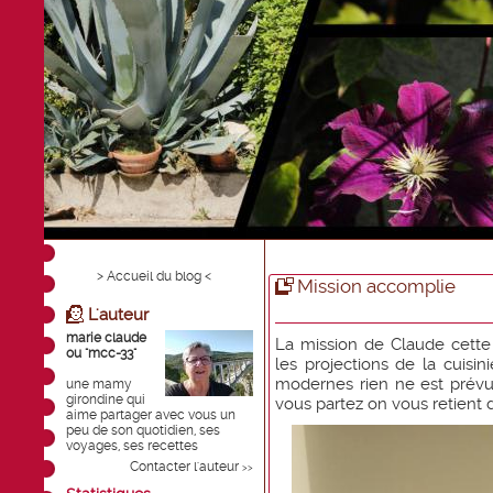
> Accueil du blog <
Mission accomplie
L'auteur
marie claude
La mission de Claude cette 
ou "mcc-33"
les projections de la cuisi
modernes rien ne est prévu
une mamy
girondine qui
vous partez on vous retient d
aime partager avec vous un
peu de son quotidien, ses
voyages, ses recettes
Contacter l'auteur
>>