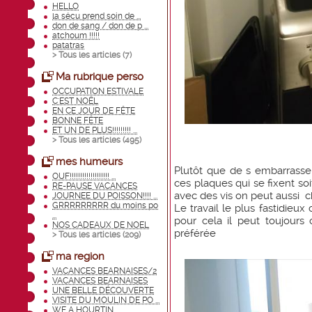
HELLO
la sécu prend soin de ...
don de sang / don de p ...
atchoum !!!!!
patatras
> Tous les articles (
7
)
Ma rubrique perso
OCCUPATION ESTIVALE
C'EST NOËL
EN CE JOUR DE FÊTE
BONNE FÊTE
ET UN DE PLUS!!!!!!!!! ...
> Tous les articles (
495
)
mes humeurs
Plutôt que de s embarrasse
OUF!!!!!!!!!!!!!!!!!!! ...
ces plaques qui se fixent soi
RE-PAUSE VACANCES
avec des vis on peut aussi ch
JOURNEE DU POISSON!!!! ...
GRRRRRRRRR du moins po
Le travail le plus fastidieux
...
pour cela il peut toujours
NOS CADEAUX DE NOEL
préférée
> Tous les articles (
209
)
ma region
VACANCES BEARNAISES/2
VACANCES BEARNAISES
UNE BELLE DÉCOUVERTE
VISITE DU MOULIN DE PO ...
WE A HOURTIN