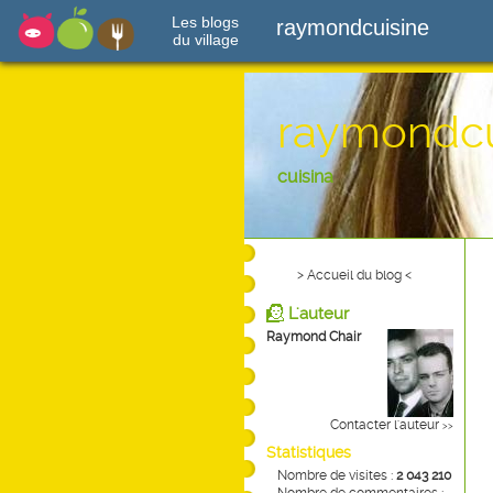
Les blogs
raymondcuisine
du village
raymondcu
cuisina
> Accueil du blog <
L'auteur
Raymond Chair
Contacter l'auteur
>>
Statistiques
Nombre de visites :
2 043 210