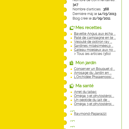
Nombre de commentaires :
347
Nombre d'articles :
368
Dernière màj le
14/03/2013
Blog créé le
21/09/2011
Mes recettes
Bavette Angus aux écha ...
Paté de campagne en te ...
Velouté de potiron ray ...
Sardines millésimées,p ...
Gateau moelleux aux no ...
> Tous les articles (
360
)
Mon jardin
Conserver un Bouquet d ...
Arrosage du Jardin en ...
L'Orchidée Phalaenopsi ...
Ma santé
Arret du tabac
Oméga 3 et phytostérol ...
Un peptide du lait de ...
Oméga 3 et phytostérol ...
Raymond-Paparazzi