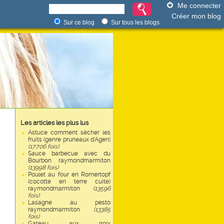
Me connecter
Créer mon blog
Sur ce blog
Sur tous les blogs
Les articles les plus lus
Astuce comment sécher les
fruits (genre pruneaux d'Agen)
(17706 fois)
Sauce barbecue avec du
Bourbon raymondmarmiton
(13998 fois)
Poulet au four en Romertopf
(cocotte en terre cuite)
raymondmarmiton
(13596
fois)
Lasagne au pesto
raymondmarmiton
(13385
fois)
Gateau aux noix