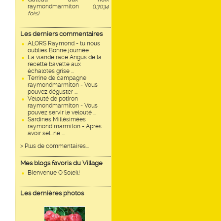
raymondmarmiton
(13034
fois)
Les derniers commentaires
ALORS Raymond - tu nous
oublies Bonne journée ...
La viande race Angus de la
recette bavette aux
échalotes grise ...
Terrine de campagne
raymondmarmiton - Vous
pouvez déguster ...
Velouté de potiron
raymondmarmiton - Vous
pouvez servir le velouté ...
Sardines Millésimées
raymond marmiton - Après
avoir sél...né ...
> Plus de commentaires...
Mes blogs favoris du Village
Bienvenue O'Soleil!
Les dernières photos