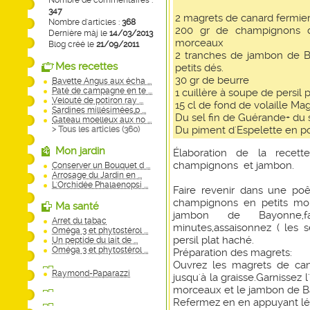
Nombre de commentaires :
347
2 magrets de canard fermie
Nombre d'articles :
368
200 gr de champignons de
Dernière màj le
14/03/2013
morceaux
Blog créé le
21/09/2011
2 tranches de jambon de 
Mes recettes
petits dés.
30 gr de beurre
Bavette Angus aux écha ...
Paté de campagne en te ...
1 cuillère à soupe de persil 
Velouté de potiron ray ...
15 cl de fond de volaille Ma
Sardines millésimées,p ...
Du sel fin de Guérande+ du s
Gateau moelleux aux no ...
Du piment d'Espelette en p
> Tous les articles (
360
)
Mon jardin
Élaboration de la recet
champignons et jambon.
Conserver un Bouquet d ...
Arrosage du Jardin en ...
L'Orchidée Phalaenopsi ...
Faire revenir dans une poê
champignons en petits mor
Ma santé
jambon de Bayonne,f
Arret du tabac
minutes,assaisonnez ( les 
Oméga 3 et phytostérol ...
persil plat haché.
Un peptide du lait de ...
Oméga 3 et phytostérol ...
Préparation des magrets:
Ouvrez les magrets de can
Raymond-Paparazzi
jusqu'à la graisse.Garnissez 
morceaux et le jambon de B
Refermez en en appuyant lég