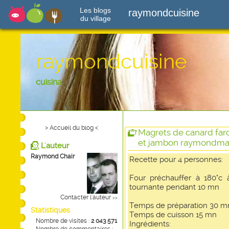
Les blogs
raymondcuisine
du village
raymondcuisine
cuisina
> Accueil du blog <
Magrets de canard far
et jambon raymondma
L'auteur
Raymond Chair
Recette pour 4 personnes:
Four préchauffer à 180°c 
tournante pendant 10 mn
Contacter l'auteur
>>
Temps de préparation 30 m
Statistiques
Temps de cuisson 15 mn
Nombre de visites :
2 043 571
Ingrédients: