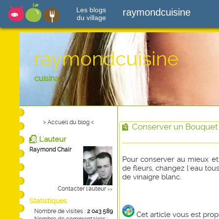
Les blogs
raymondcuisine
du village
raymondcuisine
cuisina
> Accueil du blog <
Conserver un Bouquet 
L'auteur
Raymond Chair
Pour conserver au mieux et
de fleurs, changez l'eau tous
de vinaigre blanc.
Contacter l'auteur
>>
Statistiques
Nombre de visites :
2 043 589
Cet article vous est pro