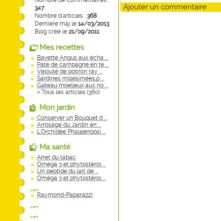
Nombre de commentaires :
Ajouter un commentaire
347
Nombre d'articles :
368
Dernière màj le
14/03/2013
Blog créé le
21/09/2011
Mes recettes
Bavette Angus aux écha ...
Paté de campagne en te ...
Velouté de potiron ray ...
Sardines millésimées,p ...
Gateau moelleux aux no ...
> Tous les articles (
360
)
Mon jardin
Conserver un Bouquet d ...
Arrosage du Jardin en ...
L'Orchidée Phalaenopsi ...
Ma santé
Arret du tabac
Oméga 3 et phytostérol ...
Un peptide du lait de ...
Oméga 3 et phytostérol ...
Raymond-Paparazzi