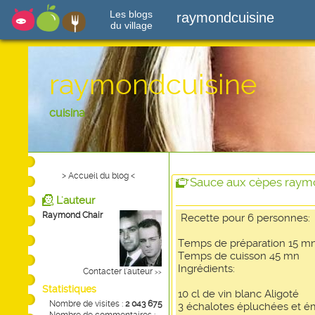
Les blogs
raymondcuisine
du village
raymondcuisine
cuisina
> Accueil du blog <
Sauce aux cèpes ray
L'auteur
Raymond Chair
Recette pour 6 personnes:
Temps de préparation 15 m
Temps de cuisson 45 mn
Ingrédients:
Contacter l'auteur
>>
Statistiques
10 cl de vin blanc Aligoté
Nombre de visites :
2 043 675
3 échalotes épluchées et é