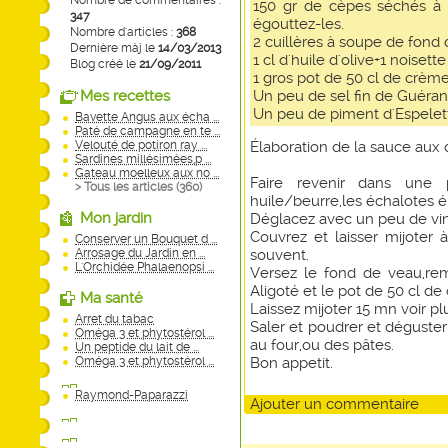
Nombre de commentaires :
150 gr de cèpes séchés à 
347
égouttez-les.
Nombre d'articles :
368
2 cuillères à soupe de fond 
Dernière màj le
14/03/2013
1 cl d'huile d'olive+1 noisett
Blog créé le
21/09/2011
1 gros pot de 50 cl de crème
Mes recettes
Un peu de sel fin de Guéra
Un peu de piment d'Espelet
Bavette Angus aux écha ...
Paté de campagne en te ...
Velouté de potiron ray ...
Élaboration de la sauce aux 
Sardines millésimées,p ...
Gateau moelleux aux no ...
Faire revenir dans une 
> Tous les articles (
360
)
huile/beurre,les échalotes
Mon jardin
Déglacez avec un peu de vin 
Couvrez et laisser mijote
Conserver un Bouquet d ...
Arrosage du Jardin en ...
souvent.
L'Orchidée Phalaenopsi ...
Versez le fond de veau,rem
Aligoté et le pot de 50 cl de
Ma santé
Laissez mijoter 15 mn voir pl
Arret du tabac
Saler et poudrer et déguster
Oméga 3 et phytostérol ...
au four,ou des pâtes.
Un peptide du lait de ...
Oméga 3 et phytostérol ...
Bon appetit.
Raymond-Paparazzi
Ajouter un commentaire