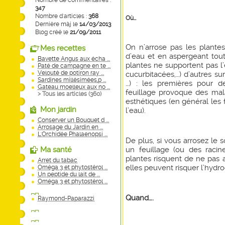
Nombre de commentaires :
347
Nombre d'articles :
368
Où…
Dernière màj le
14/03/2013
Blog créé le
21/09/2011
On n’arrose pas les plante
Mes recettes
d’eau et en aspergeant tout
Bavette Angus aux écha ...
plantes ne supportent pas l’
Paté de campagne en te ...
Velouté de potiron ray ...
cucurbitacées,…) d’autres su
Sardines millésimées,p ...
…) : les premières pour de
Gateau moelleux aux no ...
feuillage provoque des mal
> Tous les articles (
360
)
esthétiques (en général les 
Mon jardin
l’eau).
Conserver un Bouquet d ...
Arrosage du Jardin en ...
L'Orchidée Phalaenopsi ...
De plus, si vous arrosez le s
Ma santé
un feuillage (ou des racine
plantes risquent de ne pas 
Arret du tabac
elles peuvent risquer l’hydro
Oméga 3 et phytostérol ...
Un peptide du lait de ...
Oméga 3 et phytostérol ...
Quand….
Raymond-Paparazzi