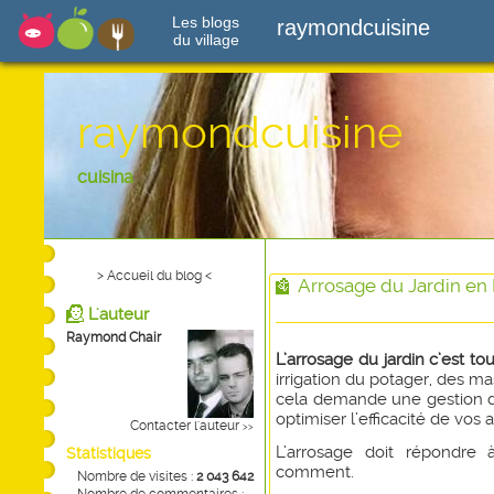
Les blogs
raymondcuisine
du village
raymondcuisine
cuisina
> Accueil du blog <
Arrosage du Jardin en
L'auteur
Raymond Chair
L’arrosage du jardin c’est tou
irrigation du potager, des ma
cela demande une gestion d
optimiser l’efficacité de vos 
Contacter l'auteur
>>
L’arrosage doit répondre 
Statistiques
comment.
Nombre de visites :
2 043 642