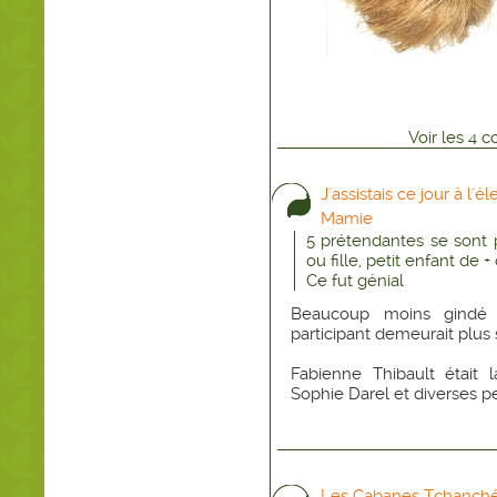
Voir
les
4
co
J'assistais ce jour à l'
Mamie
5 prétendantes se sont 
ou fille, petit enfant de 
Ce fut génial
Beaucoup moins gindé 
participant demeurait plus 
Fabienne Thibault était 
Sophie Darel et diverses p
Les Cabanes Tchanch