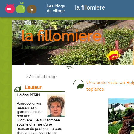
Les blogs
la fillomiere
du village
la fillomiere
J'aime jouer avec les mots
> Accueil du blog <
Une belle visite en Bel
L'auteur
topiaires
Hélène PERIN
Pourquoi dit-on
toujours une
garconniere et
non une
fillomiere ... je suis tombée
sous le charme d'une
maison de pêcheur au bord
d'un lac avec vue sur les