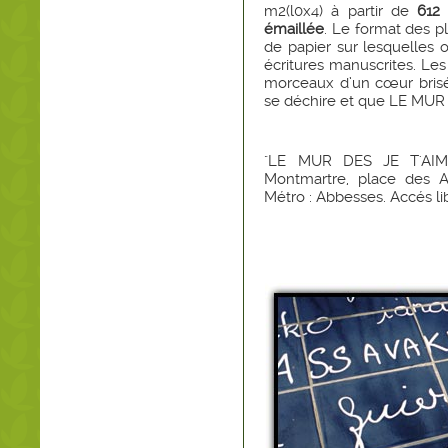
m2(l0x4) à partir de
612 
émaillée
. Le format des p
de papier sur lesquelles o
écritures manuscrites. Les
morceaux d’un cœur brisé
se déchire et que LE MUR 
"LE MUR DES JE T'AIME 
Montmartre, place des A
Métro : Abbesses. Accés li