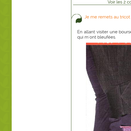
Voir
les
2
co
Je me remets au tricot
En allant visiter une bour
qui m'ont bleufées.