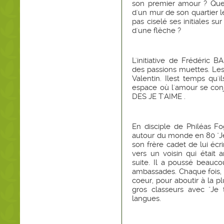
son premier amour ? Quell
d'un mur de son quartier l
pas ciselé ses initiales s
d'une flèche ?
L'initiative de Frédéric 
des passions muettes. Les 
Valentin. Ilest temps qu'i
espace où l'amour se con
DES JE T'AIME .
En disciple de Philéas F
autour du monde en 80 "Je t
son frère cadet de lui écri
vers un voisin qui était 
suite. Il a poussé beauco
ambassades. Chaque fois, 
coeur, pour aboutir à la p
gros classeurs avec "Je 
langues.