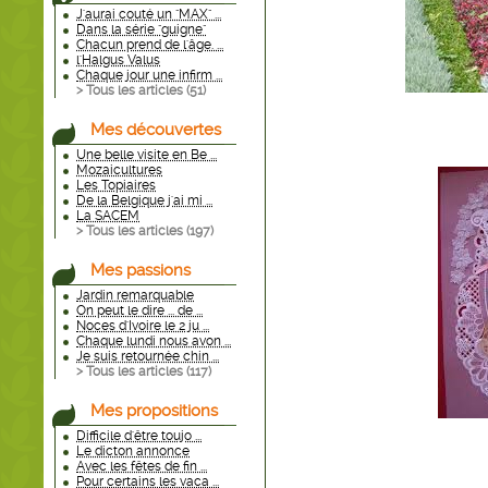
J'aurai couté un "MAX" ...
Dans la série "guigne"
Chacun prend de l'âge. ...
l'Halgus Valus
Chaque jour une infirm ...
> Tous les articles (
51
)
Mes découvertes
Une belle visite en Be ...
Mozaicultures
Les Topiaires
De la Belgique j'ai mi ...
La SACEM
> Tous les articles (
197
)
Mes passions
Jardin remarquable
On peut le dire ... de ...
Noces d'Ivoire le 2 ju ...
Chaque lundi nous avon ...
Je suis retournée chin ...
> Tous les articles (
117
)
Mes propositions
Difficile d'être toujo ...
Le dicton annonce
Avec les fêtes de fin ...
Pour certains les vaca ...