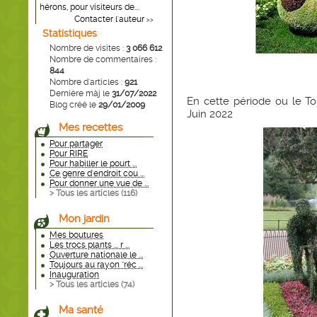
hérons, pour visiteurs de...
Contacter l'auteur
>>
Statistiques
Nombre de visites :
3 066 612
Nombre de commentaires :
844
Nombre d'articles :
921
Dernière màj le
31/07/2022
En cette période ou le To
Blog créé le
29/01/2009
Juin 2022
Mes recettes
Pour partager
Pour RIRE
Pour habiller le pourt ...
Ce genre d'endroit cou ...
Pour donner une vue de ...
> Tous les articles (
116
)
Mon jardin
Mes boutures
Les trocs plants ... r ...
Ouverture nationale le ...
Toujours au rayon "réc ...
Inauguration
> Tous les articles (
74
)
Ma santé