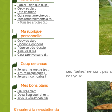
Papier - rien que du p ...
Oeuvres d'art
l'été en friche
Qui saurait me dire co ...
Mes remerciements à to ...
> Tous les articles (
71
)
Ma rubrique
personnelle
Oeuvres d'art
Donnons, donnons
Réunion très réussie
Ainsi va la vie
C'est l'anniversaire d ...
Coup de chaud
Je vais me mettre les ...
ces "betes" ne sont pas q
Il m' fallu quelques j ...
des yeux
Je suis incorrigable !
Mes bons plans
Oeuvres d'art
De la Belgique j'ai mi ...
si vous voulez débuter
S'inscrire à la newsletter du