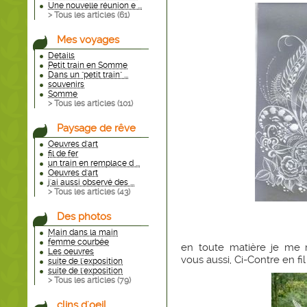
Une nouvelle réunion e ...
> Tous les articles (
61
)
Mes voyages
Details
Petit train en Somme
Dans un "petit train" ...
souvenirs
Somme
> Tous les articles (
101
)
Paysage de rêve
Oeuvres d'art
fil de fer
un train en remplace d ...
Oeuvres d'art
j'ai aussi observé des ...
> Tous les articles (
43
)
Des photos
Main dans la main
femme courbée
en toute matière je me r
Les oeuvres
vous aussi, Ci-Contre en fil
suite de l'exposition
suite de l'exposition
> Tous les articles (
79
)
clins d'oeil