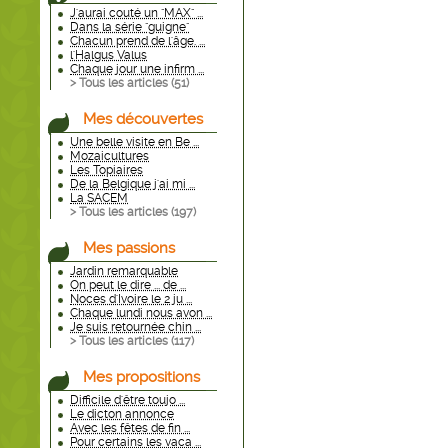
J'aurai couté un "MAX" ...
Dans la série "guigne"
Chacun prend de l'âge. ...
l'Halgus Valus
Chaque jour une infirm ...
> Tous les articles (
51
)
Mes découvertes
Une belle visite en Be ...
Mozaicultures
Les Topiaires
De la Belgique j'ai mi ...
La SACEM
> Tous les articles (
197
)
Mes passions
Jardin remarquable
On peut le dire ... de ...
Noces d'Ivoire le 2 ju ...
Chaque lundi nous avon ...
Je suis retournée chin ...
> Tous les articles (
117
)
Mes propositions
Difficile d'être toujo ...
Le dicton annonce
Avec les fêtes de fin ...
Pour certains les vaca ...