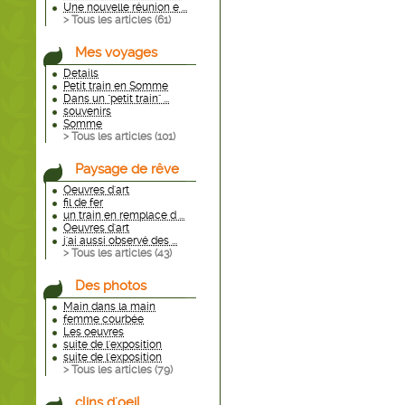
Une nouvelle réunion e ...
> Tous les articles (
61
)
Mes voyages
Details
Petit train en Somme
Dans un "petit train" ...
souvenirs
Somme
> Tous les articles (
101
)
Paysage de rêve
Oeuvres d'art
fil de fer
un train en remplace d ...
Oeuvres d'art
j'ai aussi observé des ...
> Tous les articles (
43
)
Des photos
Main dans la main
femme courbée
Les oeuvres
suite de l'exposition
suite de l'exposition
> Tous les articles (
79
)
clins d'oeil