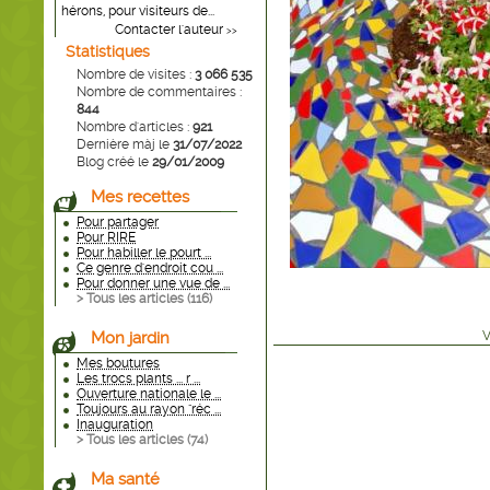
hérons, pour visiteurs de...
Contacter l'auteur
>>
Statistiques
Nombre de visites :
3 066 535
Nombre de commentaires :
844
Nombre d'articles :
921
Dernière màj le
31/07/2022
Blog créé le
29/01/2009
Mes recettes
Pour partager
Pour RIRE
Pour habiller le pourt ...
Ce genre d'endroit cou ...
Pour donner une vue de ...
> Tous les articles (
116
)
Mon jardin
V
Mes boutures
Les trocs plants ... r ...
Ouverture nationale le ...
Toujours au rayon "réc ...
Inauguration
> Tous les articles (
74
)
Ma santé