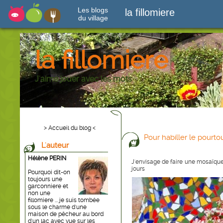
Les blogs
la fillomiere
du village
la fillomiere
J'aime jouer avec les mots
> Accueil du blog <
Pour habiller le pourto
L'auteur
Hélène PERIN
J'envisage de faire une mosaïqu
jours
Pourquoi dit-on
toujours une
garconniere et
non une
fillomiere ... je suis tombée
sous le charme d'une
maison de pêcheur au bord
d'un lac avec vue sur les