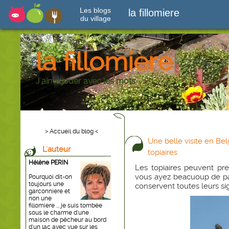
Les blogs
la fillomiere
du village
la fillomiere
J'aime jouer avec les mots
> Accueil du blog <
Une belle visite en Bel
L'auteur
topiaires
Hélène PERIN
Les topiaires peuvent pr
vous ayez beacuoup de pat
Pourquoi dit-on
toujours une
conservent toutes leurs sig
garconniere et
non une
fillomiere ... je suis tombée
sous le charme d'une
maison de pêcheur au bord
d'un lac avec vue sur les