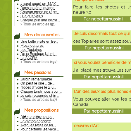
J'aurai couté un "MAX" ...
Pour faire les photos et l
Dans la série "guigne"
heure 30
Chacun prend de l'âge. ...
l'Halgus Valus
Par
nepettamussinii
le 
Chaque jour une infirm ...
> Tous les articles (
51
)
Je suis désormais tout ce qui
Mes découvertes
ces Topiaires sont assez sou
Une belle visite en Be ...
Mozaicultures
Par
nepettamussinii
le
Les Topiaires
De la Belgique j'ai mi ...
La SACEM
> Tous les articles (
197
)
si vous voulez bénéficier de 
J'ai placé mes trouvailles sur
Mes passions
Par
nepettamussinii
le 
Jardin remarquable
On peut le dire ... de ...
Noces d'Ivoire le 2 ju ...
L'un des lieux les plus riches 
Chaque lundi nous avon ...
Je suis retournée chin ...
Vous pouvez aller voir les p
> Tous les articles (
117
)
Canada
Mes propositions
Par
nepettamussinii
le 
Difficile d'être toujo ...
Le dicton annonce
Avec les fêtes de fin ...
oeuvres d'Art
Pour certains les vaca ...