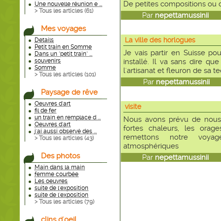
De petites compositions ou 
Une nouvelle réunion e ...
> Tous les articles (
61
)
Par
nepettamussinii
le 
Mes voyages
La ville des horlogues
Details
Petit train en Somme
Je vais partir en Suisse po
Dans un "petit train" ...
souvenirs
installé. Il va sans dire que
Somme
l'artisanat et fleuron de sa t
> Tous les articles (
101
)
Par
nepettamussinii
le
Paysage de rêve
Oeuvres d'art
visite
fil de fer
un train en remplace d ...
Nous avons prévu de nous 
Oeuvres d'art
fortes chaleurs, les orag
j'ai aussi observé des ...
remettons notre voyag
> Tous les articles (
43
)
atmosphériques
Des photos
Par
nepettamussinii
le 
Main dans la main
femme courbée
Les oeuvres
suite de l'exposition
suite de l'exposition
> Tous les articles (
79
)
clins d'oeil