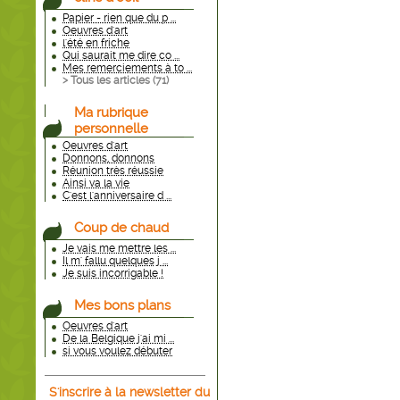
Papier - rien que du p ...
Oeuvres d'art
l'été en friche
Qui saurait me dire co ...
Mes remerciements à to ...
> Tous les articles (
71
)
Ma rubrique
personnelle
Oeuvres d'art
Donnons, donnons
Réunion très réussie
Ainsi va la vie
C'est l'anniversaire d ...
Coup de chaud
Je vais me mettre les ...
Il m' fallu quelques j ...
Je suis incorrigable !
Mes bons plans
Oeuvres d'art
De la Belgique j'ai mi ...
si vous voulez débuter
S'inscrire à la newsletter du