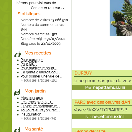
hérons, pour visiteurs de...
Contacter l'auteur
>>
Statistiques
Nombre de visites :
3 066 510
Nombre de commentaires :
844
Nombre d'articles :
921
Dernière màj le
31/07/2022
Blog créé le
29/01/2009
Mes recettes
Pour partager
Pour RIRE
Pour habiller le pourt ...
Ce genre d'endroit cou ...
DURBUY
Pour donner une vue de ...
je ne peux manquer de vous
> Tous les articles (
116
)
Par
nepettamussinii
le
Mon jardin
Mes boutures
Les trocs plants ... r ...
PARC avec des oeuvres d'Art
Ouverture nationale le ...
Voyez WWW.TOPIAIRES.B
Toujours au rayon "réc ...
Inauguration
Par
nepettamussinii
le 
> Tous les articles (
74
)
Ma santé
Temps de visite