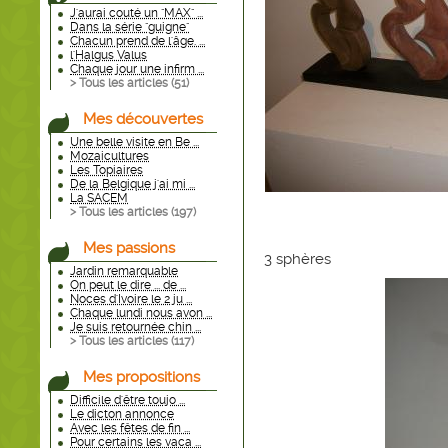
J'aurai couté un "MAX" ...
Dans la série "guigne"
Chacun prend de l'âge. ...
l'Halgus Valus
Chaque jour une infirm ...
> Tous les articles (
51
)
Mes découvertes
Une belle visite en Be ...
Mozaicultures
Les Topiaires
De la Belgique j'ai mi ...
La SACEM
> Tous les articles (
197
)
Mes passions
3 sphères
Jardin remarquable
On peut le dire ... de ...
Noces d'Ivoire le 2 ju ...
Chaque lundi nous avon ...
Je suis retournée chin ...
> Tous les articles (
117
)
Mes propositions
Difficile d'être toujo ...
Le dicton annonce
Avec les fêtes de fin ...
Pour certains les vaca ...