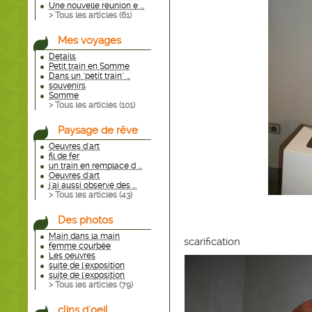
Une nouvelle réunion e ...
> Tous les articles (
61
)
Mes voyages
Details
Petit train en Somme
Dans un "petit train" ...
souvenirs
Somme
> Tous les articles (
101
)
Paysage de rêve
Oeuvres d'art
fil de fer
un train en remplace d ...
Oeuvres d'art
j'ai aussi observé des ...
> Tous les articles (
43
)
Des photos
Main dans la main
scarification
femme courbée
Les oeuvres
suite de l'exposition
suite de l'exposition
> Tous les articles (
79
)
clins d'oeil