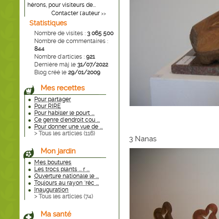
hérons, pour visiteurs de...
Contacter l'auteur
>>
Statistiques
Nombre de visites :
3 065 500
Nombre de commentaires :
844
Nombre d'articles :
921
Dernière màj le
31/07/2022
Blog créé le
29/01/2009
Mes recettes
Pour partager
Pour RIRE
Pour habiller le pourt ...
Ce genre d'endroit cou ...
Pour donner une vue de ...
> Tous les articles (
116
)
3 Nanas
Mon jardin
Mes boutures
Les trocs plants ... r ...
Ouverture nationale le ...
Toujours au rayon "réc ...
Inauguration
> Tous les articles (
74
)
Ma santé