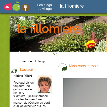
Les blogs
la fillomiere
du village
la fillomiere
J'aime jouer avec les mots
> Accueil du blog <
Main dans la main
L'auteur
Hélène PERIN
Pourquoi dit-on
toujours une
garconniere et
non une
fillomiere ... je suis tombée
sous le charme d'une
maison de pêcheur au bord
d'un lac avec vue sur les