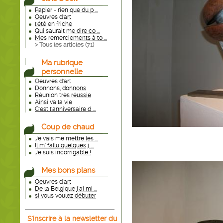
Papier - rien que du p ...
Oeuvres d'art
l'été en friche
Qui saurait me dire co ...
Mes remerciements à to ...
> Tous les articles (
71
)
Ma rubrique
personnelle
Oeuvres d'art
Donnons, donnons
Réunion très réussie
Ainsi va la vie
C'est l'anniversaire d ...
Coup de chaud
Je vais me mettre les ...
Il m' fallu quelques j ...
Je suis incorrigable !
Mes bons plans
Oeuvres d'art
De la Belgique j'ai mi ...
si vous voulez débuter
S'inscrire à la newsletter du