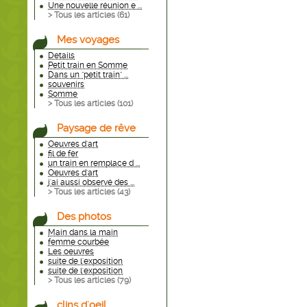
Une nouvelle réunion e ...
> Tous les articles (
61
)
Mes voyages
Details
Petit train en Somme
Dans un "petit train" ...
souvenirs
Somme
> Tous les articles (
101
)
Paysage de rêve
Oeuvres d'art
fil de fer
un train en remplace d ...
Oeuvres d'art
j'ai aussi observé des ...
> Tous les articles (
43
)
Des photos
Main dans la main
femme courbée
Les oeuvres
suite de l'exposition
suite de l'exposition
> Tous les articles (
79
)
clins d'oeil