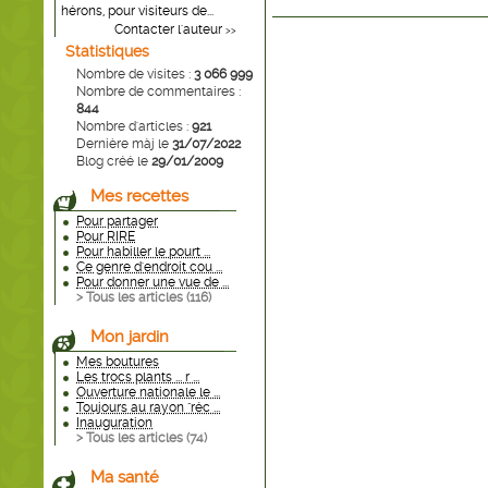
hérons, pour visiteurs de...
Contacter l'auteur
>>
Statistiques
Nombre de visites :
3 066 999
Nombre de commentaires :
844
Nombre d'articles :
921
Dernière màj le
31/07/2022
Blog créé le
29/01/2009
Mes recettes
Pour partager
Pour RIRE
Pour habiller le pourt ...
Ce genre d'endroit cou ...
Pour donner une vue de ...
> Tous les articles (
116
)
Mon jardin
Mes boutures
Les trocs plants ... r ...
Ouverture nationale le ...
Toujours au rayon "réc ...
Inauguration
> Tous les articles (
74
)
Ma santé