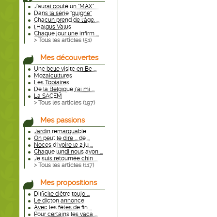
J'aurai couté un "MAX" ...
Dans la série "guigne"
Chacun prend de l'âge. ...
l'Halgus Valus
Chaque jour une infirm ...
> Tous les articles (
51
)
Mes découvertes
Une belle visite en Be ...
Mozaicultures
Les Topiaires
De la Belgique j'ai mi ...
La SACEM
> Tous les articles (
197
)
Mes passions
Jardin remarquable
On peut le dire ... de ...
Noces d'Ivoire le 2 ju ...
Chaque lundi nous avon ...
Je suis retournée chin ...
> Tous les articles (
117
)
Mes propositions
Difficile d'être toujo ...
Le dicton annonce
Avec les fêtes de fin ...
Pour certains les vaca ...