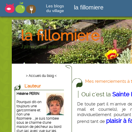
Les blogs
la fillomiere
du village
la fillomiere
J'aime jouer avec les mots
> Accueil du blog <
Mes remerciements à t
L'auteur
Oui c'est la
Sainte
Hélène PERIN
Pourquoi dit-on
De toute part il m'arrive 
toujours une
mail et courriels), je
garconniere et
individuellement pourtan
non une
fillomiere ... je suis tombée
plaisir à f
prend tant de
sous le charme d'une
maison de pêcheur au bord
d'un lac avec vue sur les