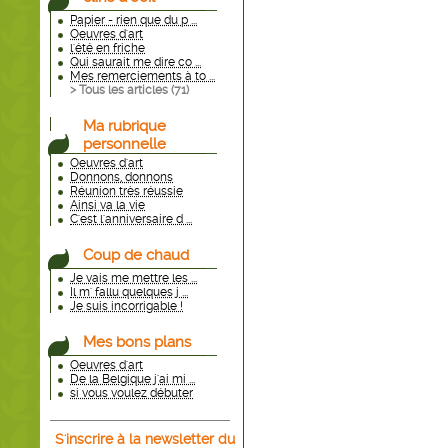
Papier - rien que du p ...
Oeuvres d'art
l'été en friche
Qui saurait me dire co ...
Mes remerciements à to ...
> Tous les articles (
71
)
Ma rubrique
personnelle
Oeuvres d'art
Donnons, donnons
Réunion très réussie
Ainsi va la vie
C'est l'anniversaire d ...
Coup de chaud
Je vais me mettre les ...
Il m' fallu quelques j ...
Je suis incorrigable !
Mes bons plans
Oeuvres d'art
De la Belgique j'ai mi ...
si vous voulez débuter
S'inscrire à la newsletter du