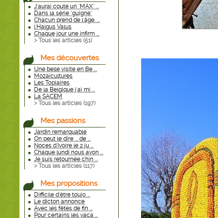
J'aurai couté un "MAX" ...
Dans la série "guigne"
Chacun prend de l'âge. ...
l'Halgus Valus
Chaque jour une infirm ...
> Tous les articles (
51
)
Mes découvertes
Une belle visite en Be ...
Mozaicultures
Les Topiaires
De la Belgique j'ai mi ...
La SACEM
> Tous les articles (
197
)
Mes passions
Jardin remarquable
On peut le dire ... de ...
Noces d'Ivoire le 2 ju ...
Chaque lundi nous avon ...
Je suis retournée chin ...
> Tous les articles (
117
)
Mes propositions
Difficile d'être toujo ...
Le dicton annonce
Avec les fêtes de fin ...
Pour certains les vaca ...