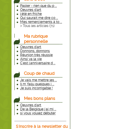
Papier - rien que du p ...
Oeuvres d'art
l'été en friche
Qui saurait me dire co ...
Mes remerciements à to ...
> Tous les articles (
71
)
Ma rubrique
personnelle
Oeuvres d'art
Donnons, donnons
Réunion très réussie
Ainsi va la vie
C'est l'anniversaire d ...
Coup de chaud
Je vais me mettre les ...
Il m' fallu quelques j ...
Je suis incorrigable !
Mes bons plans
Oeuvres d'art
De la Belgique j'ai mi ...
si vous voulez débuter
S'inscrire à la newsletter du