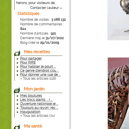
hérons, pour visiteurs de...
Contacter l'auteur
>>
Statistiques
Nombre de visites :
3 066 132
Nombre de commentaires :
844
Nombre d'articles :
921
Dernière màj le
31/07/2022
Blog créé le
29/01/2009
Mes recettes
Pour partager
Pour RIRE
Pour habiller le pourt ...
Ce genre d'endroit cou ...
Pour donner une vue de ...
> Tous les articles (
116
)
Mon jardin
Mes boutures
Les trocs plants ... r ...
Ouverture nationale le ...
Toujours au rayon "réc ...
Inauguration
> Tous les articles (
74
)
Ma santé