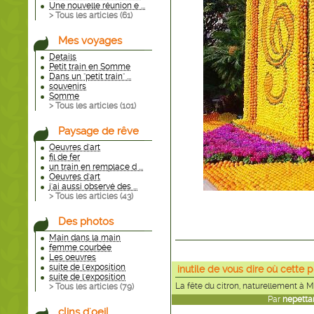
Une nouvelle réunion e ...
> Tous les articles (
61
)
Mes voyages
Details
Petit train en Somme
Dans un "petit train" ...
souvenirs
Somme
> Tous les articles (
101
)
Paysage de rêve
Oeuvres d'art
fil de fer
un train en remplace d ...
Oeuvres d'art
j'ai aussi observé des ...
> Tous les articles (
43
)
Des photos
Main dans la main
femme courbée
Les oeuvres
suite de l'exposition
inutile de vous dire où cette 
suite de l'exposition
La fête du citron, naturellement à M
> Tous les articles (
79
)
Par
nepetta
clins d'oeil