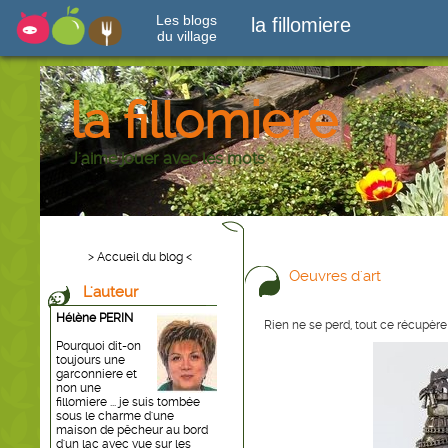
Les blogs
la fillomiere
du village
la fillomiere
J'aime jouer avec les mots
> Accueil du blog <
Oeuvres d'art
L'auteur
Hélène PERIN
Rien ne se perd, tout ce récupère
Pourquoi dit-on
toujours une
garconniere et
non une
fillomiere ... je suis tombée
sous le charme d'une
maison de pêcheur au bord
d'un lac avec vue sur les