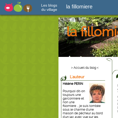
Les blogs
la fillomiere
du village
la fillom
J'aime jouer avec les mots
> Accueil du blog <
L'auteur
Hélène PERIN
Pourquoi dit-on
toujours une
garconniere et
non une
fillomiere ... je suis tombée
sous le charme d'une
maison de pêcheur au bord
d'un lac avec vue sur les