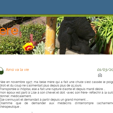
iere
Ainsi va la vie
01/03/20
Née en novembre 1927, ma belle mère qui a fait une chute s'est cassée le poig
droit et du coup ne s'alimentait plus depuis plus de 15 jours.
Transportée à l'hôpital, elle a fait une rupture d'aorte et depuis mardi délire ...
mon époux est parti à Lille à son chevet et doit -avec son frère- réflechir à la sui
donner, médicalement.
Elle s'ennuyait et demandait à partir depuis un grand moment ....
Dilemme que de demander aux médecins d'interrompre l'acharnem
thérapeutique ..