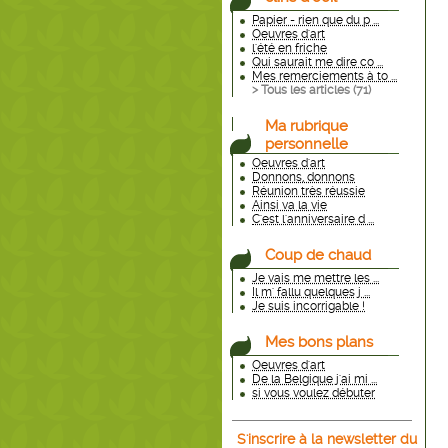
Papier - rien que du p ...
Oeuvres d'art
l'été en friche
Qui saurait me dire co ...
Mes remerciements à to ...
> Tous les articles (
71
)
Ma rubrique
personnelle
Oeuvres d'art
Donnons, donnons
Réunion très réussie
Ainsi va la vie
C'est l'anniversaire d ...
Coup de chaud
Je vais me mettre les ...
Il m' fallu quelques j ...
Je suis incorrigable !
Mes bons plans
Oeuvres d'art
De la Belgique j'ai mi ...
si vous voulez débuter
S'inscrire à la newsletter du