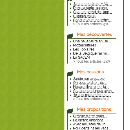
J'aurai couté un "MAX" ...
Dans la série "guigne"
Chacun prend de l'âge. ...
l'Halgus Valus
Chaque jour une infirm ...
> Tous les articles (
51
)
Mes découvertes
Une belle visite en Be ...
Mozaicultures
Les Topiaires
De la Belgique j'ai mi ...
La SACEM
> Tous les articles (
197
)
Mes passions
Jardin remarquable
On peut le dire ... de ...
Noces d'Ivoire le 2 ju ...
Chaque lundi nous avon ...
Je suis retournée chin ...
> Tous les articles (
117
)
Mes propositions
Difficile d'être toujo ...
Le dicton annonce
Avec les fêtes de fin ...
Pour certains les vaca ...