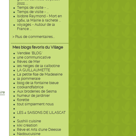
2022, ...
Temps de visite - ...
Temps de visite - ...
Isidore Raymond - Mort en
1964, la Mairie à racheté ...
voyages - Autour de la
France ...
> Plus de commentaires...
Mes blogs favoris du Village
Vendée "BLOG"
une communicative
Rêves de Mer
les neiges de la caîbotine
LA GUILLAUMETTE
La petite fille de Madeleine
la pommeraie
blog de la fontaine bleue
cookandfabrice
Aux broderies de Selma
ire
humeur de jardinier
florette
tout simplement nous
LES 4 SAISONS DE LILASCAT
Sushiii cuisine
kiki création
Rêve et Arts d'une Déesse
Nadoucuisine