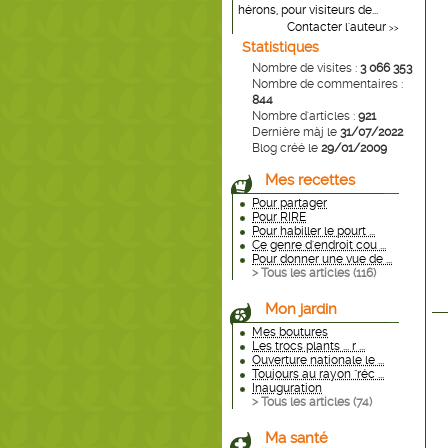
hérons, pour visiteurs de...
Contacter l'auteur
>>
Statistiques
Nombre de visites :
3 066 353
Nombre de commentaires :
844
Nombre d'articles :
921
Dernière màj le
31/07/2022
Blog créé le
29/01/2009
Mes recettes
Pour partager
Pour RIRE
Pour habiller le pourt ...
Ce genre d'endroit cou ...
Pour donner une vue de ...
> Tous les articles (
116
)
Mon jardin
Mes boutures
Les trocs plants ... r ...
Ouverture nationale le ...
Toujours au rayon "réc ...
Inauguration
> Tous les articles (
74
)
Ma santé