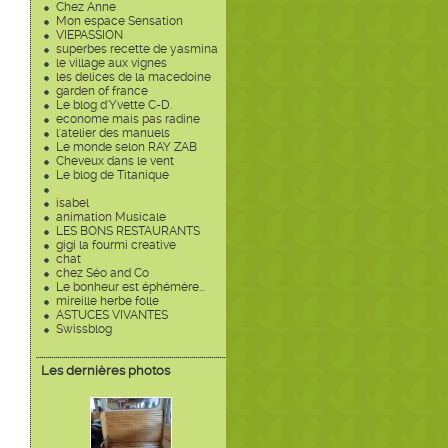
Chez Anne
Mon espace Sensation
VIEPASSION
superbes recette de yasmina
le village aux vignes
les delices de la macedoine
garden of france
Le blog d'Yvette C-D.
econome mais pas radine
l'atelier des manuels
Le monde selon RAY ZAB
Cheveux dans le vent
Le blog de Titanique
isabel
animation Musicale
LES BONS RESTAURANTS
gigi la fourmi creative
chat
chez Séo and Co
Le bonheur est éphémère...
mireille herbe folle
ASTUCES VIVANTES
Swissblog
Les dernières photos