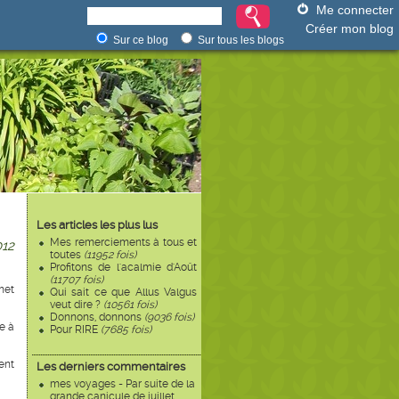
Me connecter
Créer mon blog
Sur ce blog
Sur tous les blogs
Les articles les plus lus
Mes remerciements à tous et
12
toutes
(11952 fois)
Profitons de l'acalmie d'Août
(11707 fois)
net
Qui sait ce que Allus Valgus
veut dire ?
(10561 fois)
Donnons, donnons
(9036 fois)
te à
Pour RIRE
(7685 fois)
ent
Les derniers commentaires
mes voyages - Par suite de la
grande canicule de juillet