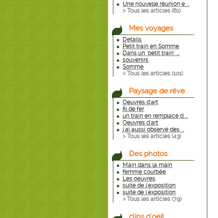
Une nouvelle réunion e ...
> Tous les articles (
61
)
Mes voyages
Details
Petit train en Somme
Dans un "petit train" ...
souvenirs
Somme
> Tous les articles (
101
)
Paysage de rêve
Oeuvres d'art
fil de fer
un train en remplace d ...
Oeuvres d'art
j'ai aussi observé des ...
> Tous les articles (
43
)
Des photos
Main dans la main
femme courbée
Les oeuvres
suite de l'exposition
suite de l'exposition
> Tous les articles (
79
)
clins d'oeil