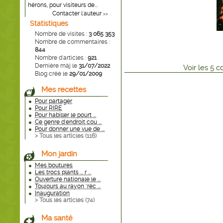
hérons, pour visiteurs de...
Contacter l'auteur
>>
Statistiques
Nombre de visites :
3 065 353
Nombre de commentaires :
844
Nombre d'articles :
921
Dernière màj le
31/07/2022
Voir
les
5
co
Blog créé le
29/01/2009
Mes recettes
Pour partager
Pour RIRE
Pour habiller le pourt ...
Ce genre d'endroit cou ...
Pour donner une vue de ...
> Tous les articles (
116
)
Mon jardin
Mes boutures
Les trocs plants ... r ...
Ouverture nationale le ...
Toujours au rayon "réc ...
Inauguration
> Tous les articles (
74
)
Ma santé