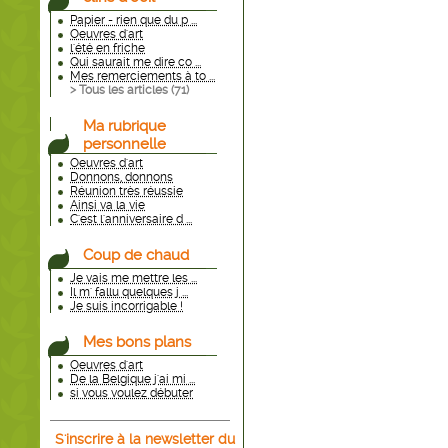
Papier - rien que du p ...
Oeuvres d'art
l'été en friche
Qui saurait me dire co ...
Mes remerciements à to ...
> Tous les articles (
71
)
Ma rubrique
personnelle
Oeuvres d'art
Donnons, donnons
Réunion très réussie
Ainsi va la vie
C'est l'anniversaire d ...
Coup de chaud
Je vais me mettre les ...
Il m' fallu quelques j ...
Je suis incorrigable !
Mes bons plans
Oeuvres d'art
De la Belgique j'ai mi ...
si vous voulez débuter
S'inscrire à la newsletter du