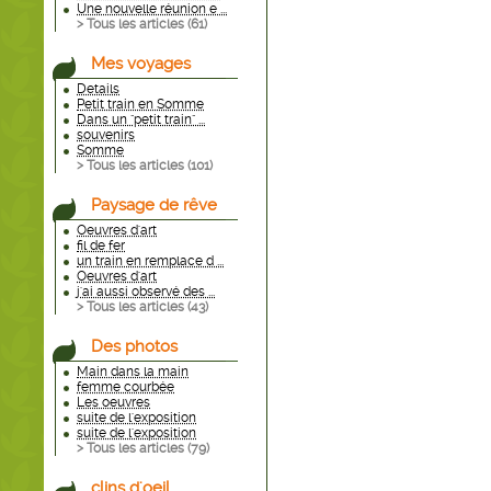
Une nouvelle réunion e ...
> Tous les articles (
61
)
Mes voyages
Details
Petit train en Somme
Dans un "petit train" ...
souvenirs
Somme
> Tous les articles (
101
)
Paysage de rêve
Oeuvres d'art
fil de fer
un train en remplace d ...
Oeuvres d'art
j'ai aussi observé des ...
> Tous les articles (
43
)
Des photos
Main dans la main
femme courbée
Les oeuvres
suite de l'exposition
suite de l'exposition
> Tous les articles (
79
)
clins d'oeil