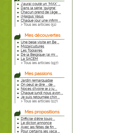
J'aurai couté un "MAX" ...
Dans la série "guigne"
Chacun prend de l'âge. ...
l'Halgus Valus
Chaque jour une infirm ...
> Tous les articles (
51
)
Mes découvertes
Une belle visite en Be ...
Mozaicultures
Les Topiaires
De la Belgique j'ai mi ...
La SACEM
> Tous les articles (
197
)
Mes passions
Jardin remarquable
On peut le dire ... de ...
Noces d'Ivoire le 2 ju ...
Chaque lundi nous avon ...
Je suis retournée chin ...
> Tous les articles (
117
)
Mes propositions
Difficile d'être toujo ...
Le dicton annonce
Avec les fêtes de fin ...
Pour certains les vaca ...