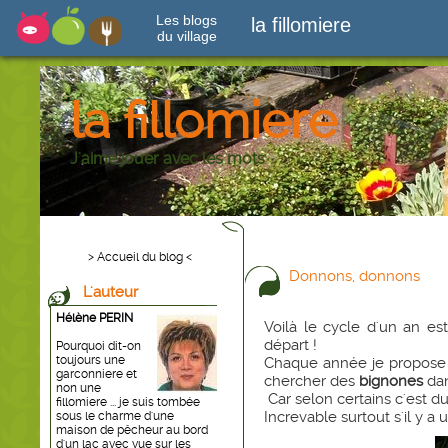
Les blogs
la fillomiere
du village
la fillomiere
J'aime jouer avec les mots
> Accueil du blog <
Donnons, donnons
L'auteur
Hélène PERIN
Voilà le cycle d'un an e
départ !
Pourquoi dit-on
toujours une
Chaque année je propose 
garconniere et
chercher des
bignones
dan
non une
Car selon certains c'est du
fillomiere ... je suis tombée
Increvable surtout s'il y a u
sous le charme d'une
maison de pêcheur au bord
d'un lac avec vue sur les