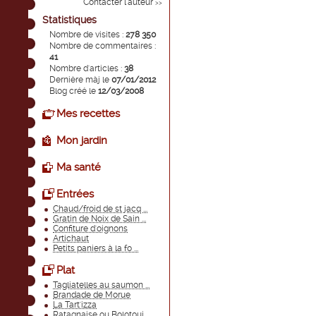
Contacter l'auteur
>>
Statistiques
Nombre de visites :
278 350
Nombre de commentaires :
41
Nombre d'articles :
38
Dernière màj le
07/01/2012
Blog créé le
12/03/2008
Mes recettes
Mon jardin
Ma santé
Entrées
Chaud/froid de st jacq ...
Gratin de Noix de Sain ...
Confiture d'oignons
Artichaut
Petits paniers à la fo ...
Plat
Tagliatelles au saumon ...
Brandade de Morue
La Tart'izza
Ratagnaise ou Bolotoui ...