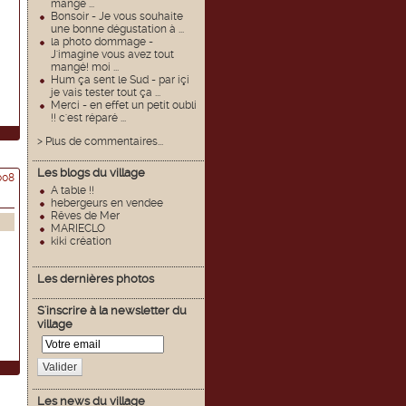
mangé ...
Bonsoir - Je vous souhaite
une bonne dégustation à ...
la photo dommage -
J'imagine vous avez tout
mangé! moi ...
Hum ça sent le Sud - par içi
je vais tester tout ça ...
Merci - en effet un petit oubli
!! c'est réparé ...
> Plus de commentaires...
Les blogs du village
008
A table !!
hebergeurs en vendee
Rêves de Mer
MARIECLO
kiki création
Les dernières photos
S'inscrire à la newsletter du
village
Valider
Les news du village