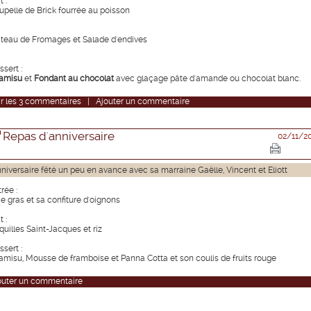
t :
upelle de Brick fourrée au poisson
ateau de Fromages et Salade d'endives
sert :
ramisu
et
Fondant au chocolat
avec glaçage pâte d'amande ou chocolat blanc.
r
les
3
commentaires
|
Ajouter un commentaire
Repas d'anniversaire
02/11/2
niversaire fêté un peu en avance avec sa marraine Gaëlle, Vincent et Eliott
rée :
ie gras et sa confiture d'oignons
t :
quilles Saint-Jacques et riz
sert :
ramisu, Mousse de framboise et Panna Cotta et son coulis de fruits rouge
outer un commentaire