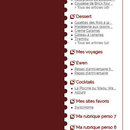
Coupelle de Brick four ...
> Tous les articles (
16
)
Dessert
Galettes des Rois à la ...
Madeleine aux raisins ...
Crème Caramel
Gâteau à l'ananas
Tiramisu
> Tous les articles (
12
)
Mes voyages
Ewen
Repas d'anniversaire b ...
Repas d'anniversaire
Cocktails
La Piscine ou Waou, Wa ...
Azzuro
Mes sites favoris
SwitcHome
Ma rubrique perso 7
Ma rubrique perso 8