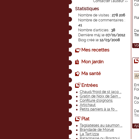
Pla
Contacter l'auteur
>>
Co
Statistiques
Nombre de visites :
278 206
Pl
Nombre de commentaires :
41
Nombre d'articles :
38
Des
Dernière màj le
07/01/2012
Ti
Blog créé le
12/03/2008
Voi
Mes recettes
Mon jardin
Ma santé
An
Entrées
Ent
Fo
Chaud/froid de st jacq ...
Gratin de Noix de Sain ...
Pla
Confiture d'oignons
Co
Artichaut
Petits paniers à la fo ...
Des
Ti
Plat
Tagliatelles au saumon ...
Aj
Brandade de Morue
La Tart'izza
Ratagnaise ou Bolotoui ...