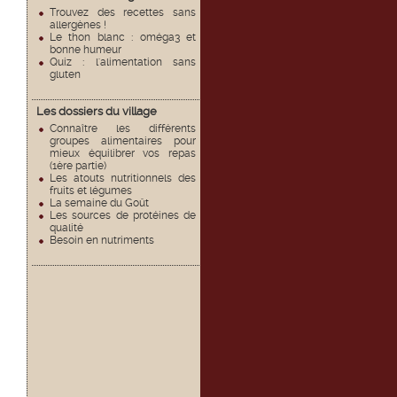
Trouvez des recettes sans
allergènes !
Le thon blanc : oméga3 et
bonne humeur
Quiz : l'alimentation sans
gluten
Les dossiers du village
Connaître les différents
groupes alimentaires pour
mieux équilibrer vos repas
(1ère partie)
Les atouts nutritionnels des
fruits et légumes
La semaine du Goût
Les sources de protéines de
qualité
Besoin en nutriments