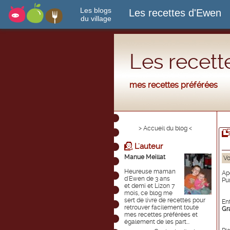
Les blogs
Les recettes d'Ewen
du village
Les recett
mes recettes préférées
> Accueil du blog <
L'auteur
Manue Meillat
Vo
Heureuse maman
Ap
d'Ewen de 3 ans
Pu
et demi et Lizon 7
mois, ce blog me
sert de livre de recettes pour
Ent
retrouver facilement toute
Gr
mes recettes préférées et
également de les part...