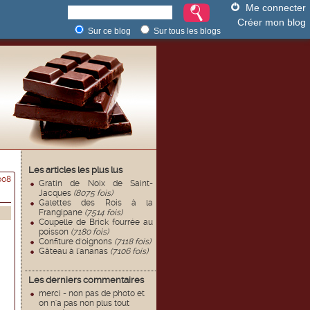
Me connecter
Créer mon blog
Sur ce blog
Sur tous les blogs
Les articles les plus lus
008
Gratin de Noix de Saint-
Jacques
(8075 fois)
Galettes des Rois à la
Frangipane
(7514 fois)
Coupelle de Brick fourrée au
poisson
(7180 fois)
Confiture d'oignons
(7118 fois)
Gâteau à l'ananas
(7106 fois)
Les derniers commentaires
merci - non pas de photo et
on n'a pas non plus tout