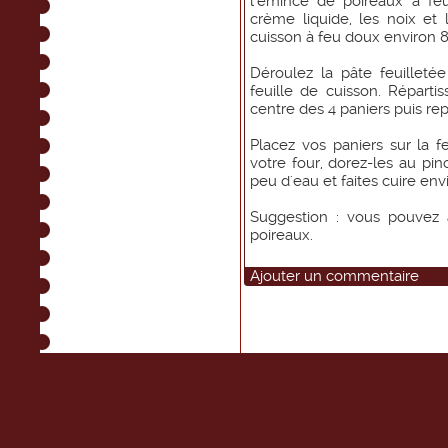
l'émincé de poireaux à fe
crème liquide, les noix et 
cuisson à feu doux environ 8
Déroulez la pâte feuilleté
feuille de cuisson. Répart
centre des 4 paniers puis rep
Placez vos paniers sur la f
votre four, dorez-les au pi
peu d'eau et faites cuire env
Suggestion : vous pouvez 
poireaux.
Ajouter un commentaire