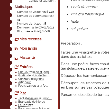
Contacter l'auteur
>>
1 noix de beurre
Statistiques
Nombre de visites :
278 472
vinaigre balsamique
Nombre de commentaires :
41
huile
Nombre d'articles :
38
Dernière màj le
07/01/2012
sel, poivre
Blog créé le
12/03/2008
Mes recettes
Préparation :
Mon jardin
Faites une vinaigrette à vot
dans des assiettes.
Ma santé
Dans une poêle, faites chauff
Entrées
Saint-Jacques, salez et poivr
Chaud/froid de st jacq ...
Déposez-les harmonieusemen
Gratin de Noix de Sain ...
Confiture d'oignons
Artichaut
Découpez les tranches de t
Petits paniers à la fo ...
en biais sur les Saint-Jacques
Plat
Parsemez des dés de tomates
Tagliatelles au saumon ...
Brandade de Morue
La Tart'izza
Ratagnaise ou Bolotoui ...