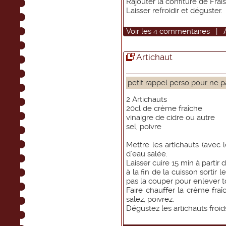
Rajouter la confiture de Frai
Laisser refroidir et déguster.
Voir
les
4
commentaires
|
Artichaut
petit rappel perso pour ne p
2 Artichauts
20cl de crème fraîche
vinaigre de cidre ou autre
sel, poivre
Mettre les artichauts (avec 
d'eau salée.
Laisser cuire 15 min à partir 
à la fin de la cuisson sortir 
pas la couper pour enlever to
Faire chauffer la crème fraî
salez, poivrez.
Dégustez les artichauts froi