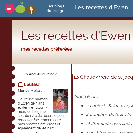
Les blogs
Les recettes d'Ewen
du village
Les recettes d'Ewen
mes recettes préférées
> Accueil du blog <
Chaud/froid de st jacq
L'auteur
Manue Meillat
Ingrédients :
Heureuse maman
d'Ewen de 3 ans
24 noix de Saint-Jacqu
et demi et Lizon 7
mois, ce blog me
4 tranches de truite f
sert de livre de recettes pour
retrouver facilement toute
chiffonnade de salade
mes recettes préférées et
également de les part...
1 ou 2 tomates coupée