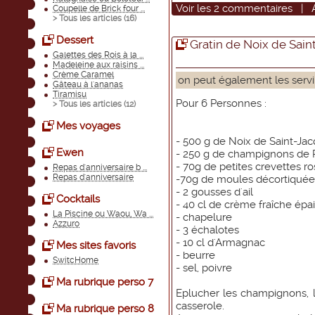
Voir
les
2
commentaires
|
Coupelle de Brick four ...
> Tous les articles (
16
)
Dessert
Gratin de Noix de Sain
Galettes des Rois à la ...
Madeleine aux raisins ...
Crème Caramel
on peut également les servir
Gâteau à l'ananas
Tiramisu
Pour 6 Personnes :
> Tous les articles (
12
)
Mes voyages
- 500 g de Noix de Saint-Ja
Ewen
- 250 g de champignons de Pa
- 70g de petites crevettes r
Repas d'anniversaire b ...
Repas d'anniversaire
-70g de moules décortiquée
- 2 gousses d'ail
Cocktails
- 40 cl de crème fraîche épa
La Piscine ou Waou, Wa ...
- chapelure
Azzuro
- 3 échalotes
- 10 cl d'Armagnac
Mes sites favoris
- beurre
SwitcHome
- sel, poivre
Ma rubrique perso 7
Eplucher les champignons, l
casserole.
Ma rubrique perso 8