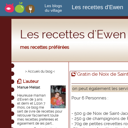
Les blogs
Les recettes d'Ewen
du village
Les recettes d'Ewen
mes recettes préférées
> Accueil du blog <
Gratin de Noix de Sain
L'auteur
Manue Meillat
on peut également les servir
Heureuse maman
Pour 6 Personnes :
d'Ewen de 3 ans
et demi et Lizon 7
mois, ce blog me
sert de livre de recettes pour
- 500 g de Noix de Saint-Ja
retrouver facilement toute
- 250 g de champignons de Pa
mes recettes préférées et
- 70g de petites crevettes r
également de les part...