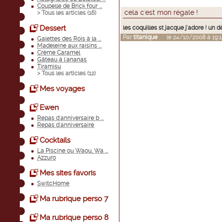
Coupelle de Brick four ...
cela c'est mon régale !
> Tous les articles (
16
)
Dessert
les coquilles st jacque j'adore ! un dé
Par
titanique
le 24/10/2008 à 19:1
Galettes des Rois à la ...
Madeleine aux raisins ...
Crème Caramel
Gâteau à l'ananas
Tiramisu
> Tous les articles (
12
)
Mes voyages
Ewen
Repas d'anniversaire b ...
Repas d'anniversaire
Cocktails
La Piscine ou Waou, Wa ...
Azzuro
Mes sites favoris
SwitcHome
Ma rubrique perso 7
Ma rubrique perso 8