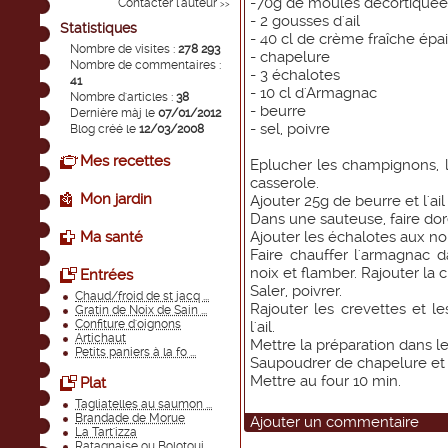
-70g de moules décortiquée
Contacter l'auteur
>>
- 2 gousses d'ail
Statistiques
- 40 cl de crème fraîche épa
Nombre de visites :
278 293
- chapelure
Nombre de commentaires :
- 3 échalotes
41
- 10 cl d'Armagnac
Nombre d'articles :
38
- beurre
Dernière màj le
07/01/2012
- sel, poivre
Blog créé le
12/03/2008
Mes recettes
Eplucher les champignons, l
casserole.
Mon jardin
Ajouter 25g de beurre et l'ail
Dans une sauteuse, faire dor
Ma santé
Ajouter les échalotes aux noi
Faire chauffer l'armagnac d
noix et flamber. Rajouter la 
Entrées
Saler, poivrer.
Chaud/froid de st jacq ...
Rajouter les crevettes et l
Gratin de Noix de Sain ...
Confiture d'oignons
l'ail.
Artichaut
Mettre la préparation dans le
Petits paniers à la fo ...
Saupoudrer de chapelure et 
Mettre au four 10 min.
Plat
Tagliatelles au saumon ...
Brandade de Morue
Ajouter un commentaire
La Tart'izza
Ratagnaise ou Bolotoui ...