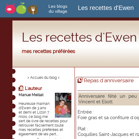
Les blogs
Les recettes d'Ewen
du village
Les recettes d'Ewen
mes recettes préférées
> Accueil du blog <
Repas d'anniversaire
L'auteur
Manue Meillat
Anniversaire fêté un peu
Vincent et Eliott
Heureuse maman
d'Ewen de 3 ans
Entrée :
et demi et Lizon 7
mois, ce blog me
Foie gras et sa confiture d'o
sert de livre de recettes pour
retrouver facilement toute
Plat :
mes recettes préférées et
Coquilles Saint-Jacques et ri
également de les part...