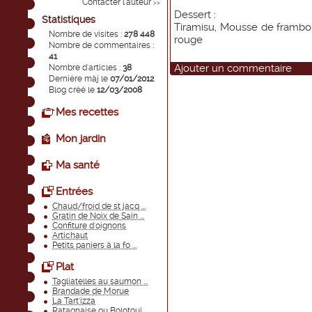
Contacter l'auteur
>>
Dessert :
Statistiques
Tiramisu, Mousse de frambois
Nombre de visites :
278 448
rouge
Nombre de commentaires :
41
Ajouter un commentaire
Nombre d'articles :
38
Dernière màj le
07/01/2012
Blog créé le
12/03/2008
Mes recettes
Mon jardin
Ma santé
Entrées
Chaud/froid de st jacq ...
Gratin de Noix de Sain ...
Confiture d'oignons
Artichaut
Petits paniers à la fo ...
Plat
Tagliatelles au saumon ...
Brandade de Morue
La Tart'izza
Ratagnaise ou Bolotoui ...