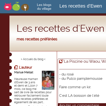
Les blogs
Les recettes d'Ewen
du village
Les recettes d'Ewen
mes recettes préférées
> Accueil du blog <
La Piscine ou Waou, 
L'auteur
Manue Meillat
- du rosé
- du Pulco pamplemousse
Heureuse maman
d'Ewen de 3 ans
et demi et Lizon 7
Faire comme un kir.
mois, ce blog me
sert de livre de recettes pour
C'est LA boisson de l'été
retrouver facilement toute
mes recettes préférées et
également de les part...
Ajouter un commentaire