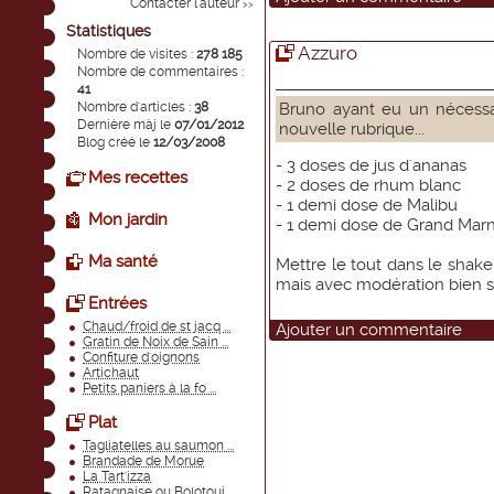
Contacter l'auteur
>>
Statistiques
Azzuro
Nombre de visites :
278 185
Nombre de commentaires :
41
Nombre d'articles :
38
Bruno ayant eu un nécessa
Dernière màj le
07/01/2012
nouvelle rubrique...
Blog créé le
12/03/2008
- 3 doses de jus d'ananas
Mes recettes
- 2 doses de rhum blanc
- 1 demi dose de Malibu
Mon jardin
- 1 demi dose de Grand Marn
Ma santé
Mettre le tout dans le shaker
mais avec modération bien sur
Entrées
Chaud/froid de st jacq ...
Ajouter un commentaire
Gratin de Noix de Sain ...
Confiture d'oignons
Artichaut
Petits paniers à la fo ...
Plat
Tagliatelles au saumon ...
Brandade de Morue
La Tart'izza
Ratagnaise ou Bolotoui ...