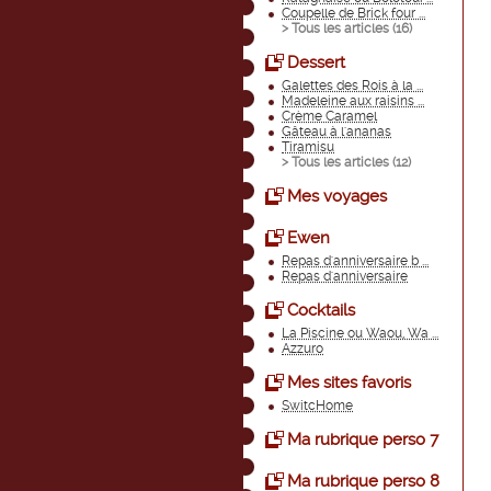
Coupelle de Brick four ...
> Tous les articles (
16
)
Dessert
Galettes des Rois à la ...
Madeleine aux raisins ...
Crème Caramel
Gâteau à l'ananas
Tiramisu
> Tous les articles (
12
)
Mes voyages
Ewen
Repas d'anniversaire b ...
Repas d'anniversaire
Cocktails
La Piscine ou Waou, Wa ...
Azzuro
Mes sites favoris
SwitcHome
Ma rubrique perso 7
Ma rubrique perso 8