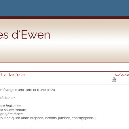
es d'Ewen
La Tart'izza
01/07/2
 mélange d'une tarte et d'une pizza.
rédients :
ate feuilletée
 la sauce tomate
 gruyère râpée
 tout ce qu'on aime (oignons, lardons, jambon, champignons...)