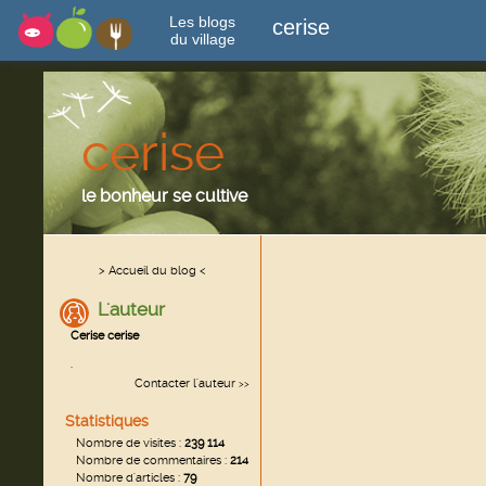
Les blogs
cerise
du village
cerise
le bonheur se cultive
> Accueil du blog <
L'auteur
Cerise cerise
.
Contacter l'auteur
>>
Statistiques
Nombre de visites :
239 114
Nombre de commentaires :
214
Nombre d'articles :
79