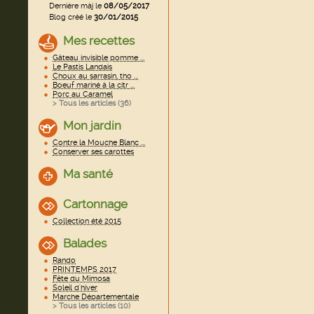
Dernière màj le
08/05/2017
Blog créé le
30/01/2015
Mes recettes
Gâteau invisible pomme ...
Le Pastis Landais
Choux au sarrasin, tho ...
Boeuf mariné à la citr ...
Porc au Caramel
> Tous les articles (
36
)
Mon jardin
Contre la Mouche Blanc ...
Conserver ses carottes
Ma santé
Cartonnage
Collection été 2015
Balades
Rando
PRINTEMPS 2017
Fête du Mimosa
Soleil d'hiver
Marche Départementale
> Tous les articles (
10
)