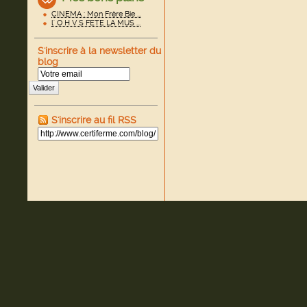
CINEMA : Mon Frère Bie ...
l' O H V S FETE LA MUS ...
S'inscrire à la newsletter du
blog
Valider
S'inscrire au fil RSS