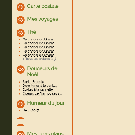
Carte postale
Mes voyages
Thé
Calendrier de l'Avent
Calendrier de l'Avent
Calendrier de l'Avent
Calendrier de l'Avent
Calendrier de l'Avent
> Tous les articles (
23
)
Douceurs de
Noël
Spritz Bredele
Demi lunes à la vanill ...
Etoiles à la cannelle
Coeurs de Framboises s ...
Humeur du jour
Hello 2017
Mes bons plans