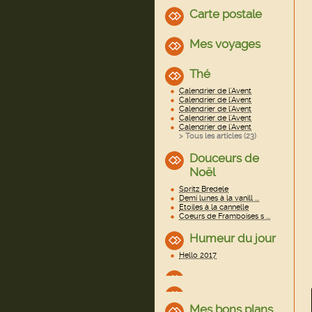
Carte postale
Mes voyages
Thé
Calendrier de l'Avent
Calendrier de l'Avent
Calendrier de l'Avent
Calendrier de l'Avent
Calendrier de l'Avent
> Tous les articles (
23
)
Douceurs de
Noël
Spritz Bredele
Demi lunes à la vanill ...
Etoiles à la cannelle
Coeurs de Framboises s ...
Humeur du jour
Hello 2017
Mes bons plans