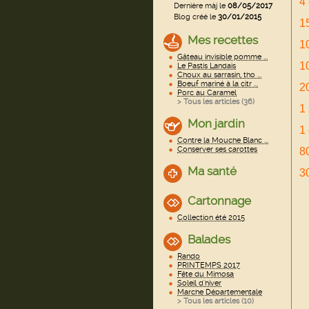
4
Dernière màj le
08/05/2017
Blog créé le
30/01/2015
1
Mes recettes
10
Gâteau invisible pomme ...
1
Le Pastis Landais
Choux au sarrasin, tho ...
Boeuf mariné à la citr ...
2
Porc au Caramel
> Tous les articles (
36
)
1 
Mon jardin
1
Contre la Mouche Blanc ...
Conserver ses carottes
8
Ma santé
3
Cartonnage
Collection été 2015
Balades
Rando
PRINTEMPS 2017
Fête du Mimosa
Soleil d'hiver
Marche Départementale
> Tous les articles (
10
)