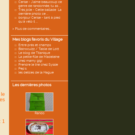
Cerise - J'aime beaucoup ce
genre de randonnée, tu as ...
Très jolie - Cette ballade La
dernière photo ce ...
bonjour Cerise - tant à pied
qu'à vélo il ...
> Plus de commentaires...
Mes blogs favoris du Village
Entre prés et champs
Bistrocuizz / Table de Lott
Le blog de Titanique
La petite fille de Madeleine
chez mamy gigi
Prendre le thé chez Syssie
Pep's
les delices de la Hague
Les dernières photos
 le
les
Rando
t 1