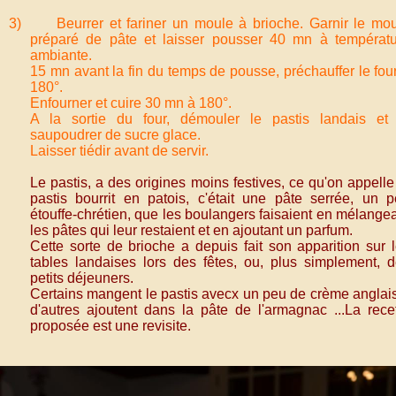
3) Beurrer et fariner un moule à brioche. Garnir le mo
préparé de pâte et laisser pousser 40 mn à températ
ambiante.
15 mn avant la fin du temps de pousse, préchauffer le fou
180°.
Enfourner et cuire 30 mn à 180°.
A la sortie du four, démouler le pastis landais et 
saupoudrer de sucre glace.
Laisser tiédir avant de servir.
Le pastis, a des origines moins festives, ce qu'on appelle
pastis bourrit en patois, c'était une pâte serrée, un 
étouffe-chrétien, que les boulangers faisaient en mélange
les pâtes qui leur restaient et en ajoutant un parfum.
Cette sorte de brioche a depuis fait son apparition sur 
tables landaises lors des fêtes, ou, plus simplement, 
petits déjeuners.
Certains mangent le pastis avecx un peu de crème anglai
d'autres ajoutent dans la pâte de l'armagnac ...La rece
proposée est une revisite.