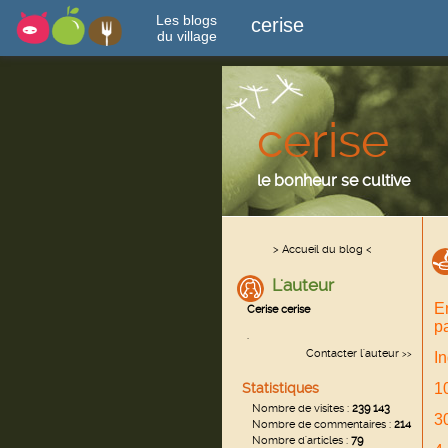
Les blogs
cerise
du village
cerise
le bonheur se cultive
> Accueil du blog <
L'auteur
E
Cerise cerise
pa
.
Contacter l'auteur
>>
In
Statistiques
1
Nombre de visites :
239 143
30
Nombre de commentaires :
214
Nombre d'articles :
79