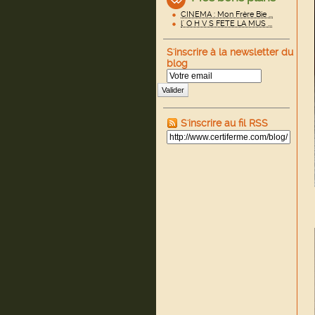
CINEMA : Mon Frère Bie ...
l' O H V S FETE LA MUS ...
S'inscrire à la newsletter du
blog
Valider
S'inscrire au fil RSS