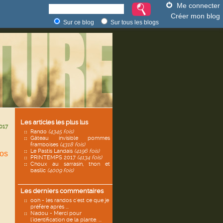
Me connecter
Créer mon blog
Sur ce blog
Sur tous les blogs
Les articles les plus lus
017
Rando
(4345 fois)
Gâteau invisible pommes
framboises
(4318 fois)
Le Pastis Landais
(4196 fois)
nos
PRINTEMPS 2017
(4134 fois)
Choux au sarrasin, thon et
basilic
(4009 fois)
Les derniers commentaires
ooh - les randos c'est ce que je
préfère après ...
Nadou - Merci pour
l'identification de la plante. ...