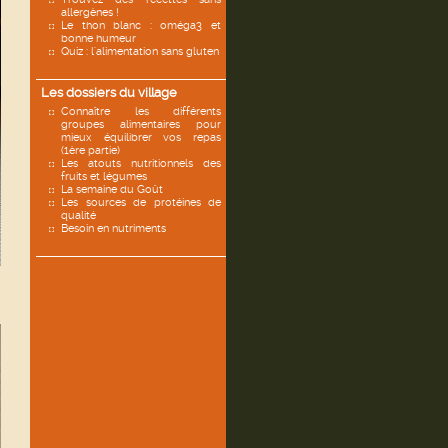
allergènes !
Le thon blanc : oméga3 et
bonne humeur
Quiz : l'alimentation sans gluten
Les dossiers du village
Connaître les différents
groupes alimentaires pour
mieux équilibrer vos repas
(1ère partie)
Les atouts nutritionnels des
fruits et légumes
La semaine du Goût
Les sources de protéines de
qualité
Besoin en nutriments