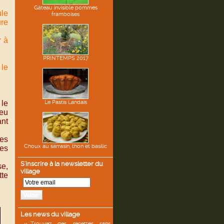
Gâteau invisible pommes
ule
framboises
ure
r à
PRINTEMPS 2017
le
 le
Le Pastis Landais
peu
ant
les
Choux au sarrasin, thon et basilic
des
S'inscrire à la newsletter du
se,
village
tte
Valider
Les news du village
Trouvez des recettes sans