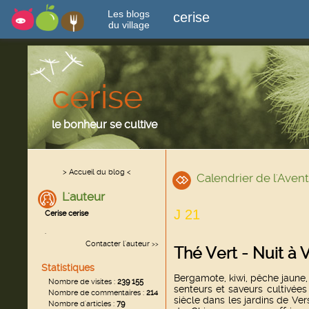
Les blogs
cerise
du village
cerise
le bonheur se cultive
> Accueil du blog <
Calendrier de l'Avent
L'auteur
J 21
Cerise cerise
.
Contacter l'auteur
>>
Thé Vert - Nuit à V
Statistiques
Bergamote, kiwi, pêche jaune, f
Nombre de visites :
239 155
senteurs et saveurs cultivée
Nombre de commentaires :
214
siècle dans les jardins de Ver
Nombre d'articles :
79