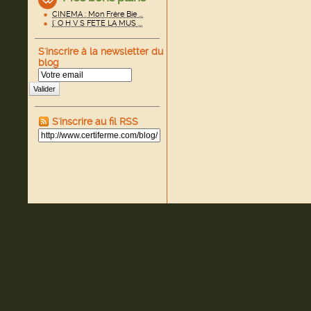
CINEMA : Mon Frère Bie ...
l' O H V S FETE LA MUS ...
S'inscrire à la newsletter du
blog
Valider
S'inscrire au fil RSS