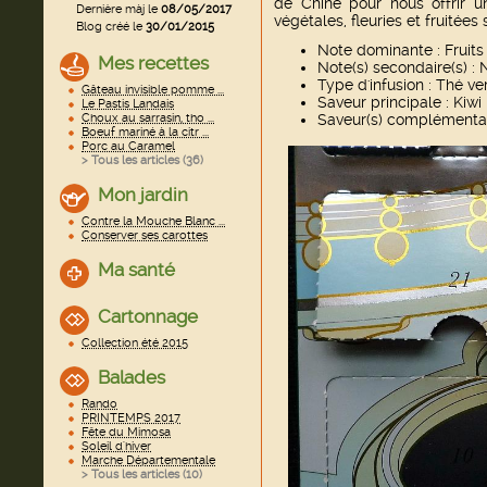
de Chine pour nous offrir 
Dernière màj le
08/05/2017
végétales, fleuries et fruitées
Blog créé le
30/01/2015
Note dominante : Fruits
Mes recettes
Note(s) secondaire(s) : 
Type d'infusion : Thé ve
Gâteau invisible pomme ...
Saveur principale : Kiwi
Le Pastis Landais
Choux au sarrasin, tho ...
Saveur(s) complémentaire
Boeuf mariné à la citr ...
Porc au Caramel
> Tous les articles (
36
)
Mon jardin
Contre la Mouche Blanc ...
Conserver ses carottes
Ma santé
Cartonnage
Collection été 2015
Balades
Rando
PRINTEMPS 2017
Fête du Mimosa
Soleil d'hiver
Marche Départementale
> Tous les articles (
10
)