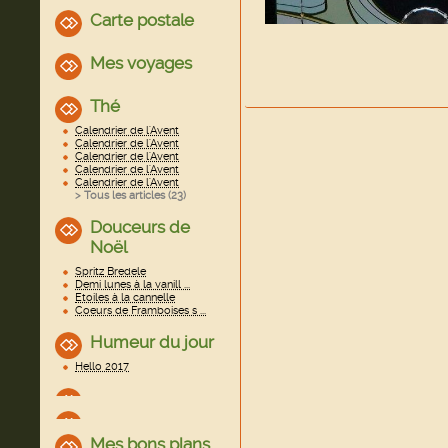
Carte postale
Mes voyages
Thé
Calendrier de l'Avent
Calendrier de l'Avent
Calendrier de l'Avent
Calendrier de l'Avent
Calendrier de l'Avent
> Tous les articles (
23
)
Douceurs de
Noël
Spritz Bredele
Demi lunes à la vanill ...
Etoiles à la cannelle
Coeurs de Framboises s ...
Humeur du jour
Hello 2017
Mes bons plans