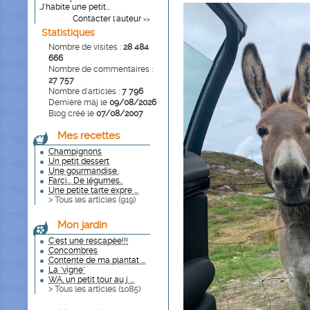
.J'habite une petit...
Contacter l'auteur
>>
Statistiques
Nombre de visites :
28 484
666
Nombre de commentaires :
27 757
Nombre d'articles :
7 796
Dernière màj le
09/08/2026
Blog créé le
07/08/2007
Mes recettes
Champignons
Un petit dessert
Une gourmandise.
Farci... De légumes..
Une petite tarte expre ...
> Tous les articles (
919
)
Mon jardin
C'est une rescapée!!!
Concombres
Contente de ma plantat ...
La "vigne"
WA, un petit tour au j ...
> Tous les articles (
1085
)