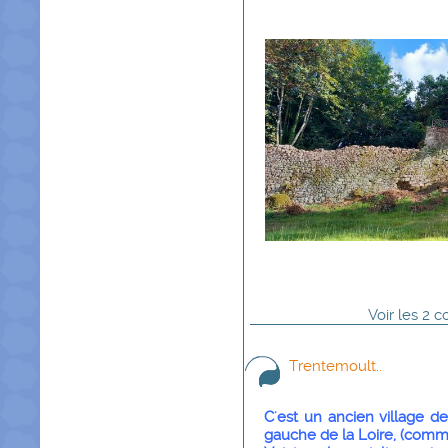
Voir
les
2
co
Trentemoult..
C'est un ancien village de
gauche de la Loire, (comm