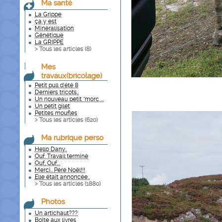
Ma santé
La Grippe
ça y est
Minéralisation
Génétique
La GRIPPE
> Tous les articles (
8
)
Mes
travaux(bricolage)
Petit pull d'été 8
Derniers tricots..
Un nouveau petit "morc ...
Un petit gilet
Petites moufles
> Tous les articles (
620
)
Ma rubrique perso
Hello Dany..
Ouf. Travail terminé
Ouf, Ouf...
Merci.. Père Noël!!!
Elle était annoncée..
> Tous les articles (
1880
)
Photos
Un artichaut???
Boîte aux livres