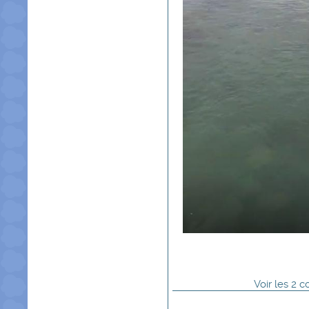
Voir
les
2
co