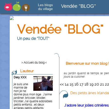
Les blogs
Vendée "BLOG"
du village
Vendée "BLOG"
Un peu de "TOUT"
> Accueil du blog <
Bienvenue sur mon blog 
L'auteur
au jardin quand le temps le perme
jours la cuisine!
Dely XXX
<<
14
15
16
17
18
19
20
21
2
je suis une
mamie de
non je ne
Des petits ânes Irlanda
donne plus mon âge . J'aime
jardiner, bricoler, broder,
tricoter. J'ai quatre adorables
petits enfants , et deux
J'adore leur jolies crinières
arrières petits-ebfants