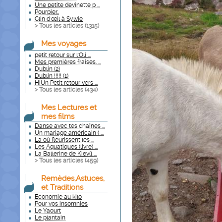
Une petite devinette p ...
Pourpier..
Clin d'œil à Sylvie
> Tous les articles (
1315
)
Mes voyages
petit retour sur l'Oli ...
Mes premières fraises. ...
Dublin (2)
Dublin !!!!! (1)
HiUn Petit retour vers ...
> Tous les articles (
434
)
Mes Lectures et
mes films
Danse avec tes chaînes ...
Un mariage américain ( ...
La où fleurissent les ...
Les Aquatiques (livre) ...
La Ballerine de Kiev(l ...
> Tous les articles (
459
)
Remèdes,Astuces,
et Traditions
Economie au kilo
Pour vos insomnies
Le Yaourt
Le plantain