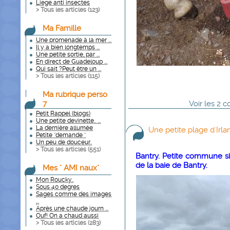
Liege anti insectes
> Tous les articles (
123
)
Ma Famille
Une promenade à la mer ...
Il y a bien longtemps ...
Une petite sortie, par ...
En direct de Guadeloup ...
Qui sait ?Peut être un ...
> Tous les articles (
115
)
Ma rubrique perso
7
Voir
les
2
co
Petit Rappel (blogs)
Une petite devinette.. ...
La dernière allumée
Une petite plage d'Irla
Petite "demande "
Un peu de douceur..
> Tous les articles (
551
)
Bantry. Petite commune s
de la baie de Bantry.
Mes " AMI naux"
Mon Roucky..
Sous 40 degres
Sages comme des images
...
Après une chaude journ ...
Ouf! On a chaud aussi
> Tous les articles (
283
)