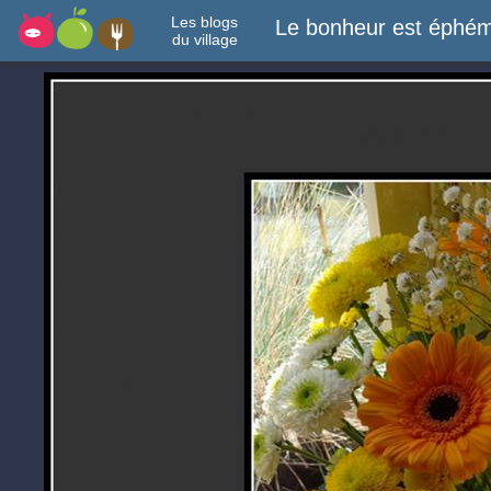
Les blogs
Le bonheur est éphém
du village