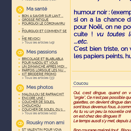
Ma santé
humour noir : (exemp
BON A SAVOIR SUR L'ANT ...
si on a la chance 
GROSSE FATIGUE
POURQUOI LE CORONAVIRU
pour Noël, on ne po
...
POURQUOI ET COMMENT SE
cuite !
vu toutes l
...
ME REVOICI
...etc.
> Tous les articles (
49
)
C'est bien triste, on
Mes passions
les papiers peints, hu
BRICOLAGE ET BLABLABLA
POUR NADOU ET VOUS
UN DIMANCHE APRES MIDI ...
PARFOIS LORSQUE LES NU ...
KIT BRODERIE PROMO
> Tous les articles (
33
)
Coucou
Mes photos
Oui, c:est dingue, quand on vo
MALOULOU SE RAFRAICHIT
"orgie", Ce n'est pas possible que
ENCORE UNE !
galettes, on devient dingue da
COUCHER DE SOLEIL
CHOUCHOU
sont tous devenus fous, à comme
COUCHER DE SOLEIL DU 1 ...
As tu vu un peu la nouvelle cr
> Tous les articles (
402
)
on est chez des dingues !!!
Le temps ausdi s'y met, depuis 2 
Rousky mon ami
ST VALENTIN POUR VOVA
Bon courage malgré tout.. Bisou