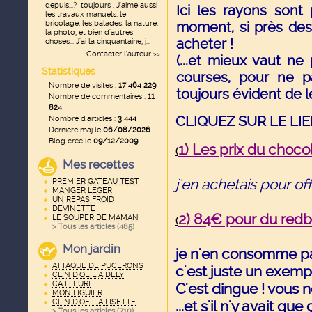
depuis...? "toujours". J'aime aussi
Ici les rayons son
les travaux manuels, le
bricolage, les balades, la nature,
moment, si près des
la photo, et bien d'autres
acheter !
choses... J'ai la cinquantaine, j...
Contacter l'auteur
>>
(...et mieux vaut n
Statistiques
courses, pour ne p
Nombre de visites :
17 464 229
toujours évident de 
Nombre de commentaires :
11
824
CLIQUEZ SUR LE LI
Nombre d'articles :
3 444
Dernière màj le
06/08/2026
Blog créé le
09/12/2009
1) Les prix du choco
(
Mes recettes
j'en achetais pour offr
PREMIER GATEAU TEST
MANGER LEGER
UN REPAS FROID
DEVINETTE
2) 84€ pour du redbu
LE SOUPER DE MAMAN
(
> Tous les articles (
485
)
Mon jardin
j
e n'en consomme p
ATTAQUE DE PUCERONS
c'est juste un exempl
CLIN D'OEIL A DELY
CA FLEURI
C'est dingue ! vous n
MON FIGUIER
CLIN D'OEIL A LISETTE
...et s'il n'y avait que ça
> Tous les articles (
710
)