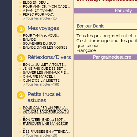
BLOG EN DEUIL
POUR ANNICK. "MON CADE ...
Par
dely
le
A IVAN ET TAMARA
PERSO POUR VOVA
> Tous les articles (
41
)
Bonjour Danie
Mes voyages
Tous les prix augmentent et le
POUR TANIA et VOUS...
BALADE
C'est dommage pour les petits
SOUVENIRS DU SUD
gros bisous
BALADE DANS LES VOSGES
Françoise
Réflexions/Divers
Par
grainedesucre
le
BON 14 JUILLET A TOUTE ...
JE NE FAIS QUE DES BET ...
SAUVER LES ANIMAUX PIE ...
CHAUFFE MARCEL !
CLIN D'OEIL A LISETTE
> Tous les articles (
938
)
Petits trucs et
astuces
POUR COUPER UN PEU LA ...
ASTUCES BRODERIE COUTU
...
BON WEEK END ...4 MOT ...
FABRIQUER UNE MANGEOIR
...
DES FAUSSES EN ATTENDA ...
> Tous les articles (
16
)