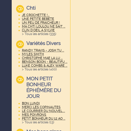
Chti
JE CROCHETTE !...
UNE PETITE BEBËTE
UN PEU DE FRAICHEUR !
MA CHTI LOULOU NE SAIT ...
CLIN D'OEIL A SYLVIE
> Tous les articles (
335
)
Variétés Divers
RANDY TRAVIS - JOSH TU ...
MYLES SMITH
CHRISTOPHE MAE LA LU ...
BENSON BOON - BEAUTIFU ...
LUKE COMBS & ALEX WARE ...
> Tous les articles (
400
)
MON PETIT
BONHEUR
ÉPHÉMÈRE DU
JOUR
BON LUNDI
MERCI LES COPINAUTES
LE COURRIER DU NOUVEL ...
MES POIVRONS
PETIT BONHEUR DU 12 AO ...
> Tous les articles (
13
)