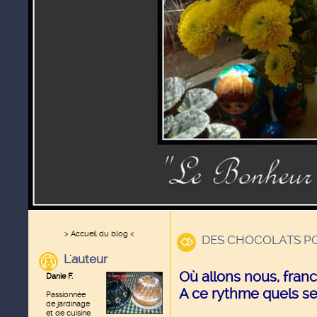
> Accueil du blog <
DES CHOCOLATS POU
L'auteur
Où allons nous, fran
Danie F.
A ce rythme quels se
Passionnée
de jardinage
et de cuisine