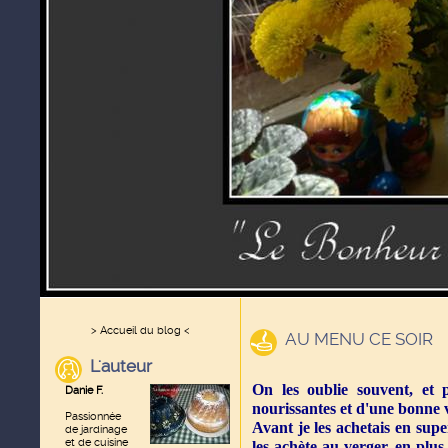
> Accueil du blog <
AU MENU CE SOIR
L'auteur
On les oublie souvent, et p
Danie F.
nourissantes et d'une bonne v
Passionnée
Avant je les achetais en sup
de jardinage
et de cuisine
les achète au verger, en plus