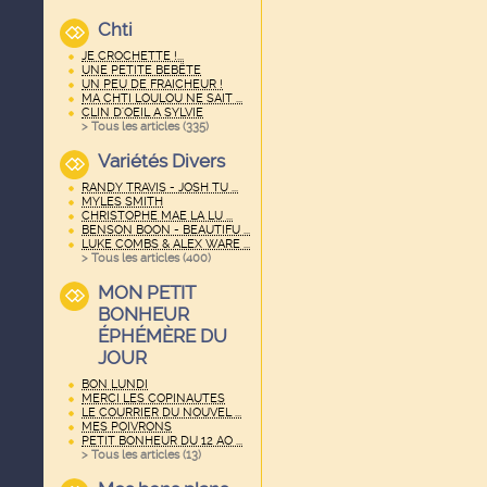
Chti
JE CROCHETTE !...
UNE PETITE BEBËTE
UN PEU DE FRAICHEUR !
MA CHTI LOULOU NE SAIT ...
CLIN D'OEIL A SYLVIE
> Tous les articles (
335
)
Variétés Divers
RANDY TRAVIS - JOSH TU ...
MYLES SMITH
CHRISTOPHE MAE LA LU ...
BENSON BOON - BEAUTIFU ...
LUKE COMBS & ALEX WARE ...
> Tous les articles (
400
)
MON PETIT
BONHEUR
ÉPHÉMÈRE DU
JOUR
BON LUNDI
MERCI LES COPINAUTES
LE COURRIER DU NOUVEL ...
MES POIVRONS
PETIT BONHEUR DU 12 AO ...
> Tous les articles (
13
)