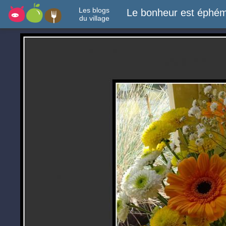
Les blogs
Le bonheur est éphém
du village