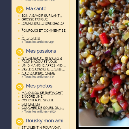
Ma santé
BON A SAVOIR SUR L'ANT ...
GROSSE FATIGUE
POURQUOI LE CORONAVIRU
...
POURQUOI ET COMMENT SE
...
ME REVOICI
> Tous les articles (
49
)
Mes passions
BRICOLAGE ET BLABLABLA
POUR NADOU ET VOUS
UN DIMANCHE APRES MIDI ...
PARFOIS LORSQUE LES NU ...
KIT BRODERIE PROMO
> Tous les articles (
33
)
Mes photos
MALOULOU SE RAFRAICHIT
ENCORE UNE !
COUCHER DE SOLEIL
CHOUCHOU
COUCHER DE SOLEIL DU 1 ...
> Tous les articles (
402
)
Rousky mon ami
ST VALENTIN POUR VOVA