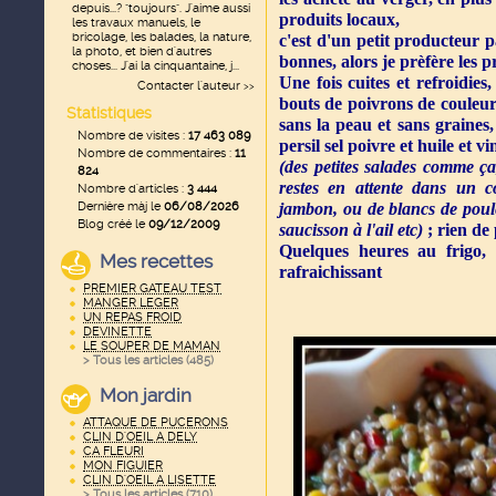
depuis...? "toujours". J'aime aussi
produits locaux,
les travaux manuels, le
bricolage, les balades, la nature,
c'est d'un petit producteur pa
la photo, et bien d'autres
bonnes, alors je prèfère les 
choses... J'ai la cinquantaine, j...
Une fois cuites et refroidies,
Contacter l'auteur
>>
bouts de poivrons de couleur
Statistiques
sans la peau et sans graines,
Nombre de visites :
17 463 089
persil sel poivre et huile et vi
Nombre de commentaires :
11
(des petites salades comme ça
824
restes en attente dans un c
Nombre d'articles :
3 444
Dernière màj le
06/08/2026
jambon, ou de blancs de poul
Blog créé le
09/12/2009
saucisson à l'ail etc)
; rien de
Quelques heures au frigo, e
Mes recettes
rafraichissant
PREMIER GATEAU TEST
MANGER LEGER
UN REPAS FROID
DEVINETTE
LE SOUPER DE MAMAN
> Tous les articles (
485
)
Mon jardin
ATTAQUE DE PUCERONS
CLIN D'OEIL A DELY
CA FLEURI
MON FIGUIER
CLIN D'OEIL A LISETTE
> Tous les articles (
710
)