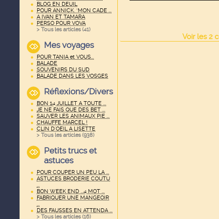
BLOG EN DEUIL
POUR ANNICK. "MON CADE ...
A IVAN ET TAMARA
PERSO POUR VOVA
> Tous les articles (
41
)
Voir
les
2
c
Mes voyages
POUR TANIA et VOUS...
BALADE
SOUVENIRS DU SUD
BALADE DANS LES VOSGES
Réflexions/Divers
BON 14 JUILLET A TOUTE ...
JE NE FAIS QUE DES BET ...
SAUVER LES ANIMAUX PIE ...
CHAUFFE MARCEL !
CLIN D'OEIL A LISETTE
> Tous les articles (
938
)
Petits trucs et
astuces
POUR COUPER UN PEU LA ...
ASTUCES BRODERIE COUTU
...
BON WEEK END ...4 MOT ...
FABRIQUER UNE MANGEOIR
...
DES FAUSSES EN ATTENDA ...
> Tous les articles (
16
)