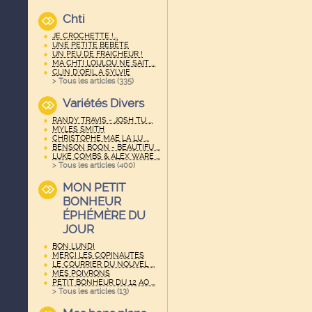
Chti
JE CROCHETTE !...
UNE PETITE BEBËTE
UN PEU DE FRAICHEUR !
MA CHTI LOULOU NE SAIT ...
CLIN D'OEIL A SYLVIE
> Tous les articles (
335
)
Variétés Divers
RANDY TRAVIS - JOSH TU ...
MYLES SMITH
CHRISTOPHE MAE LA LU ...
BENSON BOON - BEAUTIFU ...
LUKE COMBS & ALEX WARE ...
> Tous les articles (
400
)
MON PETIT
BONHEUR
ÉPHÉMÈRE DU
JOUR
BON LUNDI
MERCI LES COPINAUTES
LE COURRIER DU NOUVEL ...
MES POIVRONS
PETIT BONHEUR DU 12 AO ...
> Tous les articles (
13
)