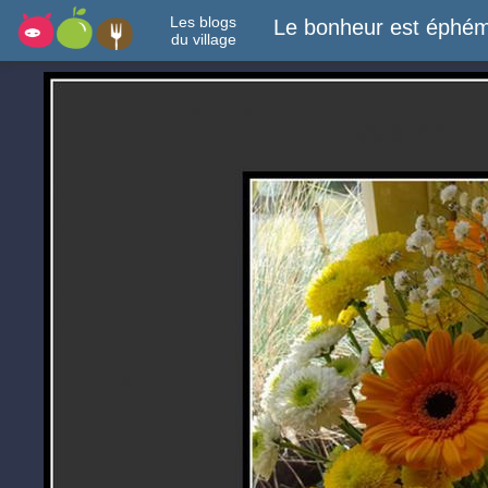
Les blogs
Le bonheur est éphém
du village