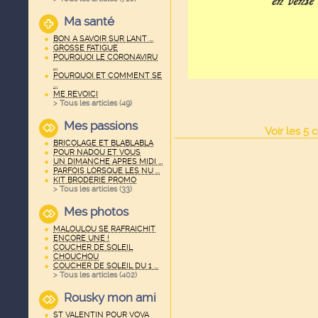
Ma santé
BON A SAVOIR SUR L'ANT ...
GROSSE FATIGUE
POURQUOI LE CORONAVIRU
...
POURQUOI ET COMMENT SE
...
ME REVOICI
> Tous les articles (
49
)
Mes passions
Voir
les
5
c
BRICOLAGE ET BLABLABLA
POUR NADOU ET VOUS
UN DIMANCHE APRES MIDI ...
PARFOIS LORSQUE LES NU ...
KIT BRODERIE PROMO
> Tous les articles (
33
)
Mes photos
MALOULOU SE RAFRAICHIT
ENCORE UNE !
COUCHER DE SOLEIL
CHOUCHOU
COUCHER DE SOLEIL DU 1 ...
> Tous les articles (
402
)
Rousky mon ami
ST VALENTIN POUR VOVA