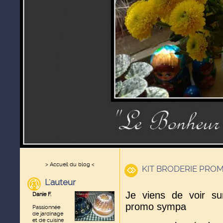
> Accueil du blog <
KIT BRODERIE PRO
L'auteur
Je viens de voir sur
Danie F.
promo sympa
Passionnée
de jardinage
et de cuisine