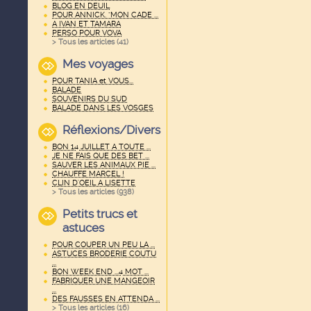
BLOG EN DEUIL
POUR ANNICK. "MON CADE ...
A IVAN ET TAMARA
PERSO POUR VOVA
> Tous les articles (
41
)
Mes voyages
POUR TANIA et VOUS...
BALADE
SOUVENIRS DU SUD
BALADE DANS LES VOSGES
Réflexions/Divers
BON 14 JUILLET A TOUTE ...
JE NE FAIS QUE DES BET ...
SAUVER LES ANIMAUX PIE ...
CHAUFFE MARCEL !
CLIN D'OEIL A LISETTE
> Tous les articles (
938
)
Petits trucs et
astuces
POUR COUPER UN PEU LA ...
ASTUCES BRODERIE COUTU
...
BON WEEK END ...4 MOT ...
FABRIQUER UNE MANGEOIR
...
DES FAUSSES EN ATTENDA ...
> Tous les articles (
16
)