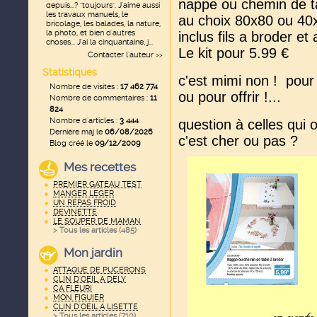
nappe ou chemin de t
depuis...? "toujours". J'aime aussi
les travaux manuels, le
au choix 80x80 ou 40
bricolage, les balades, la nature,
la photo, et bien d'autres
inclus fils a broder et 
choses... J'ai la cinquantaine, j...
Le kit pour 5.99 €
Contacter l'auteur
>>
Statistiques
c'est mimi non ! pour 
Nombre de visites :
17 462 774
ou pour offrir !...
Nombre de commentaires :
11
824
Nombre d'articles :
3 444
question à celles qui o
Dernière màj le
06/08/2026
c'est cher ou pas ?
Blog créé le
09/12/2009
Mes recettes
PREMIER GATEAU TEST
MANGER LEGER
UN REPAS FROID
DEVINETTE
LE SOUPER DE MAMAN
> Tous les articles (
485
)
Mon jardin
ATTAQUE DE PUCERONS
CLIN D'OEIL A DELY
CA FLEURI
MON FIGUIER
CLIN D'OEIL A LISETTE
> Tous les articles (
710
)