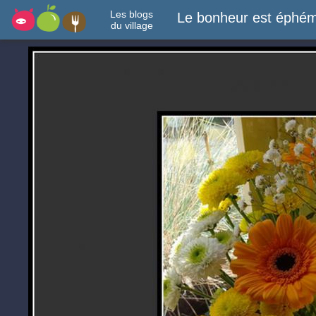
Les blogs
Le bonheur est éphém
du village