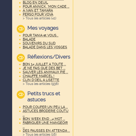
BLOG EN DEUIL
POUR ANNICK. "MON CADE ...
A IVAN ET TAMARA
PERSO POUR VOVA
> Tous les articles (
41
)
Mes voyages
POUR TANIA et VOUS...
BALADE
SOUVENIRS DU SUD
BALADE DANS LES VOSGES
Réflexions/Divers
BON 14 JUILLET A TOUTE ...
JE NE FAIS QUE DES BET ...
SAUVER LES ANIMAUX PIE ...
CHAUFFE MARCEL !
CLIN D'OEIL A LISETTE
> Tous les articles (
938
)
Petits trucs et
astuces
POUR COUPER UN PEU LA ...
ASTUCES BRODERIE COUTU
...
BON WEEK END ...4 MOT ...
FABRIQUER UNE MANGEOIR
...
DES FAUSSES EN ATTENDA ...
> Tous les articles (
16
)