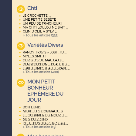
Chti
JE CROCHETTE !...
UNE PETITE BEBËTE
UN PEU DE FRAICHEUR !
MA CHTI LOULOU NE SAIT ...
CLIN D'OEIL A SYLVIE
> Tous les articles (
335
)
Variétés Divers
RANDY TRAVIS - JOSH TU ...
MYLES SMITH
CHRISTOPHE MAE LA LU ...
BENSON BOON - BEAUTIFU ...
LUKE COMBS & ALEX WARE ...
> Tous les articles (
400
)
MON PETIT
BONHEUR
ÉPHÉMÈRE DU
JOUR
BON LUNDI
MERCI LES COPINAUTES
LE COURRIER DU NOUVEL ...
MES POIVRONS
PETIT BONHEUR DU 12 AO ...
> Tous les articles (
13
)