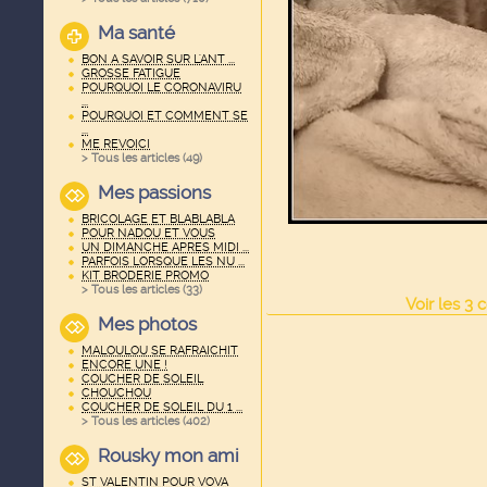
Ma santé
BON A SAVOIR SUR L'ANT ...
GROSSE FATIGUE
POURQUOI LE CORONAVIRU
...
POURQUOI ET COMMENT SE
...
ME REVOICI
> Tous les articles (
49
)
Mes passions
BRICOLAGE ET BLABLABLA
POUR NADOU ET VOUS
UN DIMANCHE APRES MIDI ...
PARFOIS LORSQUE LES NU ...
KIT BRODERIE PROMO
> Tous les articles (
33
)
Voir
les
3
c
Mes photos
MALOULOU SE RAFRAICHIT
ENCORE UNE !
COUCHER DE SOLEIL
CHOUCHOU
COUCHER DE SOLEIL DU 1 ...
> Tous les articles (
402
)
Rousky mon ami
ST VALENTIN POUR VOVA