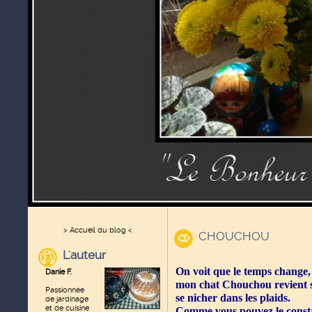
> Accueil du blog <
CHOUCHOU
L'auteur
On voit que le temps change
Danie F.
mon chat Chouchou revient se
Passionnée
se nicher dans les plaids.
de jardinage
et de cuisine
Comme vous pouvez le constate