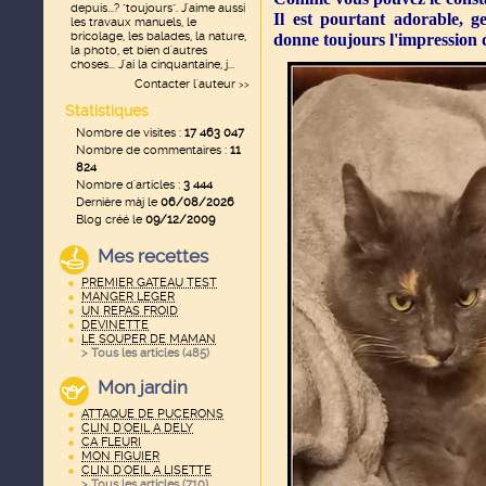
depuis...? "toujours". J'aime aussi
Il est pourtant adorable, ge
les travaux manuels, le
bricolage, les balades, la nature,
donne toujours l'impression d'
la photo, et bien d'autres
choses... J'ai la cinquantaine, j...
Contacter l'auteur
>>
Statistiques
Nombre de visites :
17 463 047
Nombre de commentaires :
11
824
Nombre d'articles :
3 444
Dernière màj le
06/08/2026
Blog créé le
09/12/2009
Mes recettes
PREMIER GATEAU TEST
MANGER LEGER
UN REPAS FROID
DEVINETTE
LE SOUPER DE MAMAN
> Tous les articles (
485
)
Mon jardin
ATTAQUE DE PUCERONS
CLIN D'OEIL A DELY
CA FLEURI
MON FIGUIER
CLIN D'OEIL A LISETTE
> Tous les articles (
710
)