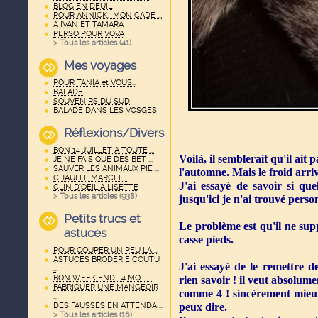
BLOG EN DEUIL
POUR ANNICK. "MON CADE ...
A IVAN ET TAMARA
PERSO POUR VOVA
> Tous les articles (
41
)
Mes voyages
POUR TANIA et VOUS...
BALADE
SOUVENIRS DU SUD
BALADE DANS LES VOSGES
Réflexions/Divers
BON 14 JUILLET A TOUTE ...
Voilà, il semblerait qu'il ait 
JE NE FAIS QUE DES BET ...
SAUVER LES ANIMAUX PIE ...
l'automne. Mais le froid arriv
CHAUFFE MARCEL !
J'ai essayé de savoir si qu
CLIN D'OEIL A LISETTE
> Tous les articles (
938
)
jusqu'ici je n'ai trouvé perso
Petits trucs et
Le problème est qu'il ne supp
astuces
casse pieds.
POUR COUPER UN PEU LA ...
ASTUCES BRODERIE COUTU
J'ai essayé de le remettre d
...
BON WEEK END ...4 MOT ...
rien savoir ! il veut absolum
FABRIQUER UNE MANGEOIR
comme 4 ! sincèrement mieux 
...
DES FAUSSES EN ATTENDA ...
peux dire.
> Tous les articles (
16
)