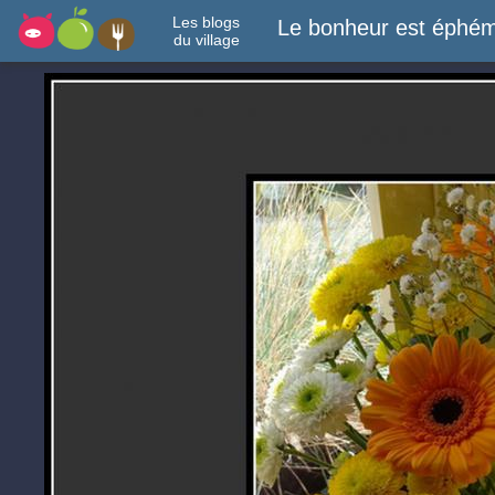
Les blogs
Le bonheur est éphém
du village