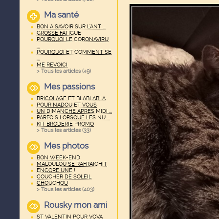
Ma santé
BON A SAVOIR SUR L'ANT ...
GROSSE FATIGUE
POURQUOI LE CORONAVIRU
...
POURQUOI ET COMMENT SE
...
ME REVOICI
> Tous les articles (
49
)
Mes passions
BRICOLAGE ET BLABLABLA
POUR NADOU ET VOUS
UN DIMANCHE APRES MIDI ...
PARFOIS LORSQUE LES NU ...
KIT BRODERIE PROMO
> Tous les articles (
33
)
Mes photos
BON WEEK-END
MALOULOU SE RAFRAICHIT
ENCORE UNE !
COUCHER DE SOLEIL
CHOUCHOU
> Tous les articles (
403
)
Rousky mon ami
ST VALENTIN POUR VOVA