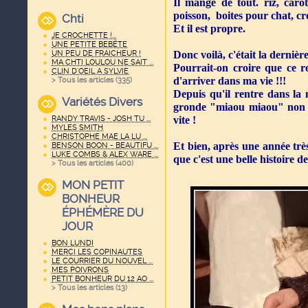
Il mange de tout. riz, carott
poisson, boites pour chat, cr
Chti
Et il est propre.
JE CROCHETTE !...
UNE PETITE BEBËTE
UN PEU DE FRAICHEUR !
Donc voilà, c'était la dernièr
MA CHTI LOULOU NE SAIT ...
Pourrait-on croire que ce r
CLIN D'OEIL A SYLVIE
d'arriver dans ma vie !!!
> Tous les articles (
335
)
Depuis qu'il rentre dans la 
Variétés Divers
gronde "miaou miaou" non sto
RANDY TRAVIS - JOSH TU ...
vite !
MYLES SMITH
CHRISTOPHE MAE LA LU ...
Et bien, après une année trè
BENSON BOON - BEAUTIFU ...
LUKE COMBS & ALEX WARE ...
que c'est une belle histoire de
> Tous les articles (
400
)
MON PETIT
BONHEUR
ÉPHÉMÈRE DU
JOUR
BON LUNDI
MERCI LES COPINAUTES
LE COURRIER DU NOUVEL ...
MES POIVRONS
PETIT BONHEUR DU 12 AO ...
> Tous les articles (
13
)