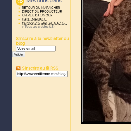
Mes bons plans
RETOUR DU MARAÏCHER
DIRECT DU PRODUCTEUR
UN PEU D'HUMOUR
GANT MAGIQUE
ECHANGES GRATUITS DE G ...
> Tous les articles (
18
)
S'inscrire à la newsletter du
blog
Valider
S'inscrire au fil RSS