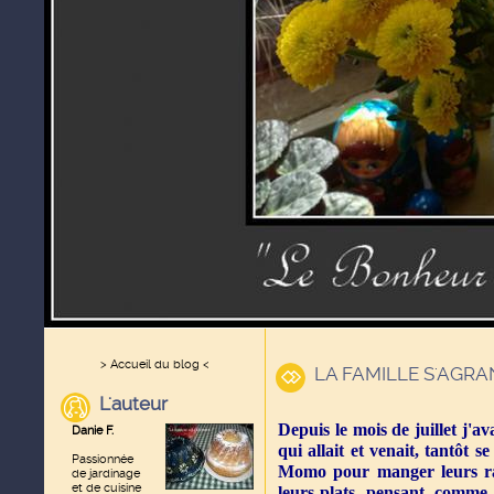
> Accueil du blog <
LA FAMILLE S'AGRA
L'auteur
Depuis le mois de juillet j'a
Danie F.
qui allait et venait, tantôt s
Passionnée
Momo pour manger leurs rat
de jardinage
et de cuisine
leurs plats, pensant, comme 