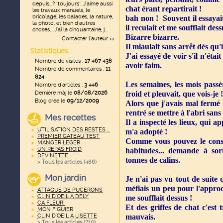
depuis...? "toujours". J'aime aussi
chat érant repartirait !
les travaux manuels, le
bricolage, les balades, la nature,
bah non ! Souvent il essayait
la photo, et bien d'autres
il reculait et me soufflait dess
choses... J'ai la cinquantaine, j...
Bizarre bizarre.
Contacter l'auteur
>>
Il miaulait sans arrêt dès qu'i
Statistiques
J'ai essayé de voir s'il n'étai
Nombre de visites :
17 467 438
avoir faim.
Nombre de commentaires :
11
824
Les semaines, les mois passèr
Nombre d'articles :
3 446
Dernière màj le
08/08/2026
froid et pleuvait, que vois-je !
Blog créé le
09/12/2009
Alors que j'avais mal fermé l
rentré se mettre à l'abri sa
Mes recettes
Il a inspecté les lieux, qui 
UTILISATION DES RESTES ...
m'a adopté !
PREMIER GATEAU TEST
Comme vous pouvez le constat
MANGER LEGER
UN REPAS FROID
habitudes... demande à sort
DEVINETTE
tonnes de calins.
> Tous les articles (
486
)
Mon jardin
Je n'ai pas vu tout de suite 
méfiais un peu pour l'appro
ATTAQUE DE PUCERONS
CLIN D'OEIL A DELY
me soufflait dessus !
CA FLEURI
Et des griffes de chat c'est 
MON FIGUIER
CLIN D'OEIL A LISETTE
mauvais.
> Tous les articles (
710
)