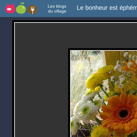
Les blogs
Le bonheur est éphém
du village