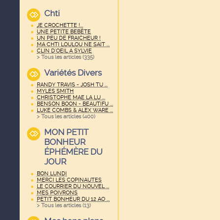
Chti
JE CROCHETTE !...
UNE PETITE BEBËTE
UN PEU DE FRAICHEUR !
MA CHTI LOULOU NE SAIT ...
CLIN D'OEIL A SYLVIE
> Tous les articles (
335
)
Variétés Divers
RANDY TRAVIS - JOSH TU ...
MYLES SMITH
CHRISTOPHE MAE LA LU ...
BENSON BOON - BEAUTIFU ...
LUKE COMBS & ALEX WARE ...
> Tous les articles (
400
)
MON PETIT
BONHEUR
ÉPHÉMÈRE DU
JOUR
BON LUNDI
MERCI LES COPINAUTES
LE COURRIER DU NOUVEL ...
MES POIVRONS
PETIT BONHEUR DU 12 AO ...
> Tous les articles (
13
)