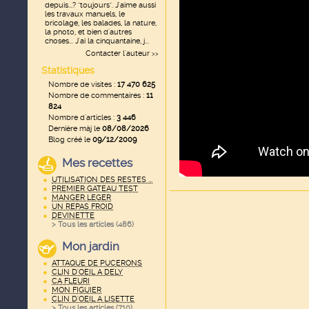
depuis...? "toujours". J'aime aussi
les travaux manuels, le
bricolage, les balades, la nature,
la photo, et bien d'autres
choses... J'ai la cinquantaine, j...
Contacter l'auteur
>>
Statistiques
Nombre de visites :
17 470 625
Nombre de commentaires :
11
824
Nombre d'articles :
3 446
Dernière màj le
08/08/2026
Blog créé le
09/12/2009
Mes recettes
UTILISATION DES RESTES ...
PREMIER GATEAU TEST
MANGER LEGER
UN REPAS FROID
DEVINETTE
> Tous les articles (
486
)
Mon jardin
ATTAQUE DE PUCERONS
CLIN D'OEIL A DELY
CA FLEURI
MON FIGUIER
CLIN D'OEIL A LISETTE
> Tous les articles (
710
)