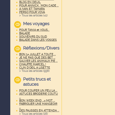
BLOG EN DEUIL
POUR ANNICK. "MON CADE ...
A IVAN ET TAMARA
PERSO POUR VOVA
> Tous les articles (
41
)
Mes voyages
POUR TANIA et VOUS...
BALADE
SOUVENIRS DU SUD
BALADE DANS LES VOSGES
Réflexions/Divers
BON 14 JUILLET A TOUTE ...
JE NE FAIS QUE DES BET ...
SAUVER LES ANIMAUX PIE ...
CHAUFFE MARCEL !
CLIN D'OEIL A LISETTE
> Tous les articles (
938
)
Petits trucs et
astuces
POUR COUPER UN PEU LA ...
ASTUCES BRODERIE COUTU
...
BON WEEK END ...4 MOT ...
FABRIQUER UNE MANGEOIR
...
DES FAUSSES EN ATTENDA ...
> Tous les articles (
16
)