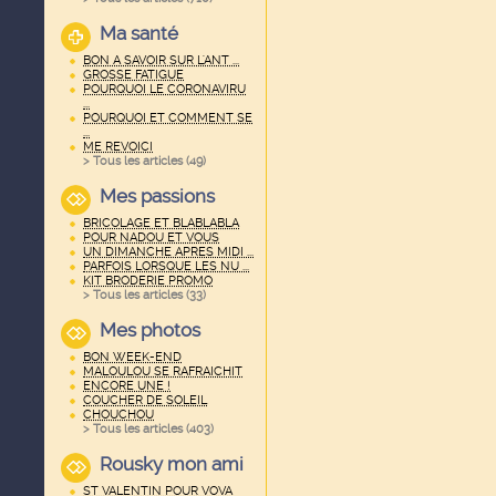
Ma santé
BON A SAVOIR SUR L'ANT ...
GROSSE FATIGUE
POURQUOI LE CORONAVIRU
...
POURQUOI ET COMMENT SE
...
ME REVOICI
> Tous les articles (
49
)
Mes passions
BRICOLAGE ET BLABLABLA
POUR NADOU ET VOUS
UN DIMANCHE APRES MIDI ...
PARFOIS LORSQUE LES NU ...
KIT BRODERIE PROMO
> Tous les articles (
33
)
Mes photos
BON WEEK-END
MALOULOU SE RAFRAICHIT
ENCORE UNE !
COUCHER DE SOLEIL
CHOUCHOU
> Tous les articles (
403
)
Rousky mon ami
ST VALENTIN POUR VOVA