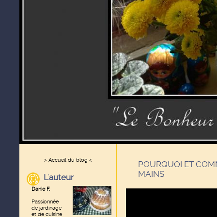
> Accueil du blog <
POURQUOI ET COMM
MAINS
L'auteur
Danie F.
Passionnée
de jardinage
et de cuisine