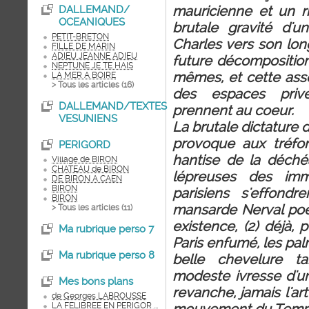
mauricienne et un r
DALLEMAND/
OCEANIQUES
brutale gravité d'u
PETIT-BRETON
Charles vers son long
FILLE DE MARIN
ADIEU JEANNE ADIEU
future décomposition
NEPTUNE JE TE HAIS
mêmes, et cette assoc
LA MER A BOIRE
> Tous les articles (
16
)
des espaces privés
DALLEMAND/TEXTES
prennent au coeur.
VESUNIENS
La brutale dictature 
provoque aux tréfo
PERIGORD
hantise de la déchéa
Village de BIRON
CHATEAU de BIRON
lépreuses des imm
DE BIRON A CAEN
BIRON
parisiens s'effondr
BIRON
mansarde Nerval poè
> Tous les articles (
11
)
existence, (2) déjà, 
Ma rubrique perso 7
Paris enfumé, les pal
Ma rubrique perso 8
belle chevelure t
modeste ivresse d'u
Mes bons plans
revanche, jamais l'art
de Georges LABROUSSE
LA FELIBREE EN PERIGOR ...