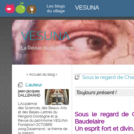
Les blogs
VESUNA
du village
VESUNA
La Revue du patrimoine
> Accueil du blog <
Sous le regard de Ch
L'auteur
jean-jacques
Toujours présent !
DALLEMAND
L'Académie
des Sciences, des Beaux-Arts
et des Belles-Lettres du
Sous le regard de 
Périgord-Dordogne et la
Baudelaire
Revue du patrimoine VESUNA.
Fondation OCTOBRE
Un esprit fort et divin..
2009.Dallemand ; le thème de
la métam...