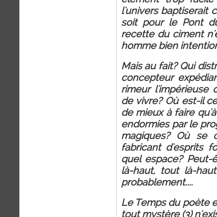
l'univers baptiserait
soit pour le Pont d
recette du ciment n'
homme bien intentio
Mais au fait? Qui dist
concepteur expédian
rimeur l'impérieuse 
de vivre? Où est-il cel
de mieux à faire qu'
endormies par le prog
magiques? Où se c
fabricant d'esprits 
quel espace? Peut-ê
là-haut, tout là-hau
probablement....
Le Temps du poète e
tout mystère (3) n'exi