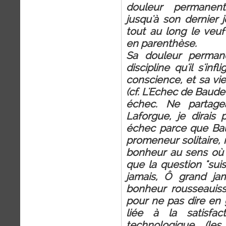
douleur permanent
jusqu'à son dernier j
tout au long le veuf
en parenthèse.
Sa douleur permane
discipline qu'il s'in
conscience, et sa vie
(cf. L'Echec de Baudela
échec. Ne partage
Laforgue, je dirais p
échec parce que Baud
promeneur solitaire,
bonheur au sens où n
que la question "suis
jamais, Ô grand ja
bonheur rousseauiss
pour ne pas dire en 
liée à la satisfa
technologique (les