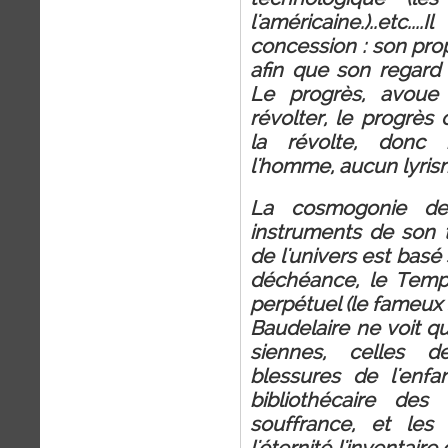
l'américaine.)..et
concession : son prop
afin que son regard s
Le progrès, avoue 
révolter, le progrès c
la révolte, donc 
l'homme, aucun lyris
La cosmogonie de
instruments de son 
de l'univers est basé
déchéance, le Temps,
perpétuel (le fameux s
Baudelaire ne voit qu
siennes, celles d
blessures de l'enfa
bibliothécaire de
souffrance, et les