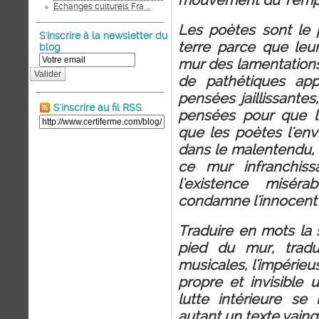
mouvement du Temp
Echanges culturels Fra ...
Les poètes sont le p
S'inscrire à la newsletter du
terre parce que leu
blog
mur des lamentations,
Valider
de pathétiques appe
pensées jaillissantes, 
S'inscrire au fil RSS
pensées pour que le
que les poètes l'envi
dans le malentendu, b
ce mur infranchiss
l'existence miséra
condamne l'innocent 
Traduire en mots la 
pied du mur, tradu
musicales, l'impérie
propre et invisible
lutte intérieure s
autant un texte vainq