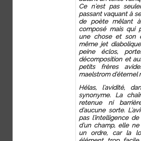
Ce n'est pas seul
passant vaquant à se
de poète mêlant à 
composé mais qui po
une chose et son c
même jet diabolique
peine éclos, port
décomposition et aus
petits frères avid
maelstrom d'éternel r
Hélas, l'avidité, da
synonyme. La chaîn
retenue ni barrièr
d'aucune sorte. L'av
pas l'intelligence de
d'un champ, elle ne
un ordre, car la l
élément trop facil