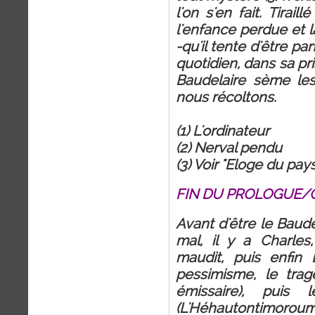
l'on s'en fait. Tirail
l'enfance perdue et l
-qu'il tente d'être pa
quotidien, dans sa pr
Baudelaire sème les
nous récoltons.
(1) L'ordinateur
(2) Nerval pendu
(3) Voir "Eloge du pa
FIN DU PROLOGUE
Avant d'être le Baud
mal, il y a Charles,
maudit, puis enfin 
pessimisme, le trag
émissaire), puis
(L'Héhautontimorou