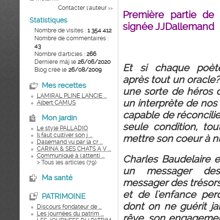
Contacter l'auteur
>>
Première partie de 
Statistiques
signée JJDallemand
Nombre de visites :
1 354 412
Nombre de commentaires :
43
Nombre d'articles :
266
Dernière màj le
26/06/2020
Et si chaque poète
Blog créé le
26/08/2009
après tout un oracle?
Mes recettes
une sorte de héros de
L'AMIRAL PLINE L'ANCIE ...
un interprète de nos 
Albert CAMUS
capable de réconcili
Mon jardin
seule condition, tout
Le style PALLADIO
Il faut cultiver son j ...
mettre son coeur à n
Dallemand vu par la cr ...
CARINA & SES CHATS A V ...
Communiqué à l'attenti ...
Charles Baudelaire e
> Tous les articles (
79
)
un messager de
Ma santé
messager des trésors 
et de l'enfance pe
PATRIMOINE
dont on ne guérit ja
Discours fondateur de ...
Les journées du patrim ...
rêve, son engagement 