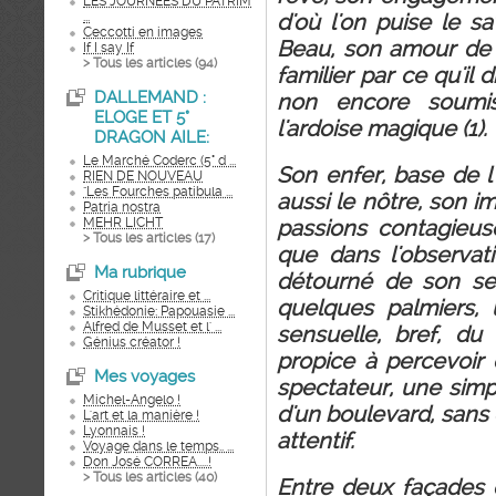
LES JOURNEES DU PATRIM
...
d'où l'on puise le sa
Ceccotti en images
Beau, son amour de 
If I say If
> Tous les articles (
94
)
familier par ce qu'il
DALLEMAND :
non encore soumi
ELOGE ET 5°
l'ardoise magique (1).
DRAGON AILE:
Le Marché Coderc (5° d ...
Son enfer, base de l
RIEN DE NOUVEAU
"Les Fourches patibula ...
aussi le nôtre, son i
Patria nostra
MEHR LICHT
passions contagieus
> Tous les articles (
17
)
que dans l'observa
Ma rubrique
détourné de son se
Critique littéraire et ...
quelques palmiers,
Stikhédonie: Papouasie ...
Alfred de Musset et l' ...
sensuelle, bref, d
Génius créator !
propice à percevoir 
Mes voyages
spectateur, une sim
Michel-Angelo !
d'un boulevard, sans 
L'art et la manière !
Lyonnais !
attentif.
Voyage dans le temps.. ...
Don José CORREA.....!
> Tous les articles (
40
)
Entre deux façades 