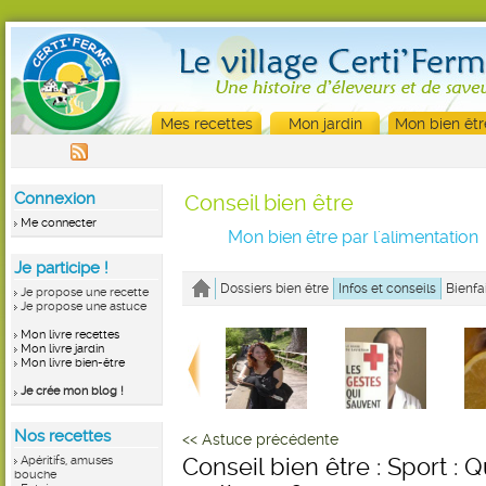
Mes recettes
Mon jardin
Mon bien êtr
Connexion
Conseil bien être
Me connecter
Mon bien être par l'alimentation
Je participe !
Dossiers bien être
Infos et conseils
Bienfa
Je propose une recette
Je propose une astuce
Mon livre recettes
Mon livre jardin
Mon livre bien-être
Je crée mon blog !
Nos recettes
<< Astuce précédente
Apéritifs, amuses
Conseil bien être : Sport : Q
bouche