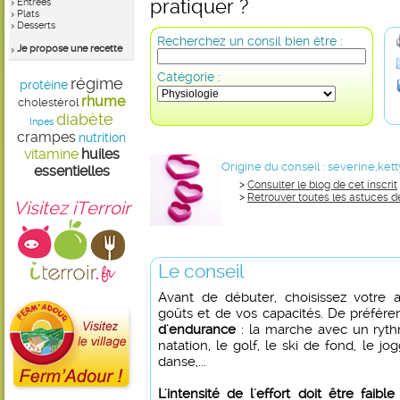
pratiquer ?
Entrées
Plats
Desserts
Recherchez un consil bien être :
Je propose une recette
Catégorie :
régime
protéine
rhume
cholestérol
diabète
Inpes
crampes
nutrition
vitamine
huiles
Origine du conseil :
severine,kett
essentielles
>
Consulter le blog de cet inscrit
>
Retrouver toutes les astuces d
Visitez iTerroir
Le conseil
Avant de débuter, choisissez votre a
goûts et de vos capacités. De préfér
d'endurance
: la marche avec un ryth
natation, le golf, le ski de fond, le jo
danse,...
L'intensité de l'effort doit être fai