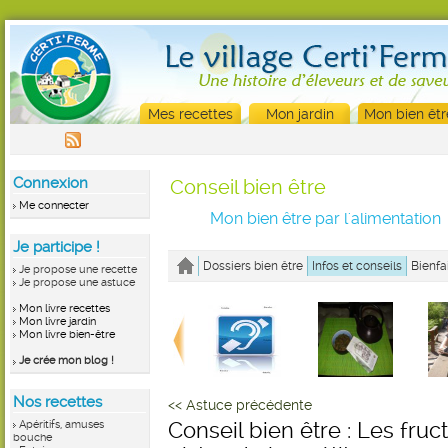
Mes recettes
Mon jardin
Mon bien êtr
Connexion
Conseil bien être
Me connecter
Mon bien être par l'alimentation
Je participe !
Dossiers bien être
Infos et conseils
Bienfa
Je propose une recette
Je propose une astuce
Mon livre recettes
Mon livre jardin
Mon livre bien-être
Je crée mon blog !
Nos recettes
<< Astuce précédente
Apéritifs, amuses
Conseil bien être : Les fruc
bouche