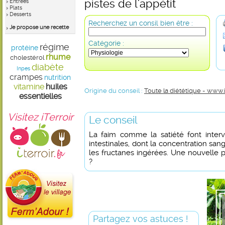
pistes de l'appétit
Entrées
Plats
Desserts
Recherchez un consil bien être :
Je propose une recette
Catégorie :
régime
protéine
rhume
cholestérol
diabète
Inpes
crampes
nutrition
vitamine
huiles
Origine du conseil :
Toute la diététique - www.
essentielles
Visitez iTerroir
Le conseil
La faim comme la satiété font inter
intestinales, dont la concentration sa
les fructanes ingérées. Une nouvelle p
?
Partagez vos astuces !