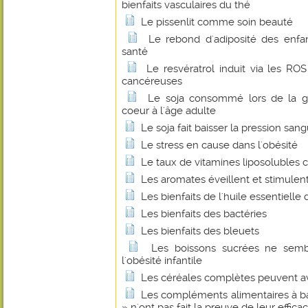
bienfaits vasculaires du thé
Le pissenlit comme soin beauté
Le rebond d'adiposité des enfan
santé
Le resvératrol induit via les RO
cancéreuses
Le soja consommé lors de la ge
coeur à l'âge adulte
Le soja fait baisser la pression san
Le stress en cause dans l'obésité
Le taux de vitamines liposolubles
Les aromates éveillent et stimulent
Les bienfaits de l'huile essentielle 
Les bienfaits des bactéries
Les bienfaits des bleuets
Les boissons sucrées ne semb
l'obésité infantile
Les céréales complètes peuvent avo
Les compléments alimentaires à b
» n'ont pas fait la preuve de leur efficac