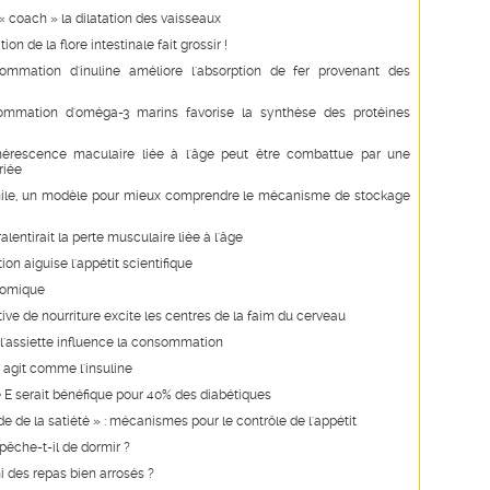
« coach » la dilatation des vaisseaux
on de la flore intestinale fait grossir !
ommation d'inuline améliore l'absorption de fer provenant des
mmation d'oméga-3 marins favorise la synthèse des protéines
érescence maculaire liée à l'âge peut être combattue par une
riée
hile, un modèle pour mieux comprendre le mécanisme de stockage
alentirait la perte musculaire liée à l'âge
on aiguise l'appétit scientifique
nomique
ive de nourriture excite les centres de la faim du cerveau
e l'assiette influence la consommation
e agit comme l'insuline
 E serait bénéfique pour 40% des diabétiques
e de la satiété » : mécanismes pour le contrôle de l'appétit
êche-t-il de dormir ?
i des repas bien arrosés ?