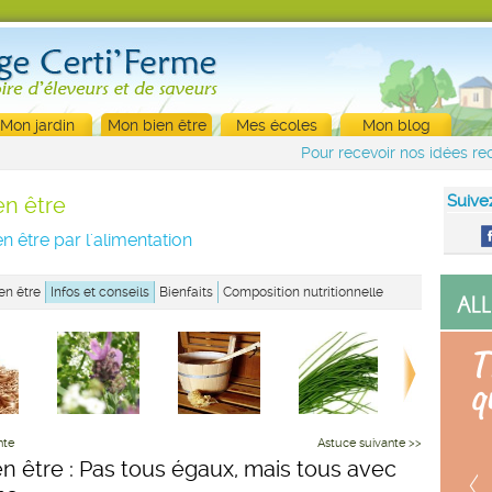
Mon jardin
Mon bien être
Mes écoles
Mon blog
Pour recevoir nos idées rec
Suive
en être
n être par l'alimentation
en être
Infos et conseils
Bienfaits
Composition nutritionnelle
nte
Astuce suivante >>
en être : Pas tous égaux, mais tous avec