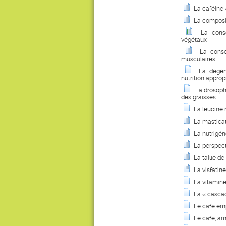
La caféine 
La compositi
La cons
végétaux
La conso
musculaires
La dégén
nutrition approp
La drosop
des graisses
La leucine r
La masticati
La nutrigé
La perspect
La taille d
La visfatin
La vitamine
La « cascad
Le café emp
Le café, am