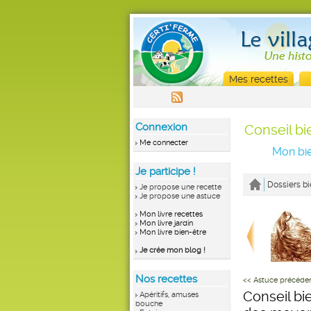
Mes recettes
Connexion
Conseil bi
Me connecter
Mon bie
Je participe !
Dossiers bi
Je propose une recette
Je propose une astuce
Mon livre recettes
Mon livre jardin
Mon livre bien-être
Je crée mon blog !
Nos recettes
<< Astuce précéde
Conseil bi
Apéritifs, amuses
bouche