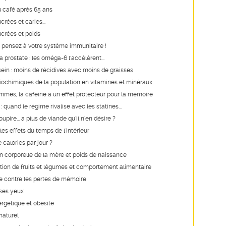
u café après 65 ans
rées et caries...
crées et poids
er, pensez à votre système immunitaire !
 prostate : les oméga-6 l'accélèrent...
ein : moins de récidives avec moins de graisses
ochimiques de la population en vitamines et minéraux
mmes, la caféine a un effet protecteur pour la mémoire
: quand le régime rivalise avec les statines...
upire... a plus de viande qu'il n'en désire ?
es effets du temps de l'intérieur
calories par jour ?
 corporelle de la mère et poids de naissance
on de fruits et légumes et comportement alimentaire
e contre les pertes de mémoire
 ses yeux
rgétique et obésité
naturel