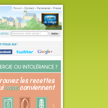
Forum
-
Contact
-
Partenaires
-
Presse
ettes :
z-nous sur :