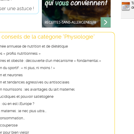
T
d
er une astuce !
 conseils de la catégorie "Physiologie"
ée annuelle de nutrition et de diététique
 « profils nutritionnels »
aires et obésité : découverte d'un mécanisme « fondamental »
 du sportif : « ni plus, ni moins ! »
on et neurones
n et tendances agressives ou antisociales
n nourrissons : les avantages du lait maternel
ucidiques et pouvoir satiétogène
: où en est l'Europe ?
maternel : le nec plus ultra...
consommation...
a couperose
 pour bien vieillir