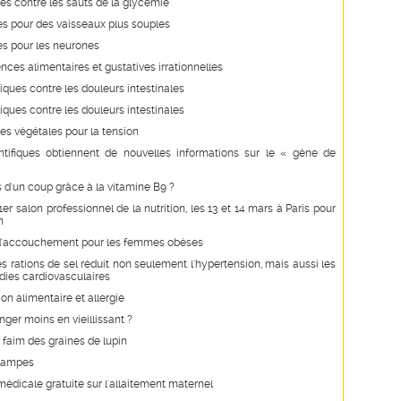
s contre les sauts de la glycémie
s pour des vaisseaux plus souples
es pour les neurones
nces alimentaires et gustatives irrationnelles
iques contre les douleurs intestinales
iques contre les douleurs intestinales
es végétales pour la tension
ntifiques obtiennent de nouvelles informations sur le « gène de
d'un coup grâce à la vitamine B9 ?
er salon professionnel de la nutrition, les 13 et 14 mars à Paris pour
n
s d'accouchement pour les femmes obèses
s rations de sel réduit non seulement l'hypertension, mais aussi les
dies cardiovasculaires
ion alimentaire et allergie
ger moins en vieillissant ?
 faim des graines de lupin
crampes
édicale gratuite sur l'allaitement maternel