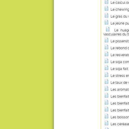
Le calcul o
Le chewing-
Le gras du 
Le jeûne pur
Le nuage
vasculaires du 
Le pissenl
Le rebond d
Le resvérat
Le soja con
Le soja fai
Le stress e
Le taux de 
Les aromate
Les bienfait
Les bienfai
Les bienfai
Les boisson
Les céréale