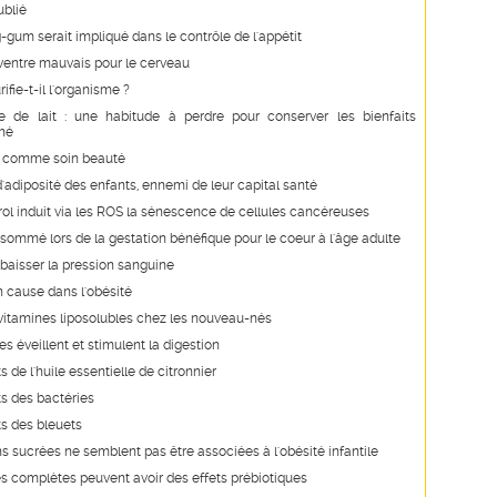
ublié
gum serait impliqué dans le contrôle de l'appétit
ventre mauvais pour le cerveau
ifie-t-il l'organisme ?
 de lait : une habitude à perdre pour conserver les bienfaits
thé
it comme soin beauté
'adiposité des enfants, ennemi de leur capital santé
rol induit via les ROS la sénescence de cellules cancéreuses
sommé lors de la gestation bénéfique pour le coeur à l'âge adulte
t baisser la pression sanguine
n cause dans l'obésité
vitamines liposolubles chez les nouveau-nés
s éveillent et stimulent la digestion
s de l'huile essentielle de citronnier
ts des bactéries
ts des bleuets
s sucrées ne semblent pas être associées à l'obésité infantile
s complètes peuvent avoir des effets prébiotiques