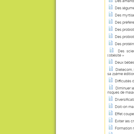
Des amande
Des légume
Des myrtill
Des préfére
Des probiot
Des probiot
Des protéin
Des scie
l'obésité »
Deux bébés 
Dietecom, 1
sa 21ème éditio
Difficulté
Diminuer le
risques de mala
Diversificat
Doit-on man
Effet coupe
Eviter les 
Formation m