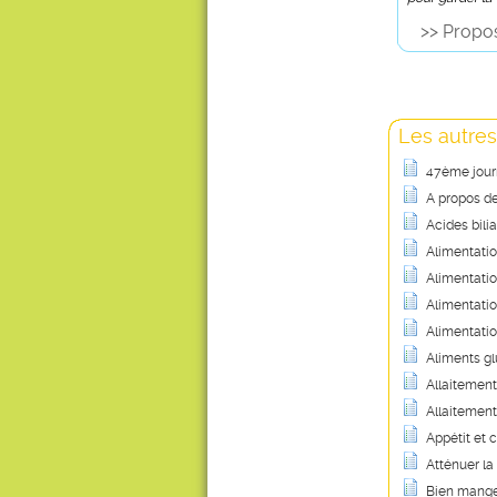
>> Propos
Les autres
47ème journ
A propos des
Acides bili
Alimentation
Alimentati
Alimentatio
Alimentatio
Aliments gl
Allaitement 
Allaitement 
Appétit et 
Atténuer l
Bien manger