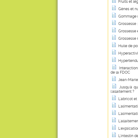
Fruits et lé
Gènes et nu
Gommage nat
Grossesse : 
Grossesse e
Grossesse m
Huile de po
Hyperactivi
Hypertendus
Interactio
de la FDOC
Jean-Marie 
Jusqu'à qu
l'allaitement ?
L'abricot et
L'alimentati
L'alimentat
L'allaiteme
L'explicati
L'intestin 