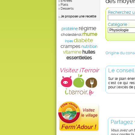
des moye
Entrées
Plats
Desserts
Recherchez un
Je propose une recette
Catégorie :
régime
protéine
rhume
cholestérol
diabète
Inpes
crampes
nutrition
vitamine
huiles
Origine du conse
essentielles
Visitez iTerroir
Le conseil
Sur le plan éner
c'est ce qui res
pour l'excès de p
Partagez 
Vous avez un tr
pour garder la