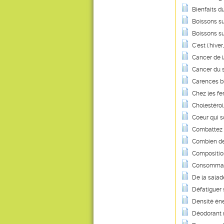
Bienfaits d
Boissons suc
Boissons su
C'est l'hiv
Cancer de la
Cancer du s
Carences bi
Chez les fe
Cholestérol 
Coeur qui so
Combattez l
Combien de 
Composition
Consommati
De la salad
Défatiguer
Densité éne
Déodorant 