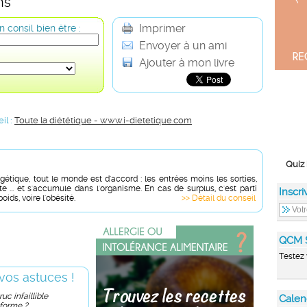
ns
Imprimer
 consil bien être :
Envoyer à un ami
Ajouter à mon livre
il :
Toute la diététique - www.i-dietetique.com
Quiz 
gétique, tout le monde est d'accord : les entrées moins les sorties,
te ... et s'accumule dans l'organisme. En cas de surplus, c'est parti
Inscri
oids, voire l'obésité.
>> Détail du conseil
QCM 
Testez 
vos astuces !
uc infaillible
Calen
 forme ?