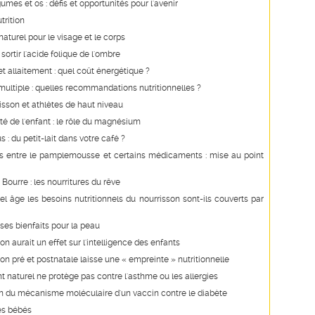
gumes et os : défis et opportunités pour l'avenir
trition
urel pour le visage et le corps
sortir l'acide folique de l'ombre
t allaitement : quel coût énergétique ?
ultiple : quelles recommandations nutritionnelles ?
isson et athlètes de haut niveau
té de l'enfant : le rôle du magnésium
 : du petit-lait dans votre café ?
ns entre le pamplemousse et certains médicaments : mise au point
Bourre : les nourritures du rêve
el âge les besoins nutritionnels du nourrisson sont-ils couverts par
 ses bienfaits pour la peau
on aurait un effet sur l'intelligence des enfants
ion pré et postnatale laisse une « empreinte » nutritionnelle
nt naturel ne protège pas contre l'asthme ou les allergies
on du mécanisme moléculaire d'un vaccin contre le diabète
des bébés