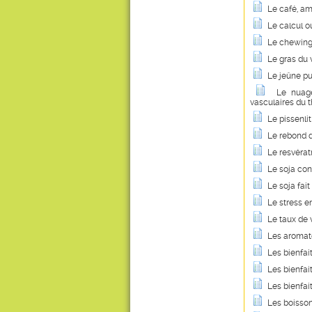
Le café, am
Le calcul o
Le chewing-
Le gras du 
Le jeûne pur
Le nuage
vasculaires du 
Le pissenl
Le rebond d
Le resvérat
Le soja con
Le soja fai
Le stress e
Le taux de 
Les aromate
Les bienfait
Les bienfai
Les bienfai
Les boisson