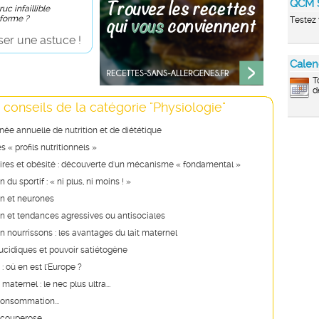
QCM 
uc infaillible
 forme ?
Testez 
er une astuce !
Calen
T
d
 conseils de la catégorie "Physiologie"
ée annuelle de nutrition et de diététique
 « profils nutritionnels »
aires et obésité : découverte d'un mécanisme « fondamental »
 du sportif : « ni plus, ni moins ! »
on et neurones
n et tendances agressives ou antisociales
n nourrissons : les avantages du lait maternel
ucidiques et pouvoir satiétogène
: où en est l'Europe ?
maternel : le nec plus ultra...
consommation...
a couperose