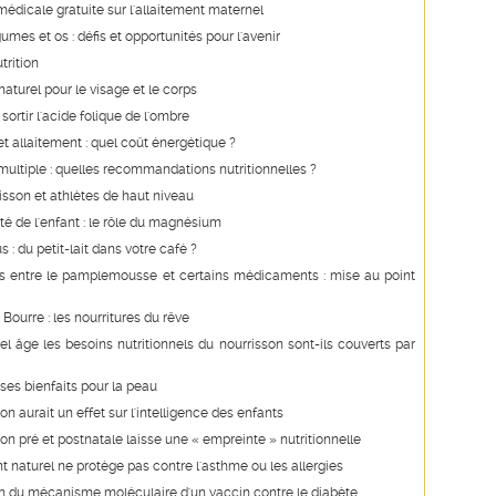
édicale gratuite sur l'allaitement maternel
gumes et os : défis et opportunités pour l'avenir
trition
urel pour le visage et le corps
sortir l'acide folique de l'ombre
t allaitement : quel coût énergétique ?
ultiple : quelles recommandations nutritionnelles ?
isson et athlètes de haut niveau
té de l'enfant : le rôle du magnésium
 : du petit-lait dans votre café ?
ns entre le pamplemousse et certains médicaments : mise au point
Bourre : les nourritures du rêve
el âge les besoins nutritionnels du nourrisson sont-ils couverts par
 ses bienfaits pour la peau
on aurait un effet sur l'intelligence des enfants
ion pré et postnatale laisse une « empreinte » nutritionnelle
nt naturel ne protège pas contre l'asthme ou les allergies
on du mécanisme moléculaire d'un vaccin contre le diabète