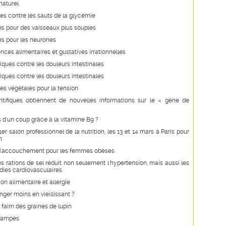
naturel
s contre les sauts de la glycémie
s pour des vaisseaux plus souples
es pour les neurones
nces alimentaires et gustatives irrationnelles
iques contre les douleurs intestinales
iques contre les douleurs intestinales
es végétales pour la tension
ntifiques obtiennent de nouvelles informations sur le « gène de
d'un coup grâce à la vitamine B9 ?
er salon professionnel de la nutrition, les 13 et 14 mars à Paris pour
n
s d'accouchement pour les femmes obèses
s rations de sel réduit non seulement l'hypertension, mais aussi les
dies cardiovasculaires
ion alimentaire et allergie
ger moins en vieillissant ?
 faim des graines de lupin
crampes