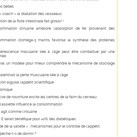
des bébés
« coach » la dilatation des vaisseaux
on de la flore intestinale fait grossir !
ommation d'inuline améliore l'absorption de fer provenant des
mmation d'oméga-3 marins favorise la synthèse des protéines
érescence maculaire liée à l'âge peut être combattue par une
riée
hile, un modèle pour mieux comprendre le mécanisme de stockage
alentirait la perte musculaire liée à l'âge
on aiguise l'appétit scientifique
nomique
ive de nourriture excite les centres de la faim du cerveau
e l'assiette influence la consommation
e agit comme l'insuline
 E serait bénéfique pour 40% des diabétiques
e de la satiété » : mécanismes pour le contrôle de l'appétit
êche-t-il de dormir ?