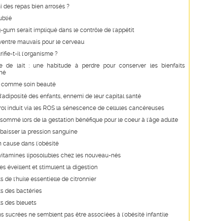
i des repas bien arrosés ?
ublié
gum serait impliqué dans le contrôle de l'appétit
ventre mauvais pour le cerveau
ifie-t-il l'organisme ?
 de lait : une habitude à perdre pour conserver les bienfaits
thé
it comme soin beauté
'adiposité des enfants, ennemi de leur capital santé
rol induit via les ROS la sénescence de cellules cancéreuses
sommé lors de la gestation bénéfique pour le coeur à l'âge adulte
t baisser la pression sanguine
n cause dans l'obésité
vitamines liposolubles chez les nouveau-nés
s éveillent et stimulent la digestion
s de l'huile essentielle de citronnier
ts des bactéries
ts des bleuets
s sucrées ne semblent pas être associées à l'obésité infantile