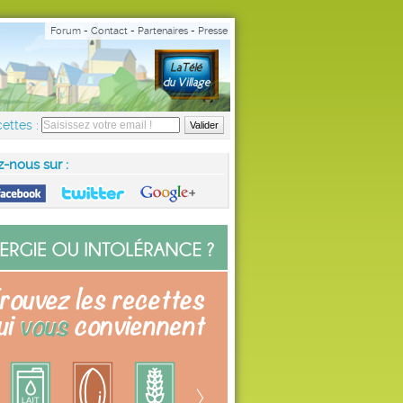
Forum
-
Contact
-
Partenaires
-
Presse
ettes :
z-nous sur :