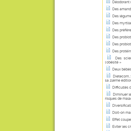
Déodorant 
Des amande
Des légume
Des myrtill
Des préfére
Des probiot
Des probiot
Des protéin
Des scie
l'obésité »
Deux bébés 
Dietecom, 1
sa 21ème éditio
Difficulté
Diminuer le
risques de mala
Diversificat
Doit-on man
Effet coupe
Eviter les 