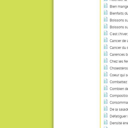
Bien manger
Bienfaits d
Boissons suc
Boissons su
C'est l'hiv
Cancer de la
Cancer du s
Carences bi
Chez les fe
Cholestérol 
Coeur qui so
Combattez l
Combien de 
Composition
Consommati
De la salad
Défatiguer
Densité éne