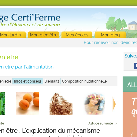
Mon jardin
Mon bien être
Mes écoles
Mon blog
Pour recevoir nos idées rec
Suive
en être
n être par l'alimentation
en être
Infos et conseils
Bienfaits
Composition nutritionnelle
nte
Astuce suivante >>
en être : L'explication du mécanisme