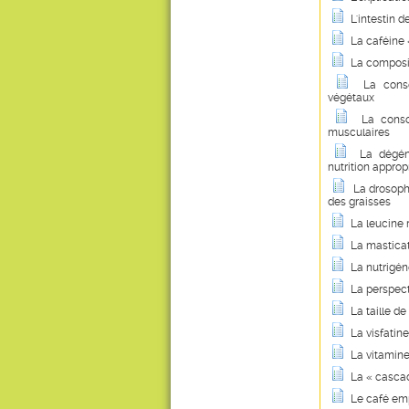
L'intestin 
La caféine 
La compositi
La cons
végétaux
La conso
musculaires
La dégén
nutrition approp
La drosop
des graisses
La leucine r
La masticati
La nutrigé
La perspect
La taille d
La visfatin
La vitamine
La « cascad
Le café emp