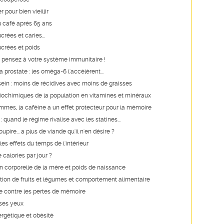
 pour bien vieillir
u café après 65 ans
rées et caries...
crées et poids
er, pensez à votre système immunitaire !
 prostate : les oméga-6 l'accélèrent...
ein : moins de récidives avec moins de graisses
ochimiques de la population en vitamines et minéraux
mmes, la caféine a un effet protecteur pour la mémoire
: quand le régime rivalise avec les statines...
upire... a plus de viande qu'il n'en désire ?
es effets du temps de l'intérieur
calories par jour ?
 corporelle de la mère et poids de naissance
on de fruits et légumes et comportement alimentaire
e contre les pertes de mémoire
 ses yeux
rgétique et obésité