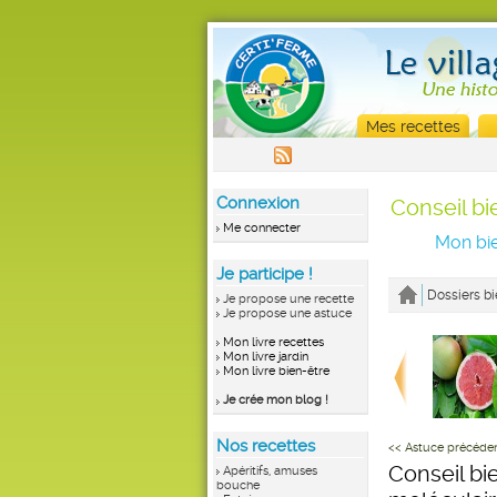
Mes recettes
Connexion
Conseil bi
Me connecter
Mon bie
Je participe !
Dossiers bi
Je propose une recette
Je propose une astuce
Mon livre recettes
Mon livre jardin
Mon livre bien-être
Je crée mon blog !
Nos recettes
<< Astuce précéde
Conseil bi
Apéritifs, amuses
bouche