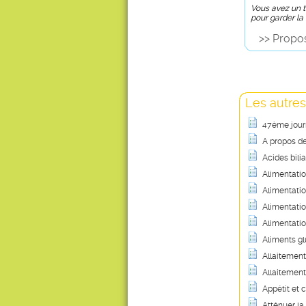
Vous avez un tr
pour garder la
>> Propos
Les autres
47ème journ
A propos des
Acides bili
Alimentation
Alimentati
Alimentatio
Alimentatio
Aliments gl
Allaitement 
Allaitement 
Appétit et 
Atténuer l