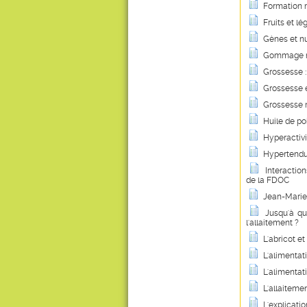
Formation m
Fruits et lé
Gènes et nu
Gommage nat
Grossesse : 
Grossesse e
Grossesse m
Huile de po
Hyperactivi
Hypertendus
Interactio
de la FDOC
Jean-Marie 
Jusqu'à qu
l'allaitement ?
L'abricot et
L'alimentati
L'alimentat
L'allaiteme
L'explicati