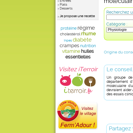
moléculair
Entrées
Plats
Desserts
Recherchez un
Je propose une recette
Catégorie :
régime
protéine
rhume
cholestérol
diabète
Inpes
crampes
nutrition
vitamine
huiles
Origine du conse
essentielles
Visitez iTerroir
Le conseil
Un groupe de 
département d'
moléculaire d'
devraient aider
des essais clini
Partagez 