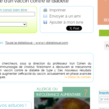
e d'un vaccin contre le diabète
Imprimer
 consil bien être :
Envoyer à un ami
Ajouter à mon livre
il :
Toute la diététique - www.i-dietetique.com
chercheurs, sous la direction du professeur Irun Cohen du
Immunologie de l'Institut Weizmann a découvert le mécanisme
un vaccin contre le diabète de type 1. Ces nouveaux résultats
 à augmenter l'efficacité du vaccin, actuellement en phase avancée
ques.
>> Détail du conseil
Inscri
vos astuces !