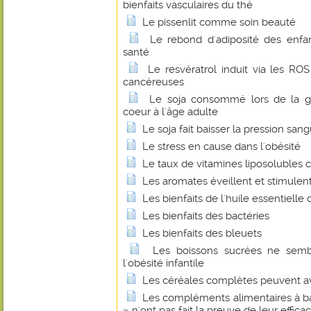
bienfaits vasculaires du thé
Le pissenlit comme soin beauté
Le rebond d'adiposité des enfan
santé
Le resvératrol induit via les RO
cancéreuses
Le soja consommé lors de la ge
coeur à l'âge adulte
Le soja fait baisser la pression san
Le stress en cause dans l'obésité
Le taux de vitamines liposolubles
Les aromates éveillent et stimulent
Les bienfaits de l'huile essentielle 
Les bienfaits des bactéries
Les bienfaits des bleuets
Les boissons sucrées ne semb
l'obésité infantile
Les céréales complètes peuvent avo
Les compléments alimentaires à b
» n'ont pas fait la preuve de leur efficac