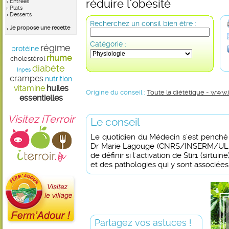
réduire l'obésité
Entrées
Plats
Desserts
Recherchez un consil bien être :
Je propose une recette
Catégorie :
régime
protéine
rhume
cholestérol
diabète
Inpes
crampes
nutrition
vitamine
huiles
Origine du conseil :
Toute la diététique - www.
essentielles
Visitez iTerroir
Le conseil
Le quotidien du Médecin s'est penché s
Dr Marie Lagouge (CNRS/INSERM/ULP Il
de définir si l'activation de Stir1 (sirtui
et des pathologies qui y sont associées
Partagez vos astuces !