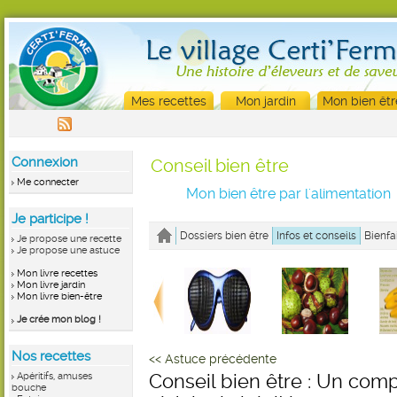
Mes recettes
Mon jardin
Mon bien êtr
Connexion
Conseil bien être
Me connecter
Mon bien être par l'alimentation
Je participe !
Dossiers bien être
Infos et conseils
Bienfa
Je propose une recette
Je propose une astuce
Mon livre recettes
Mon livre jardin
Mon livre bien-être
Je crée mon blog !
Nos recettes
<< Astuce précédente
Apéritifs, amuses
Conseil bien être : Un com
bouche